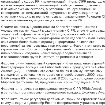
организаций в сфере PR и коммуникаций. Члены CIPR представл
во всех направлениях коммуникаций: в общественных, частных
и некоммерческих секторах, внутренних и консультационных,
корпоративных коммуникаций, внутренних коммуникаций и т.д.,
с группами специалистов по основным направлениям. Членами C
являются многие ведущие специалисты отрасли PR.
Своими основными достижениями Колин Фаррингтон считает
улучшение коммуникаций между членами CIPR, в том числе созда
журнала «Профиль» в октябре 1999 года, а также вебсайта
www.cipr.co.uk, который неоднократно награждался призами. Сего
сайт имеет более тысячи страниц информации, а число его
посетителей за год превышает три миллиона. Фаррингтон также в
стратегические обзоры о профессиональной практике и членском
планировании, создании новых международных альянсов
и восстановление групп Института по регионам и секторам.
Фаррингтон — Генеральный секретарь и Член правления европей
Конфедерации Ассоциаций Public Relations и председатель Global
Alliance (GA) — Глобального Альянса по PR и коммуникативному
менеджменту, основанию которого он способствовал в 2000 году.
В GA входит 60 членов-ассоциаций. В 2008 году в Лондоне состои
Мировой фестиваль GA, приуроченный к 60-й годовщине CIPR.
Фаррингтон отвечает за проведение конкурса CIPR PRide Awards
в регионах и организацию национального конкурса Excellence Awa
Фаррингтон также регулярно дает комментарии по стратегическим
коммуникациям в деловойp;Европе воспринимает украинскую отр