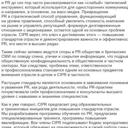
и PR до сих пор часто рассматривается как «слабый» тактический
инструмент, который используется для односторонних коммуника
и направлен, в основном, на масс-медиа. Превращение
PR в стратегический способ управления, функционирующий
на уровне правления, способный увеличить стоимость компании
на рынке и управлять репутацией, формируя долговременные
отношения с акционерами, остается одной из основных проблем
отрасли. CIPR верит, что ключ к достижению этого — повышение
стандартов отрасли и демонстрирование важности и эффективнос
PR, его место в высших рядах.
Также сейчас активно ведутся споры в PR-обществе и британских
СМИ по поводу спина, утечки и сокрытия информации, что подры
общественную конфиденциальность в общественном и частном
секторах. Как следствие, проблема этики, ответственности
и профессионализма становится одним из основных предметов
внимания отрасли в целом и CIPR в частности.
Растущие стандарты являются основными в завоевании пониман
и уважения PR, как рода деятельности, чтобы PR-практики
почувствовали себя профессионалами и консультанты высшего
уровня с навыками и знаниями специалистов.
Как я уже говорил, CIPR предлагает ряд образовательных
и тренинговых инициатив для повышения стандартов отрасли.
Мы разрабатываем программы обучения по PR, предлагаем
специализированные тренинги, программы повышения
квалификации. Все члены CIPR подписывают Кодекс корпоративн
этики, который обязывает их придерживаться в своей работе самы