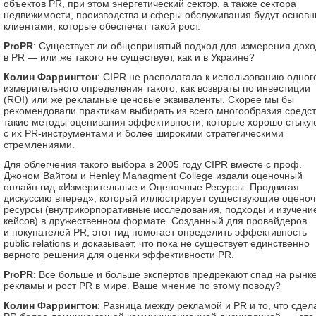
объектов PR, при этом энергетический сектор, а также сектора
недвижимости, производства и сферы обслуживания будут основ
клиентами, которые обеспечат такой рост.
ProPR
: Существует ли общепринятый подход для измерения дох
в PR — или же такого не существует, как и в Украине?
Колин Фаррингтон
: CIPR не располагала к использованию одног
измерительного определения такого, как возвраты по инвестиции
(ROI) или же рекламные ценовые эквиваленты. Скорее мы бы
рекомендовали практикам выбирать из всего многообразия средст
такие методы оценивания эффективности, которые хорошо стыку
с их PR-инструментами и более широкими стратегическими
стремлениями.
Для облегчения такого выбора в 2005 году CIPR вместе с проф.
Джоном Вайтом и Henley Managment College издали оценочный
онлайн гид «Измерительные и Оценочные Ресурсы: Продвигая
дискуссию вперед», который иллюстрирует существующие оцено
ресурсы (внутрикорпоративные исследования, подходы и изучени
кейсов) в дружественном формате. Созданный для провайдеров
и покупателей PR, этот гид помогает определить эффективность
public relations и доказывает, что пока не существует единственно
верного решения для оценки эффективности PR.
ProPR
: Все больше и больше экспертов предрекают спад на рынк
рекламы и рост PR в мире. Ваше мнение по этому поводу?
Колин Фаррингтон
: Разница между рекламой и PR и то, что сдел