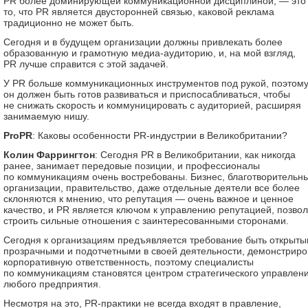
PR более доминирующей коммуникационной дисциплиной, — это
то, что PR является двусторонней связью, каковой реклама
традиционно не может быть.
Сегодня и в будущем организации должны привлекать более
образованную и грамотную медиа-аудиторию, и, на мой взгляд,
PR лучше справится с этой задачей.
У PR больше коммуникационных инструментов под рукой, поэтом
он должен быть готов развиваться и приспосабливаться, чтобы
не снижать скорость и коммуницировать с аудиторией, расширяя
занимаемую нишу.
ProPR
: Каковы особенности PR-индустрии в Великобритании?
Колин Фаррингтон
: Сегодня PR в Великобритании, как никогда
ранее, занимает передовые позиции, и профессионалы
по коммуникациям очень востребованы. Бизнес, благотворительн
организации, правительство, даже отдельные деятели все более
склоняются к мнению, что репутация — очень важное и ценное
качество, и PR является ключом к управлению репутацией, позво
строить сильные отношения с заинтересованными сторонами.
Сегодня к организациям предъявляется требование быть открыты
прозрачными и подотчетными в своей деятельности, демонстриро
корпоративную ответственность, поэтому специалисты
по коммуникациям становятся центром стратегического управлен
любого предприятия.
Несмотря на это, PR-практики не всегда входят в правление,