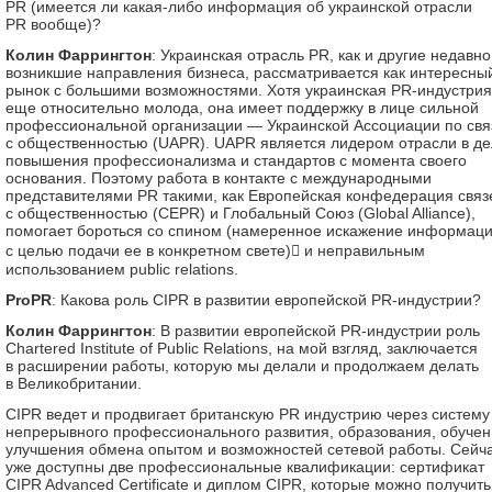
PR (имеется ли какая-либо информация об украинской отрасли
PR вообще)?
Колин Фаррингтон
: Украинская отрасль PR, как и другие недавно
возникшие направления бизнеса, рассматривается как интересны
рынок с большими возможностями. Хотя украинская PR-индустрия
еще относительно молода, она имеет поддержку в лице сильной
профессиональной организации — Украинской Ассоциации по св
с общественностью (UAPR). UAPR является лидером отрасли в д
повышения профессионализма и стандартов с момента своего
основания. Поэтому работа в контакте с международными
представителями PR такими, как Европейская конфедерация связ
с общественностью (СEPR) и Глобальный Союз (Global Alliance),
помогает бороться со спином (намеренное искажение информац
с целью подачи ее в конкретном свете) и неправильным
использованием public relations.
ProPR
: Какова роль CIPR в развитии европейской PR-индустрии?
Колин Фаррингтон
: В развитии европейской PR-индустрии роль
Chartered Institute of Public Relations, на мой взгляд, заключается
в расширении работы, которую мы делали и продолжаем делать
в Великобритании.
CIPR ведет и продвигает британскую PR индустрию через систему
непрерывного профессионального развития, образования, обучен
улучшения обмена опытом и возможностей сетевой работы. Сейч
уже доступны две профессиональные квалификации: сертификат
CIPR Advanced Certificate и диплом CIPR, которые можно получить