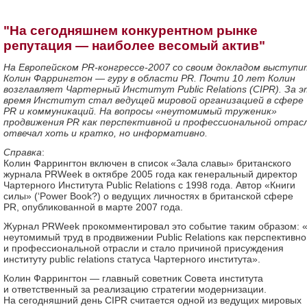
"На сегодняшнем конкурентном рынке
репутация — наиболее весомый актив"
На Европейском PR-конгрессе-2007 со своим докладом выступи
Колин Фаррингтон — гуру в области PR. Почти 10 лет Колин
возглавляет Чартерный Институт Public Relations (CIPR). За 
время Институт стал ведущей мировой организацией в сфере
PR и коммуникаций. На вопросы «неутомимый труженик»
продвижения PR как перспективной и профессиональной отрас
отвечал хоть и кратко, но информативно.
Cправка
:
Колин Фаррингтон включен в список «Зала славы» британского
журнала PRWeek в октябре 2005 года как генеральный директор
Чартерного Института Public Relations с 1998 года. Автор «Книги
силы» (‘Power Book?) о ведущих личностях в британской сфере
PR, опубликованной в марте 2007 года.
Журнал PRWeek прокомментировал это событие таким образом: «
неутомимый труд в продвижении Public Relations как перспективно
и профессиональной отрасли и стало причиной присуждения
институту public relations статуса Чартерного института».
Колин Фаррингтон — главный советник Совета института
и ответственный за реализацию стратегии модернизации.
На сегодняшний день CIPR считается одной из ведущих мировых