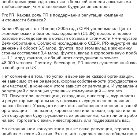
необходимо руководствоваться в большей степени локальными
требованиями, чем опасениями будущих инвесторов.
ProPR
: Какова роль PR в поддержании репутации компании
и стоимости бизнеса?
Колин Фаррингтон: В конце 2005 года CIPR уполномочил Центр
экономических и бизнес исследований (CEBR) провести первое
базовое исследование в области объема и стоимости PR-индустр
Великобритании. Согласно исследованию CEBR, PR-индустрия им
денежный оборот 6,5 млрд. фунтов, при этом вклад в экономику
страны составляет 3,4 млрд. фунтов, вклад в корпоративную приб
— 1,1 млрд. фунтов, а общий штат сотрудников включает
48 000 человек. Поэтому, бесспорно, PR вносит существенный вкл
в сообщество UK.
Нет сомнений в том, что успех и выживание каждой организации,
не зависимо от ее размеров, формы собственности (государствен
или частная), в конечном итоге зависит от репутации. И управлен
репутацией с помощью успешных коммуникаций — все это
PR. Покупатели, поставщики, сотрудники, инвесторы, журналисты
и регуляторные органы могут оказывать существенное влияние
на ваш бизнес. У каждого из них есть собственное мнение о ваше
организации — не важно, хорошее оно или плохое, верное или нет
Эти ощущения будут руководить их решениями, хотят ли они рабо
на вас, торговать с вами, инвестировать или поддерживать вас.
На сегодняшнем конкурентном рынке ваша репутация, вероятно,
наиболее весомый актив. Это то, что выделяет вас на общем фон