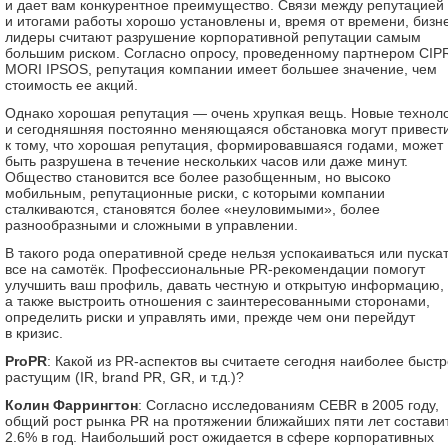
и дает вам конкурентное преимущество. Связи между репутацией
и итогами работы хорошо установлены и, время от времени, бизн
лидеры считают разрушение корпоративной репутации самым
большим риском. Согласно опросу, проведенному партнером CIP
MORI IPSOS, репутация компании имеет большее значение, чем
стоимость ее акций.
Однако хорошая репутация — очень хрупкая вещь. Новые технол
и сегодняшняя постоянно меняющаяся обстановка могут привест
к тому, что хорошая репутация, формировавшаяся годами, может
быть разрушена в течение нескольких часов или даже минут.
Общество становится все более разобщенным, но высоко
мобильным, репутационные риски, с которыми компании
сталкиваются, становятся более «неуловимыми», более
разнообразными и сложными в управлении.
В такого рода оперативной среде нельзя успокаиваться или пуска
все на самотёк. Профессиональные PR-рекомендации помогут
улучшить ваш профиль, давать честную и открытую информацию,
а также выстроить отношения с заинтересованными сторонами,
определить риски и управлять ими, прежде чем они перейдут
в кризис.
ProPR
: Какой из PR-аспектов вы считаете сегодня наиболее быстр
растущим (IR, brand PR, GR, и т.д.)?
Колин Фаррингтон
: Согласно исследованиям CEBR в 2005 году,
общий рост рынка PR на протяжении ближайших пяти лет состави
2.6% в год. Наибольший рост ожидается в сфере корпоративных