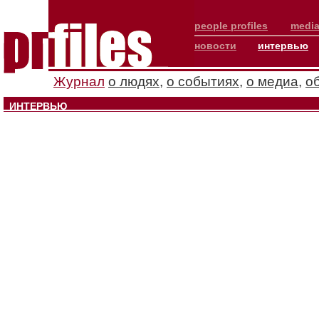
people profiles
media
новости
интервью
Журнал
о людях
,
о событиях
,
о медиа
,
о
ИНТЕРВЬЮ