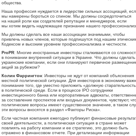
общества.
Наша профессия нуждается в лидерстве сильных ассоциаций, ес
мы намерены бороться со спином. Мы должны сосредоточиться
на нашей роли как создателей репутации и менеджеров, если
мы хотим видеть надлежащее признание нашего профессионализ
Мы должны сделать все наши ассоциации значимыми, чтобы
привлечь новых членов, которые подпишутся под нашим этически
Кодексом и высоким уровнем профессионализма и честности.
ProPR
: Многие иностранные инвесторы сталкиваются со сложнос
в понимании внутренней ситуации в Украине. Что должны сделать
украинские компании, если они планируют первичное размещени
акций за рубежом?
Колин Фаррингтон
: Инвесторы не ждут от компаний объяснения
местной политической ситуации. Для инвесторов в экономику важ
понимание того, где уместно приложить «должную старательность
в политической среде. Если в процессе IPO сотрудники
инвестиционного банка или корпоративные адвокаты, ответствен
за составление проспектов или входных документов, чувствуют, чт
политические вопросы имеют существенное значение, в таком сл
эти вопросы вносятся в раздел «Факторы Риска».
Если частная компания ежегодно публикует финансовые результа
своей деятельности, а политическая ситуация в стране может
повлиять на работу компании и ее стратегию, это должно быть
отражено в финансовом отчете. При детализации информации