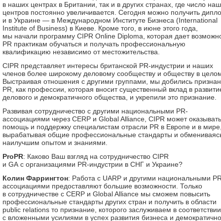
в наших центрах в Британии, так и в других странах, где число на
центров постоянно увеличивается. Сегодня можно получить дипл
и в Украине — в Международном Институте Бизнеса (International
Institute of Business) в Киеве. Кроме того, в июне этого года,
мы начали программу CIPR Online Diploma, которая дает возможн
PR практикам обучаться и получать профессиональную
квалификацию независимо от местожительства.
CIPR представляет интересы британской PR-индустрии и наших
членов более широкому деловому сообществу и обществу в целом
Выстраивая отношения с другими группами, мы добились призна
PR, как профессии, которая вносит существенный вклад в развити
делового и демократичного общества, и укрепили это признание.
Развивая сотрудничество с другими национальными PR-
ассоциациями через CERP и Global Alliance, CIPR может оказыват
помощь и поддержку специалистам отрасли PR в Европе и в мире
вырабатывая общие профессиональные стандарты и обмениваяс
наилучшим опытом и знаниями.
ProPR
: Каково Ваш взгляд на сотрудничество CIPR
и GA с организациями PR-индустрии в СНГ и Украине?
Колин Фаррингтон
: Работа с UARP и другими национальными PR
ассоциациями предоставляют большие возможности. Только
в сотрудничестве с CERP и Global Alliance мы сможем повысить
профессиональные стандарты других стран и получить в области
public relations то признание, которого заслуживаем в соответствии
с вложенными усилиями в успех развития бизнеса и демократично