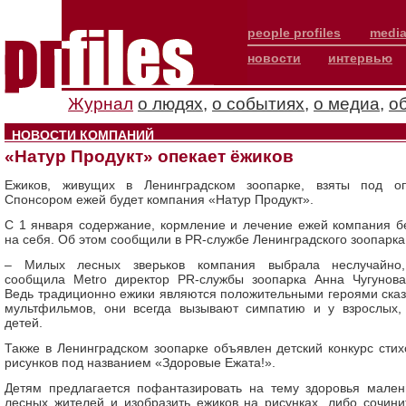
people profiles
media
новости
интервью
Журнал
о людях
,
о событиях
,
о медиа
,
о
НОВОСТИ КОМПАНИЙ
«Натур Продукт» опекает ёжиков
Ежиков, живущих в Ленинградском зоопарке, взяты под оп
Спонсором ежей будет компания «Натур Продукт».
С 1 января содержание, кормление и лечение ежей компания б
на себя. Об этом сообщили в PR-службе Ленинградского зоопарка
– Милых лесных зверьков компания выбрала неслучайн
сообщила Metro директор PR-службы зоопарка Анна Чугунов
Ведь традиционно ежики являются положительными героями сказ
мультфильмов, они всегда вызывают симпатию и у взрослых,
детей.
Также в Ленинградском зоопарке объявлен детский конкурс стих
рисунков под названием «Здоровые Ежата!».
Детям предлагается пофантазировать на тему здоровья мален
лесных жителей и изобразить ежиков на рисунках, либо сочини