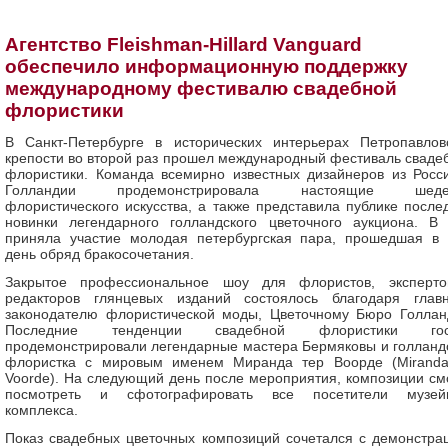
Агентство Fleishman-Hillard Vanguard
обеспечило информационную поддержку
международному фестивалю свадебной
флористики
В Санкт-Петербурге в исторических интерьерах Петропавлов
крепости во второй раз прошел международный фестиваль сваде
флористики. Команда всемирно известных дизайнеров из Росс
Голландии продемонстрировала настоящие шеде
флористического искусства, а также представила публике после
новинки легендарного голландского цветочного аукциона. В
приняла участие молодая петербургская пара, прошедшая в 
день обряд бракосочетания.
Закрытое профессиональное шоу для флористов, эксперт
редакторов глянцевых изданий состоялось благодаря глав
законодателю флористической моды, Цветочному Бюро Голлан
Последние тенденции свадебной флористики гос
продемонстрировали легендарные мастера Бермяковы и голланд
флористка с мировым именем Миранда тер Воорде (Miranda
Voorde). На следующий день после мероприятия, композиции см
посмотреть и сфотографировать все посетители музей
комплекса.
Показ свадебных цветочных композиций сочетался с демонстра