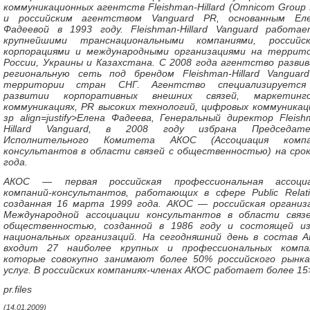
коммуникационных агентств Fleishman-Hillard (Omnicom Group I
и российским агентством Vanguard PR, основанным Ел
Фадеевой в 1993 году. Fleishman-Hillard Vanguard работа
крупнейшими транснациональными компаниями, российс
корпорациями и международными организациями на террит
России, Украины и Казахстана. С 2008 года агентство разви
региональную сеть под брендом Fleishman-Hillard Vanguar
территории стран СНГ. Агентство специализируется
развитии корпоративных внешних связей, маркетинго
коммуникациях, PR высоких технологий, цифровых коммуникац
зp align=justify>
Елена Фадеева, Генеральный директор Fleish
Hillard Vanguard, в 2008 году избрана Председате
Исполнительного Комитета АКОС (Ассоциация компа
консультантов в области связей с общественностью) на срок
года.
АКОС — первая российская профессиональная ассоциа
компаний-консультантов, работающих в сфере Public Relati
созданная 16 марта 1999 года. АКОС — российская организ
Международной ассоциации консультантов в области связ
общественностью, созданной в 1986 году и состоящей и
национальных организаций. На сегодняшний день в состав 
входит 27 наиболее крупных и профессиональных компа
которые совокупно занимают более 50% российского рынк
услуг. В российских компаниях-членах АКОС работает более 15
pr.files
(14.01.2009)