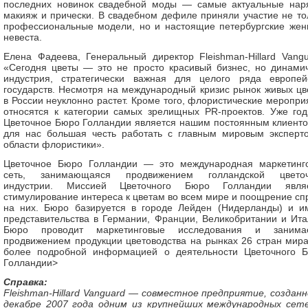
последних новинок свадебной моды — самые актуальные нар
макияж и прически. В свадебном дефиле приняли участие не то
профессиональные модели, но и настоящие петербургские жен
невеста.
Елена Фадеева, Генеральный директор Fleishman-Hillard Vangu
«Сегодня цветы — это не просто красивый бизнес, но динами
индустрия, стратегически важная для целого ряда европей
государств. Несмотря на международный кризис рынок живых цв
в России неуклонно растет. Кроме того, флористические меропри
относятся к категории самых зрелищных PR-проектов. Уже год
Цветочное Бюро Голландии является нашим постоянным клиенто
для нас большая честь работать с главным мировым эксперт
области флористики».
Цветочное Бюро Голландии — это международная маркетинг
сеть, занимающаяся продвижением голландской цвето
индустрии. Миссией Цветочного Бюро Голландии явля
стимулирование интереса к цветам во всем мире и поощрение сп
на них. Бюро базируется в городе Лейден (Нидерланды) и и
представительства в Германии, Франции, Великобритании и Ита
Бюро проводит маркетинговые исследования и занима
продвижением продукции цветоводства на рынках 26 стран мира
более подробной информацией о деятельности Цветочного 
Голландии>
Cправка:
Fleishman-Hillard Vanguard — совместное предприятие, созданн
декабре 2007 года одним из крупнейших международных сет