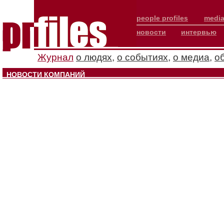
people profiles
media
новости
интервью
Журнал
о людях
,
о событиях
,
о медиа
,
о
НОВОСТИ КОМПАНИЙ