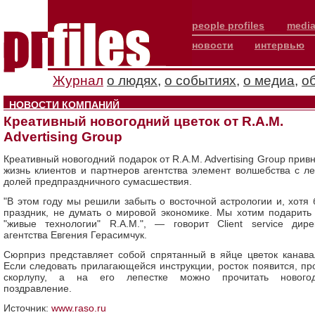
people profiles
media
новости
интервью
Журнал
о людях
,
о событиях
,
о медиа
,
о
НОВОСТИ КОМПАНИЙ
Креативный новогодний цветок от R.A.M.
Advertising Group
Креативный новогодний подарок от R.A.M. Advertising Group привн
жизнь клиентов и партнеров агентства элемент волшебства с ле
долей предпраздничного сумасшествия.
"В этом году мы решили забыть о восточной астрологии и, хотя 
праздник, не думать о мировой экономике. Мы хотим подарить
"живые технологии" R.A.M.", — говорит Client service дире
агентства Евгения Герасимчук.
Сюрприз представляет собой спрятанный в яйце цветок канава
Если следовать прилагающейся инструкции, росток появится, пр
скорлупу, а на его лепестке можно прочитать нового
поздравление.
Источник:
www.raso.ru