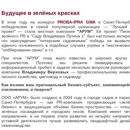
Будущее в зелёных красках
В этом году на конкурсе
PROBA-IPRA GWA
в Санкт-Петерб
победителем в самой популярной номинации — "Лучший
проект" — стала местная компания
"АРУМ"
. Её проект "Пио
зелёного PR в “Саду Владимира Путина 1” был настолько интере
что присуждение "питерским садовникам" победы не вызвал
единого положенного в подобных случаях упрёка в "местечковос
"лоббировании своих" и т.п.
При этом "АРУМ" пока мало известен в широких кругах
специалистов. Поэтому мы решили ликвидировать э
информационный пробел и задали несколько вопросов руководи
компании
Владимиру Верховых
— профессиональному инже
лесного хозяйства, цветоводу и садоводу:
Как возник ваш оригинальный бизнес-субъект, занимающий
озеленением, и пиаром?
ООО «АРУМ» было создано в 2004 году в городе садов и парк
Санкт-Петербурге — как PR-компания, продвигающая «зел
бизнес» и защищающая объёмы бизнес-пространства — пло
зелёных насаждений и городских лесов. Компания имеет че
направления, и на первом этапе развития из четырёх направл
уставной деятельности лучше развивались ландшафтный диза
семеноводство.