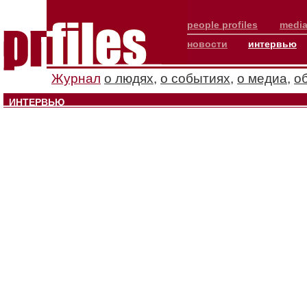
people profiles
media
новости
интервью
Журнал
о людях
,
о событиях
,
о медиа
,
о
ИНТЕРВЬЮ