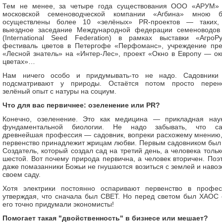
Тем не менее, за четыре года существования ООО «АРУМ»
московской семеноводческой компании «Агбина» мною 
осуществлены более 10 «зелёных» PR-проектов — таких,
выездное заседание Международной федерации семеноводов
(International Seed Federation) в рамках выставки «АгроРу
фестиваль цветов в Петергофе «Перфоманс», учреждение пр
«Лесной знатель» на «Интер-Лес», проект «Окно в Европу — ок
цветах»…
Нам ничего особо и придумывать-то не надо. Садовники
подсматривают у природы. Остаётся потом просто перен
зелёный опыт с натуры на социум.
Что для вас первичнее: озеленение или PR?
Конечно, озеленение. Это как медицина — прикладная нау
фундаментальной биологии. Не надо забывать, что с
древнейшая профессия — садовник, вопреки расхожему мнению,
первенство принадлежит жрицам любви. Первым садовником был
Создатель, который создал сад на третий день, а человека тольк
шестой. Вот почему природа первична, а человек вторичен. Поэ
даже помазанники Божьи не гнушаются возиться с землей и навоз
своем саду.
Хотя электрики постоянно оспаривают первенство в профес
утверждая, что сначала был СВЕТ. Но перед светом был ХАОС
его точно придумали экономисты!
Помогает такая "двойственность" в бизнесе или мешает?