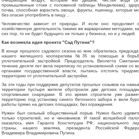
очищающие воздух, которым мы дышим, чистая вода (
промышленные стоки с половиной таблицы Менделеева), здор
почва, способная взрастить овощи, фрукты, пшеницу, которые м
без опаски употреблять в пищу…
Человечество зависит от природы. И если оно продолжит 
хозяйственную деятельность такими же варварскими методами, ка
сих пор, то не будет будущего не только у бизнеса, но и у людей.
Как возникла идея проекта "Сад Путина"?
В конце прошлого садового сезона ко мне обратилась председа
нашего жилищного кооператива №35 за помощью в борь
уплотнительной застройкой. Председатель Виолетта Сметани
течение десяти лет вела переписку по установленной схеме со в
органами государственной власти, пытаясь отстоять придом
территорию от уплотнительной застройки.
За эти годы при поддержке депутатов прошлых созывов на намы
территории пустыря жители обустроили две детских площадк
спортивными снарядами. В это время строители уже разме
территорию под установку синего бетонного забора и вели бур
работы прямо на детских площадках, без ограждения.
Нужен был сильный общественный порыв. Нужно было удивит
только строителей, но и чиновников. И такой волшебной пало
оказалось имя Гаранта Конституции РФ, национального ли
страны, нашего земляка, президента Российской Федер
Владимира Владимировича Путина.