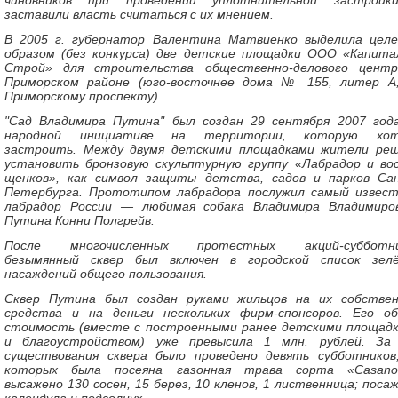
чиновников при проведении уплотнительной застройк
заставили власть считаться с их мнением.
В 2005 г. губернатор Валентина Матвиенко выделила цел
образом (без конкурса) две детские площадки ООО «Капит
Строй» для строительства общественно-делового цент
Приморском районе (юго-восточнее дома № 155, литер А
Приморскому проспекту).
"Сад Владимира Путина" был создан 29 сентября 2007 год
народной инициативе на территории, которую хот
застроить. Между двумя детскими площадками жители ре
установить бронзовую скульптурную группу «Лабрадор и во
щенков», как символ защиты детства, садов и парков Са
Петербурга. Прототипом лабрадора послужил самый извес
лабрадор России — любимая собака Владимира Владимиро
Путина Конни Полгрейв.
После многочисленных протестных акций-субботни
безымянный сквер был включен в городской список зел
насаждений общего пользования.
Сквер Путина был создан руками жильцов на их собстве
средства и на деньги нескольких фирм-спонсоров. Его о
стоимость (вместе с построенными ранее детскими площад
и благоустройством) уже превысила 1 млн. рублей. За
существования сквера было проведено девять субботников
которых была посеяна газонная трава сорта «Casano
высажено 130 сосен, 15 берез, 10 кленов, 1 лиственница; поса