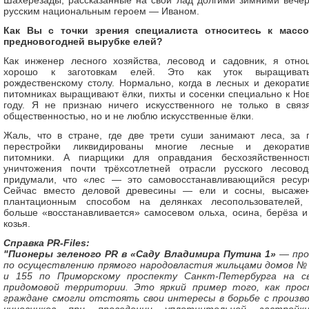
Шахерезады, рассказанные на свой лад долгими зимними вече
русским национальным героем — Иваном.
Как Вы с точки зрения специалиста относитесь к масс
предновогодней вырубке елей?
Как инженер лесного хозяйства, лесовод и садовник, я отно
хорошо к заготовкам елей. Это как уток выращиват
рождественскому столу. Нормально, когда в лесных и декорати
питомниках выращивают ёлки, пихты и сосенки специально к Но
году. Я не признаю ничего искусственного не только в связ
общественностью, но и не люблю искусственные ёлки.
Жаль, что в стране, где две трети суши занимают леса, за 
перестройки ликвидированы многие лесные и декорати
питомники. А пиарщики для оправдания бесхозяйственнос
уничтожения почти трёхсотлетней отрасли русского лесовод
придумали, что «лес — это самовосстанавливающийся ресу
Сейчас вместо деловой древесины — ели и сосны, высаже
плантационным способом на делянках лесопользователей,
больше «восстанавливается» самосевом ольха, осина, берёза и
козья.
Справка PR-Files:
"Пионеры зеленого PR в «Саду Владимира Путина 1»
— про
по осуществлению прямого народовластия жильцами домов №
и 155 по Приморскому проспекту Санкт-Петербурга на с
придомовой территории. Это яркий пример того, как про
граждане смогли отстоять свои интересы в борьбе с произв