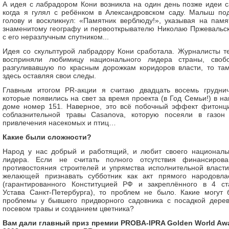
А идея с лабрадором Кони возникла на один день позже идеи с
когда я гулял с ребёнком в Александровском саду. Малыш по
голову и воскликнул: «Памятник верблюду!», указывая на памя
знаменитому географу и первооткрывателю Николаю Пржевальс
с его неразлучным спутником...
Идея со скульптурой лабрадору Кони сработала. Журналисты т
восприняли любимицу национального лидера страны, своб
разгуливавшую по красным дорожкам коридоров власти, то там
здесь оставляя свои следы.
Главным итогом PR-акции я считаю двадцать восемь груднич
которые появились на свет за время проекта (в Год Семьи!) в н
доме номер 151. Наверное, это всё побочный эффект фитонц
соблазнительной травы Casanova, которую посеяли в газон
привлечения насекомых и птиц…
Какие были сложности?
Народ у нас добрый и работящий, и любит своего националь
лидера. Если не считать полного отсутствия финансирова
противостояния строителей и упрямства исполнительной власти
желающей признавать субботник как акт прямого народовла
(гарантированного Конституцией РФ и закреплённого в 4 ст
Устава Санкт-Петербурга), то проблем не было. Какие могут 
проблемы у бывшего придворного садовника с посадкой дерев
посевом травы и созданием цветника?
Вам дали главный приз премии PROBA-IPRA Golden World Aw