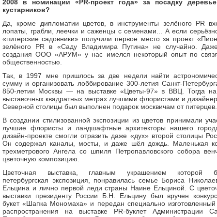
2008 в номинации «PR-проект года» за посадку деревь
кустарников?
Да, кроме дипломатии цветов, в инструменты зелёного PR вх
лопаты, грабли, леечки и саженцы с семенами... А если серьёзно
«питерские садовники» получили первое место за проект «Пио
зелёного PR в «Саду Владимира Путина» не случайно. Даж
создания ООО «АРУМ» у нас имелся некоторый опыт по связ
общественностью.
Так, в 1997 мне пришлось за две недели найти астрономиче
сумму и организовать лоббирование 300-летия Санкт-Петербург
850-летии Москвы — на выставке «Цветы-97» в ВВЦ. Тогда на
выставочных квадратных метрах лучшими флористами и дизайне
Северной столицы был выполнен подарок москвичам от питерцев.
В создании стилизованной экспозиции из цветов принимали уча
лучшие флористы и ландшафтные архитекторы нашего город
дизайн-проекте смогли отразить даже «дух» второй столицы Рос
Он содержал каналы, мосты, и даже шёл дождь. Маленькая к
трехметрового Ангела со шпиля Петропавловского собора вен
цветочную композицию.
Цветочная выставка, главным украшением которой б
петербургская экспозиция, понравилась семье Бориса Николае
Ельцина и лично первой леди страны Наине Ельциной. С цвето
выставки президенту России Б.Н. Ельцину был вручен конкур
букет «Шапка Мономаха» и передан специально изготовленный
распространения на выставке PR-буклет Администрации Са