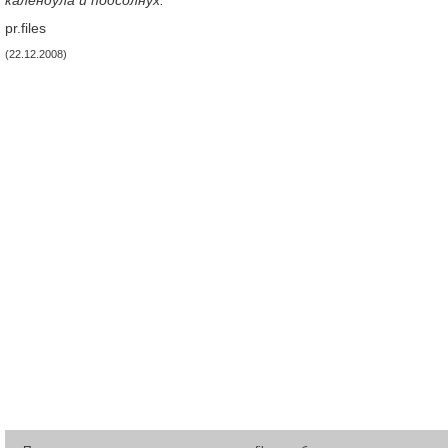
календула и подсолнух.
pr.files
(22.12.2008)