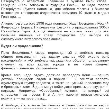
Петербурга с атлантами. Главными в буклете были слова 
Герцена: «Если говорить о будущем России, то надо говори
Петербурге» (буклет, напомню, для юбилея Москвы...) Выставо
экспозиция «питерских садовников» получила 10 золотых медал
Гран-при. …
А через год в августе 1998 года появился Указ Президента Россий
Федерации Бориса Николаевича Ельцина о праздновании 300-л
Санкт-Петербурга. А в дальнейшем — кто его знает, что ока
большее влияние на главу государства при выборе св
симпатичного питерского преемника?..
Будет ли продолжение?
Пока безымянный сквер, переведённый в зелёные насажд
общего пользования под защиту законов «Об охране зел
насаждений» и «О зелёных насаждениях общего пользования»
отмечен на всех картах города и не имеет бюджетн
финансирования на обслуживание.
Кроме того, надо отдать должное лабрадору Кони — защит
детских площадок, садов и парков — и всё-таки собрат
скульптурную группу средства, а также не нужный населению ме
и бронзовый хлам. В дело могут пойти даже призовые статуэтки —
награды. Например, «Серебряный лучник», на который се
отправлен наш проект. И в Англии парочку призов хотелос
получить — на переплавку...
А вообще, эта новость бесконечна в своем развитии — как ск