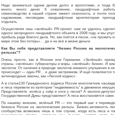
Надо заниматься одним делом долго и кропотливо, и тогда б
много, много денег. К сожалению, ландшафтные рабо
семеноводство в нашей стране имеют сезонность, и почти пол
садовникам, лесоводам, ландшафтным архитекторам приход
отдыхать.
Осуществляя наш «зелёный» PR-проект, нам не удалось сделат
одного загородного ландшафтного объекта в 2008 году, и мы упус
прибыль ради благого дела. Но, как поётся в песне, «не прожить н
мире этом без потерь»… да и не всё в жизни деньги.
Как Вы себе представляете "бизнес России на экологиче
рельсах"?
Очень просто, как в Японии или Германии. «Зелёный» прези
страны, «зелёные» губернаторы и мэры, «зелёный» бизнес. И ник
экологов. От наличия в природе экологов никакого улучшения в не
происходит — один PR… и даже экстремизм. И ещё появляются т
антинародные законы, как «Лесной кодекс».
А в статье130 Гражданского кодекса России многолетние насажд
и леса перевели из категории "недвижимость" в движимое имущес
Представляете: колёса у озёр и ноги у лесов? А экологи-депутат
Государственной Думы представляют! А леса восстановятся сам
По нашему мнению, зелёный PR — это первый шаг к перевед
бизнеса России на экологические рельсы. Бизнес-активность лю
сообщества возможна лишь в том случае, когда есть леса и па