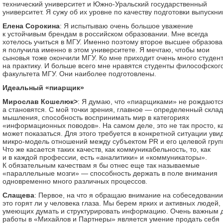
технический университет и Южно-Уральский государственный
университет. Я сужу об их уровне по качеству подготовки выпускни
Елена Сорокина
: Я испытываю очень большое уважение
к устойчивым брендам в российском образовании. Мне всегда
хотелось учиться в МГУ. Именно поэтому второе высшее образов
я получила именно в этом университете. Я мечтаю, чтобы мои
сыновья тоже окончили МГУ. Ко мне приходит очень много студен
на практику. И больше всего мне нравятся студенты философског
факультета МГУ. Они наиболее подготовлены.
Идеальный «пиарщик»
Мирослав Кошелюк>
: Я думаю, что «пиарщиками» не рождаютс
а становятся. С мой точки зрения, главное — определенный склад
мышления, способность воспринимать мир в категориях
«информационных поводов». На самом деле, это не так просто, к
может показаться. Для этого требуется в конкретной ситуации уви
микро-модель отношений между субъектом PR и его целевой груп
Что же касается таких качеств, как коммуникабельность, то, как
и в каждой профессии, есть «аналитики» и «коммуникаторы».
К обязательным качествам я бы отнес еще так называемые
«параллельные мозги» — способность держать в поле внимания
одновременно много различных процессов.
Слащева
: Первое, на что я обращаю внимание на собеседовании
это горят ли у человека глаза. Мы берем ярких и активных людей,
умеющих думать и структурировать информацию. Очень важным 
работы в «Михайлов и Партнеры» является умение продать себя