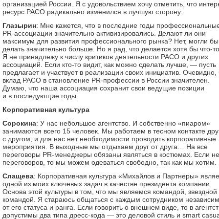
организацией России. Я с удовольствием хочу отметить, что интер
ресурс РАСО радикально изменился в лучшую сторону.
Глазырин
: Мне кажется, что в последние годы профессиональны
PR-ассоциации значительно активизировались. Делают ли они
максимум для развития профессионального рынка? Нет, могли бы
делать значительно больше. Но я рад, что делается хотя бы что-то
Я не принадлежу к числу критиков деятельности РАСО и других
ассоциаций. Если кто-то видит, как можно сделать лучше, — пусть
предлагает и участвует в реализации своих инициатив. Очевидно, 
вклад РАСО в становление PR-профессии в России значителен.
Думаю, что наша ассоциация сохранит свои ведущие позиции
и в последующие годы.
Корпоративная культура
Сорокина
: У нас небольшое агентство. И собственно «пиаром»
занимаются всего 15 человек. Мы работаем в тесном контакте дру
с другом, и для нас нет необходимости проводить корпоративные
мероприятия. В выходные мы отдыхаем друг от друга… На все
переговоры PR-менеджеры обязаны являться в костюмах. Если не
переговоров, то мы можем одеваться свободно, так как мы хотим.
Слащева
: Корпоративная культура «Михайлов и Партнеры» явля
одной из моих ключевых задач в качестве президента компании.
Основа этой культуры в том, что мы являемся командой, звездной
командой. Я стараюсь общаться с каждым сотрудником независи
от его статуса и ранга. Если говорить о внешнем виде, то в агентс
допустимы два типа дресс-кода — это деловой стиль и smart casua