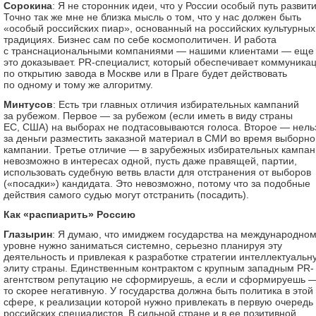
Сорокина
: Я не сторонник идеи, что у России особый путь развити
Точно так же мне не близка мысль о том, что у нас должен быть
«особый российских пиар», основанный на российских культурных
традициях. Бизнес сам по себе космополитичен. И работа
с транснациональными компаниями — нашими клиентами — еще 
это доказывает. PR-специалист, который обеспечивает коммуника
по открытию завода в Москве или в Праге будет действовать
по одному и тому же алгоритму.
Минтусов
: Есть три главных отличия избирательных кампаний
за рубежом. Первое — за рубежом (если иметь в виду страны
ЕС, США) на выборах не подтасовываются голоса. Второе — нель
за деньги разместить заказной материал в СМИ во время выборно
кампании. Третье отличие — в зарубежных избирательных кампан
невозможно в интересах одной, пусть даже правящей, партии,
использовать судебную ветвь власти для отстранения от выборов
(«посадки») кандидата. Это невозможно, потому что за подобные
действия самого судью могут отстранить (посадить).
Как «распиарить» Россию
Глазырин
: Я думаю, что имиджем государства на международно
уровне нужно заниматься системно, серьезно планируя эту
деятельность и привлекая к разработке стратегии интеллектуальн
элиту страны. Единственным контрактом с крупным западным PR-
агентством репутацию не сформируешь, а если и сформируешь 
то скорее негативную. У государства должна быть политика в этой
сфере, к реализации которой нужно привлекать в первую очередь
российских специалистов. В сильной стране и в ее позитивной