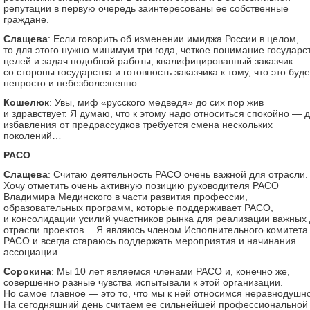
репутации в первую очередь заинтересованы ее собственные
граждане.
Слащева
: Если говорить об изменении имиджа России в целом,
то для этого нужно минимум три года, четкое понимание государс
целей и задач подобной работы, квалифицированный заказчик
со стороны государства и готовность заказчика к тому, что это буде
непросто и небезболезненно.
Кошелюк
: Увы, миф «русского медведя» до сих пор жив
и здравствует. Я думаю, что к этому надо относиться спокойно — 
избавления от предрассудков требуется смена нескольких
поколений…
РАСО
Слащева
: Считаю деятельность РАСО очень важной для отрасли.
Хочу отметить очень активную позицию руководителя РАСО
Владимира Мединского в части развития профессии,
образовательных программ, которые поддерживает РАСО,
и консолидации усилий участников рынка для реализации важных
отрасли проектов… Я являюсь членом Исполнительного комитета
РАСО и всегда стараюсь поддержать мероприятия и начинания
ассоциации.
Сорокина
: Мы 10 лет являемся членами РАСО и, конечно же,
совершенно разные чувства испытывали к этой организации.
Но самое главное — это то, что мы к ней относимся неравнодушно
На сегодняшний день считаем ее сильнейшей профессиональной