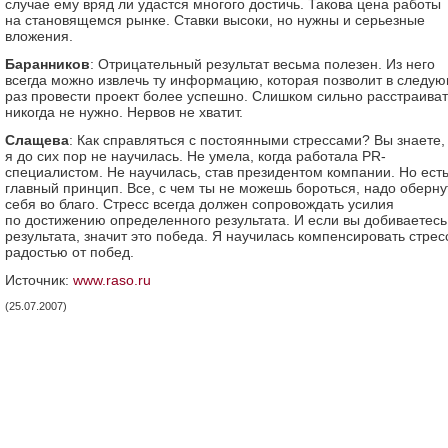
случае ему вряд ли удастся многого достичь. Такова цена работы
на становящемся рынке. Ставки высоки, но нужны и серьезные
вложения.
Баранников
: Отрицательный результат весьма полезен. Из него
всегда можно извлечь ту информацию, которая позволит в следу
раз провести проект более успешно. Слишком сильно расстраива
никогда не нужно. Нервов не хватит.
Слащева
: Как справляться с постоянными стрессами? Вы знаете,
я до сих пор не научилась. Не умела, когда работала PR-
специалистом. Не научилась, став президентом компании. Но ест
главный принцип. Все, с чем ты не можешь бороться, надо оберну
себя во благо. Стресс всегда должен сопровождать усилия
по достижению определенного результата. И если вы добиваетесь
результата, значит это победа. Я научилась компенсировать стрес
радостью от побед.
Источник:
www.raso.ru
(25.07.2007)