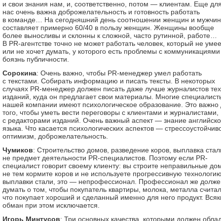
и свои знания нам, и, соответственно, потом — клиентам. Еще дл
нас очень важна доброжелательность и готовность работать
в команде… На сегодняшний день соотношении женщин и мужчин
составляет примерно 60/40 в пользу женщин. Женщины вообще
более выносливы и склонны к сложной, часто рутинной, работе…
В PR-агентстве точно не может работать человек, который не умее
или не хочет думать, у которого есть проблемы с коммуникациями
боязнь публичности.
Сорокина
: Очень важно, чтобы PR-менеджер умел работать
с текстами. Собирать информацию и писать тексты. В некоторых
случаях PR-менеджер должен писать даже лучше журналистов тех
изданий, куда он предлагает свои материалы. Многие специалист
нашей компании имеют психологическое образование. Это важно
того, чтобы уметь вести переговоры с клиентами и журналистами,
с редакторами изданий. Очень важный аспект — знание английско
языка. Что касается психологических аспектов — стрессоустойчиво
оптимизм, доброжелательность.
Чумиков
: Строительство домов, разведение коров, выплавка ста
не предмет деятельности PR-специалистов. Поэтому если PR-
специалист говорит своему клиенту: вы строите неправильные до
не тем кормите коров и не используете прогрессивную технологи
выплавки стали, это — непрофессионал. Профессионал же долже
думать о том, чтобы покупатель квартиры, молока, металла считал
что покупает хороший и сделанный именно для него продукт. Всяк
обман при этом исключается.
Игорь Минтусов
: Три основных качества, которыми должен обла