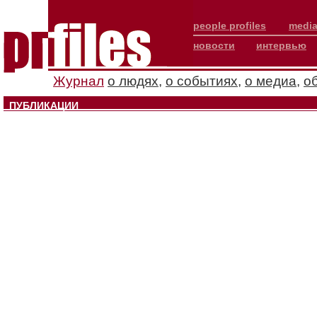
people profiles
media
новости
интервью
Журнал
о людях
,
о событиях
,
о медиа
,
о
ПУБЛИКАЦИИ