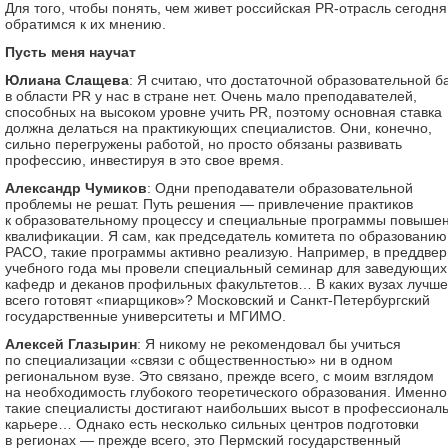
Для того, чтобы понять, чем живет российская PR-отрасль сегодня
обратимся к их мнению.
Пусть меня научат
Юлиана Слащева
: Я считаю, что достаточной образовательной б
в области PR у нас в стране нет. Очень мало преподавателей,
способных на высоком уровне учить PR, поэтому основная ставка
должна делаться на практикующих специалистов. Они, конечно,
сильно перегружены работой, но просто обязаны развивать
профессию, инвестируя в это свое время.
Александр Чумиков
: Одни преподаватели образовательной
проблемы не решат. Путь решения — привлечение практиков
к образовательному процессу и специальные программы повыше
квалификации. Я сам, как председатель комитета по образованию
РАСО, такие программы активно реализую. Например, в преддве
учебного года мы провели специальный семинар для заведующих
кафедр и деканов профильных факультетов… В каких вузах лучше
всего готовят «пиарщиков»? Московский и Санкт-Петербургский
государственные университеты и МГИМО.
Алексей Глазырин
: Я никому не рекомендовал бы учиться
по специализации «связи с общественностью» ни в одном
региональном вузе. Это связано, прежде всего, с моим взглядом
на необходимость глубокого теоретического образования. Именно
такие специалисты достигают наибольших высот в профессионал
карьере… Однако есть несколько сильных центров подготовки
в регионах — прежде всего, это Пермский государственный