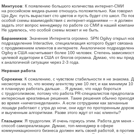
Минтусов
: К появлению большого количества интернет-СМИ
на российском медиа-рынке отношусь положительно. Как говорил
Цзэ Дун: пусть вырастает сто цветов и пусть будет сто школ. По по
особой схемы взаимодействия с интернет-изданиями — я должен
задать этот вопрос менеджеру по работе со СМИ в нашей компани
Не удивлюсь, что особой схемы может и не быть.
Баранников
: Значение Интернета огромно. SPN Ogilvy открыл но
подразделение Interactive, специализация которого будет связана
с продвижением клиентов в интернете. Аналогичное подразделен
Ogilvy в США насчитывает более 100 человек. Степень зависимос
целевой аудитории в США от блогов огромна. Думаю, что мы при
к аналогичной ситуации через 2-3 года.
Нервная работа
Сорокина
: К сожалению, с чувством стабильности я не знакома. 
несмотря на то, что моему агентству уже 10 лет, и как минимум 10
я планирую работать дальше… Я думаю, что надо бороться
с трудоголизмом, потому что работа PR-специалистов предполага
интересные креативные решения. Такие решения обычно приходя
во время «ничегонеделания». А если сотрудники как загнанные
лошади работают с утра до ночи, они идут по проторенным доро
и выученным алгоритмам. Разве этого ждут от нас клиенты?
Глазырин
: Я трудоголик. И очень горжусь этим. Работа для меня
способ самореализации. Думаю, топ-менеджер в сфере
коммуникационного бизнеса должен жить своей работой, в проти