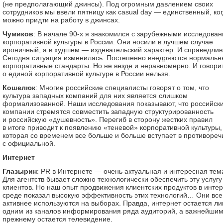
(не предполагающий джинсы). Под огромным давлением своих
сотрудников мы ввели пятницу как casual day — единственный, ко
можно придти на работу в джинсах.
Чумиков
: В начале 90-х я знакомился с зарубежными исследован
корпоративной культуры в России. Они носили в лучшем случае
ироничный, а в худшем — издевательский характер. И справедлив
Сегодня ситуация изменилась. Постепенно внедряются нормальн
корпоративные стандарты. Но не везде и неравномерно. И говори
о единой корпоративной культуре в России нельзя.
Кошелюк
: Многие российские специалисты говорят о том, что
культура западных компаний для них является слишком
формализованной. Наши исследования показывают, что российск
компании стремятся совместить западную структурированность
и российскую «душевность». Перегиб в сторону жестких правил
в итоге приводит к появлению «теневой» корпоративной культуры,
которая со временем все больше и больше вступает в противореч
с официальной.
Интернет
Глазырин
: PR в Интернете — очень актуальная и интересная тем
Для агентств бывает сложно технологически обеспечить эту услугу
клиентов. Но наш опыт продвижения клиентских продуктов в интер
среде показал высокую эффективность этих технологий… Они все
активнее используются на выборах. Правда, интернет остается л
одним из каналов информирования ряда аудиторий, а важнейшим
прежнему остается телевидение.