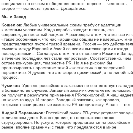
специалист по связям с общественностью: первое — честность,
второе — честность, третье… Догадайтесь.
Мы и Запад
Кошелюк
: Любые универсальные схемы требуют адаптации
к местным условиям. Когда корабль заходит в гавань, его
сопровождает местный лоцман. А разговоры о том, что мы все из 
«такие особенные», что нас «аршином общим не измеришь», мне
представляются пустой тратой времени. Россия — это действител
«микст» между Европой и Азией со всеми вытекающими отсюда
последствиями… Соглашусь с тем, что отношения России и Запад
в течение последних лет стали непростыми. Соответственно, чем
острее конкуренция, тем жестче PR. Но я не рискнул бы
прогнозировать нарастание такой «жесткости» в долгосрочной
перспективе. Я думаю, что это скорее циклический, а не линейный
процесс.
Чумиков
: Уровень российского заказчика не соответствует запад
в большинстве случаев. Западный заказчик очень четко понимает, 
он получит в результате применения PR-технологий. А наш надее
на какое-то чудо. И второе. Западный заказчик, как правило,
открывает свои реальные замыслы PR-специалисту. А наш — нет.
Андрей Баранников
: Российский рынок PR-услуг уступает запад
количеством денег. Как следствие, он недостаточно четко
структурирован. Но услуги, которые предлагаются на российском
рынке, вполне сравнимы с теми, что предлагаются в мире.