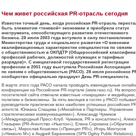
Чем живет российская PR-отрасль сегодня
Известен точный день, когда российская PR-отрасль переста
быть элементом «теневой» экономики и приобрела статус
инструмента, способствующего развитию отечественного
бизнеса. 28 июля 2003 года вступило в силу постановление
Министерства труда и социального развития «О внесении
квалификационных характеристик специалистов по связям
с общественностью в ОКПДТР (Общероссийский классифика
профессий рабочих, должностей служащих и тарифных
разрядов)». С инициативой государственной регистрации
профессии в 2001 году выступила Российская Ассоциация
по связям с общественностью (РАСО). 28 июля российское P
сообщество официально празднует День PR-специалиста.
В марте этого года РАСО начала проводить еженедельные онлайн
конференции на Российском PR-портале (www.raso.ru). На вопро
посетителей сайта отвечали известные «пиарщики» и медийщики,
политики и бизнесмены. За пять месяцев в гостях у РАСО побыва
руководители практически всех наиболее успешных российских P
агентств. Юлиана Слащева («Михайлов и Партнеры. Управление
стратегическими коммуникациями»), Александр Чумиков
(«Международный Пресс-Клуб. Чумиков, PR и консалтинг»), Алекс
Глазырин (PR-Агентство «Ньютон»), Елена Сорокина («Обратная
связь»), Мирослав Кошелюк («Принцип PR»), Игорь Минтусов
(«Никколо М») и Андрей Баранников (SPN Ogilvy Public Relations)