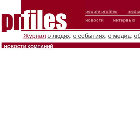
people profiles
media
новости
интервью
Журнал
о людях
,
о событиях
,
о медиа
,
о
НОВОСТИ КОМПАНИЙ