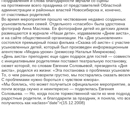
Поздравления и слова благодарности звучали со сцены
на протяжении всего праздника от представителей Областной
администрации и районных властей Новосибирска и, конечно,
от счастливых родителей.
Во время мероприятия прошло чествование недавно созданных
усыновительских семей. Отдельного «спасибо» была удостоена
фотограф Анна Маслова. Ее фотографии детей из детских домов
размещаются в журнале «Наши дети», издаваемом «Днем аиста»,
и на сайте общественной организации. На «Дне усыновления»
состоялся премьерный показ фильма «Сказка об аисте» с участи
усыновленных детей, который был произведен информационным
агентством «Медиа-уроки» (режиссер Наталья Микрюкова).
«День аиста» преподнес еще один подарок для гостей — совмест
с инициативными родителями поставил театральную постановку,
сюжет которой, по словам Евгении Соловьевой, президента «Дня
аиста», родился из жизни: «Эта постановка о проблемах усыновле
То, о чем раньше говорили грустно, мы постарались сказать весел
С проблемами нужно бороться с чувством юмора».
«Мы боялись, что может получиться официальное мероприятие, а
почти всегда скучно и неинтересно — поделилась Евгения
Соловьева. — Но, когда после торжественной части ко мне подхо
радостные родители, и благодарили за праздник, я поняла, что вс
получилось как наclass="date">(15.12.2008)