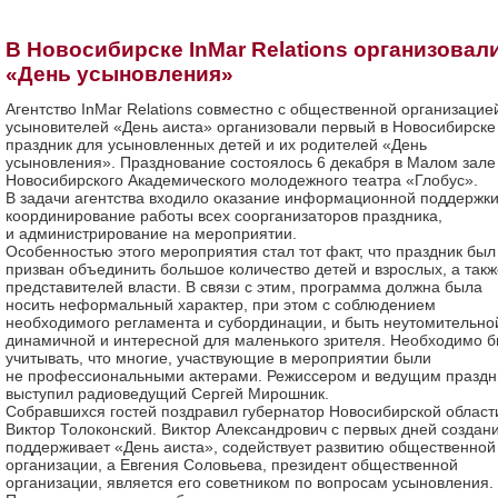
В Новосибирске InMar Relations организовал
«День усыновления»
Агентство InMar Relations совместно с общественной организацие
усыновителей «День аиста» организовали первый в Новосибирске
праздник для усыновленных детей и их родителей «День
усыновления». Празднование состоялось 6 декабря в Малом зале
Новосибирского Академического молодежного театра «Глобус».
В задачи агентства входило оказание информационной поддержки
координирование работы всех соорганизаторов праздника,
и администрирование на мероприятии.
Особенностью этого мероприятия стал тот факт, что праздник был
призван объединить большое количество детей и взрослых, а такж
представителей власти. В связи с этим, программа должна была
носить неформальный характер, при этом с соблюдением
необходимого регламента и субординации, и быть неутомительно
динамичной и интересной для маленького зрителя. Необходимо 
учитывать, что многие, участвующие в мероприятии были
не профессиональными актерами. Режиссером и ведущим праздн
выступил радиоведущий Сергей Мирошник.
Собравшихся гостей поздравил губернатор Новосибирской област
Виктор Толоконский. Виктор Александрович с первых дней создан
поддерживает «День аиста», содействует развитию общественной
организации, а Евгения Соловьева, президент общественной
организации, является его советником по вопросам усыновления.