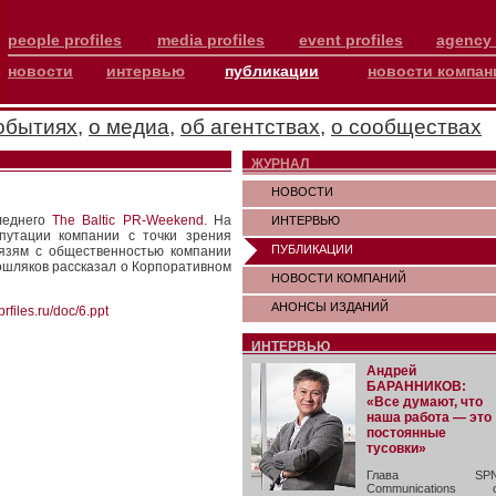
people profiles
media profiles
event profiles
agency 
новости
интервью
публикации
новости компан
обытиях
,
о медиа
,
об агентствах
,
о сообществах
ЖУРНАЛ
НОВОСТИ
следнего
The Baltic PR-Weekend
. На
ИНТЕРВЬЮ
путации компании с точки зрения
ПУБЛИКАЦИИ
вязям с общественностью компании
ошляков рассказал о Корпоративном
НОВОСТИ КОМПАНИЙ
АНОНСЫ ИЗДАНИЙ
rfiles.ru/doc/6.ppt
ИНТЕРВЬЮ
Андрей
БАРАННИКОВ:
«Все думают, что
наша работа — это
постоянные
тусовки»
Глава SP
Communications 