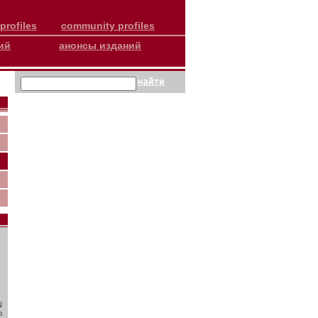
profiles
community profiles
ий
анонсы изданий
N
о