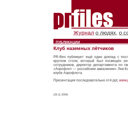
Журнал
о людях
,
о с
ПУБЛИКАЦИИ
Клуб наземных лётчиков
PR-files публикует ещё один доклад с по
круглом столе, который был посвящён ре
сотрудников, директор департамента по с
«Аэрофлот — российские авиалинии» Лев К
клубе Аэрофлота.
Презентация последовательно от4.ppt,
www.p
(28.11.2008)