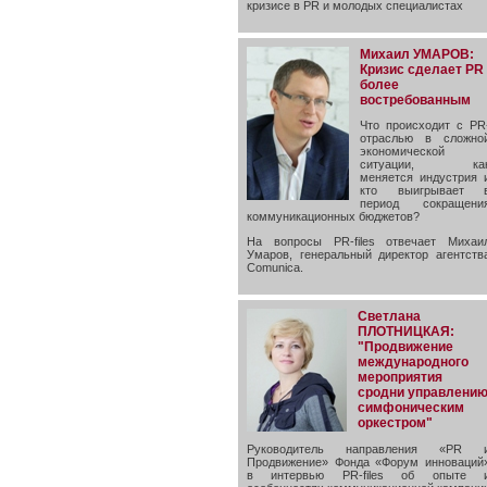
кризисе в PR и молодых специалистах
Михаил УМАРОВ:
Кризис сделает PR
более
востребованным
Что происходит с PR
отраслью в сложно
экономической
ситуации, ка
меняется индустрия 
кто выигрывает 
период сокращени
коммуникационных бюджетов?
На вопросы PR-files отвечает Михаи
Умаров, генеральный директор агентств
Comunica.
Светлана
ПЛОТНИЦКАЯ:
"Продвижение
международного
мероприятия
сродни управлени
симфоническим
оркестром"
Руководитель направления «PR 
Продвижение» Фонда «Форум инноваций
в интервью PR-files об опыте 