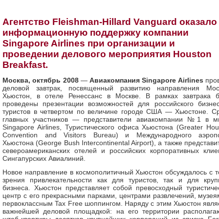
Агентство Fleishman-Hillard Vanguard оказало
информационную поддержку компании
Singapore Airlines при организации и
проведении делового мероприятия Houston
Breakfast.
Москва, октябрь 2008
—
Авиакомпания Singapore Airlines
про
деловой завтрак, посвященный развитию направления Мос
Хьюстон, в отеле Ренессанс в Москве. В рамках завтрака 
проведены презентации возможностей для российского бизне
туристов в четвертом по величине городе США — Хьюстоне. С
главных участников — представители авиакомпании №1 в м
Singapore Airlines, Туристического офиса Хьюстона (Greater Hou
Convention and Visitors Bureau) и Международного аэроп
Хьюстона (George Bush Intercontinental Airport), а также представ
североамериканских отелей и российских корпоративных клие
Сингапурских Авиалиний.
Новое направление в космополитичный Хьюстон обсуждалось с т
зрения привлекательности как для туристов, так и для круп
бизнеса. Хьюстон представляет собой превосходный туристиче
центр с его прекрасными парками, центрами развлечений, музея
первоклассным Tax Free шоппингом. Наряду с этим Хьюстон явля
важнейшей деловой площадкой: на его территории располага