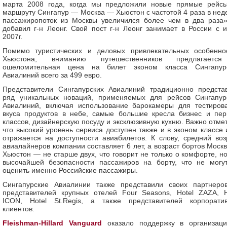
марта 2008 года, когда мы предложили новые прямые рейс
маршруту Сингапур — Москва — Хьюстон с частотой 4 раза в нед
пассажиропоток из Москвы увеличился более чем в два раза
добавил г-н Леонг. Свой пост г-н Леонг занимает в России с 
2007г.
Помимо туристических и деловых привлекательных особенно
Хьюстона, вниманию путешественников предлагаетс
ошеломительная цена на билет эконом класса Сингапур
Авиалиний всего за 499 евро.
Представители Сингапурских Авиалиний традиционно предста
ряд уникальных новаций, применяемых для рейсов Сингапур
Авиалиний, включая использование барокамеры для тестиров
вкуса продуктов в небе, самые большие кресла бизнес и пер
классов, дизайнерскую посуду и эксклюзивную кухню. Важно отмет
что высокий уровень сервиса доступен также и в эконом классе 
отражается на доступности авиабилетов. К слову, средний воз
авиалайнеров компании составляет 6 лет, а возраст бортов Моск
Хьюстон — не старше двух, что говорит не только о комфорте, но
высочайшей безопасности пассажиров на борту, что не могу
оценить именно Российские пассажиры.
Сингапурские Авиалинии также представили своих партнер
представителей крупных отелей Four Seasons, Hotel ZAZA, H
ICON, Hotel St.Regis, а также представителей корпорати
клиентов.
Fleishman-Hillard Vanguard
оказало поддержку в организац