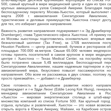
штаб-квартиры десятков крупнейших корпораций из списка For
500, самый крупный в мире медицинский центр и один из трех с
крупных авиационных узлов Северной Америки. Благодаря пер
беспосадочному перелету Москва-Хьюстон, который выполняет 
марта 2008 г. авиакомпания Сингапурские Авиалинии,
туристические и деловые преимущества Хьюстона станут дост
для тех, кто избирает данное направление.
Важность развития направления подчеркивает г-н Эд Драмбергер
Dramberger), глава Туристического офиса Хьюстона: «К приему го
из Москвы хьюстонцы подготовились основательно: впервые вв
безналоговый шоппинг (Tax Free), за 170$ миллионов пост
Houston Pavilions — центр развлечений, бутиков и ресторанов о
площадью 700.000 кв.метров. Свыше 65.000 человек медперсо
готовы принять посетителей в самом крупном в мире медицин
центре г. Хьюстона — Texas Medical Center, на постройку кото
было потрачено свыше 5,4$ миллиардов. Беспосадочный пер
Сингапурскими Авиалиниями, нашим надежным партнером и лу
авиакомпанией мира, безусловно повысит пассажиропоток но
направления. Обо всем не расскажешь в двух словах, поэтому л
просто приезжайте», — добавил г-н Драмбергер.
Свою готовность в дальнейшем развитии нового направл
подтверждает и г-н Эдди Леонг (Eddie Leong Kok Hiung), генерал
менеджер авиакомпании Сингапурские Авиалинии в Рос
«Хьюстон — мировая энергетическая столица и штаб-квар
множества компаний из списка Fortune 500. Как крупный город
отдыха, культуры и развлечений, Хьюстон — это новая возможн
открыть ворота в Южную Америку, Майами, на Карибские остров