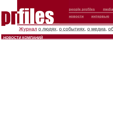
people profiles
media
новости
интервью
Журнал
о людях
,
о событиях
,
о медиа
,
о
НОВОСТИ КОМПАНИЙ