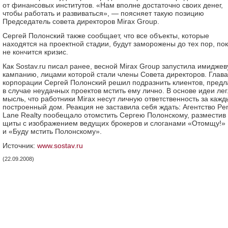
от финансовых институтов. «Нам вполне достаточно своих денег,
чтобы работать и развиваться», — поясняет такую позицию
Председатель совета директоров Mirax Group.
Сергей Полонский также сообщает, что все объекты, которые
находятся на проектной стадии, будут заморожены до тех пор, по
не кончится кризис.
Как Sostav.ru писал ранее, весной Mirax Group запустила имидже
кампанию, лицами которой стали члены Совета директоров. Глава
корпорации Сергей Полонский решил подразнить клиентов, предл
в случае неудачных проектов мстить ему лично. В основе идеи ле
мысль, что работники Mirax несут личную ответственность за кажд
построенный дом. Реакция не заставила себя ждать: Агентство Pe
Lane Realty пообещало отомстить Сергею Полонскому, разместив
щиты с изображением ведущих брокеров и слоганами «Отомщу!»
и «Буду мстить Полонскому».
Источник:
www.sostav.ru
(22.09.2008)