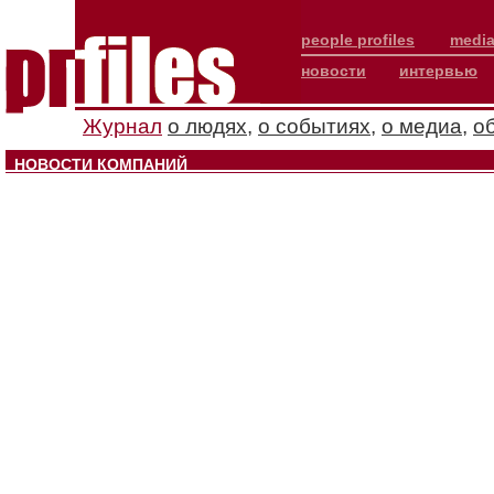
people profiles
media
новости
интервью
Журнал
о людях
,
о событиях
,
о медиа
,
о
НОВОСТИ КОМПАНИЙ