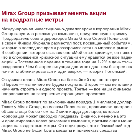
Mirax Group призывает менять акции
на квадратные метры
Международная инвестиционно-девелоперская корпорация Mirax
Group запустила рекламную кампанию, приуроченную к кризису.
Председатель совета директоров Mirax Group Сергей Полонский
в своем Живом Журнале разместил пост, посвященный событиям,
которые в последнее время разворачиваются на мировом рынке.
В сообщении, которое озаглавлено «Мой ответ кризису», он пишет
что в сложившейся кризисной ситуации ему нравится резкое паде
акций. «Постепенное падение в течение года на 1-2% в день толь
раздражает. Чем быстрее ситуация достигнет дна, тем быстрее он
начнет стабилизироваться и идти вверх», — говорит Полонский.
Озвучивая планы Mirax Group на ближайший год, он говорит:
«Первое — мы ничего не будем покупать. Второе — мы не плани
начинать строить ни одного проекта. Третье — все наши финансы
направляются на завершение строящихся проектов».
Mirax Group получит по заключенным порядка 1 миллиард доллар
Также у Mirax Group, по словам Полонского, практически дострое
объекты еще более чем на 2 миллиарда долларов, которые
корпорация может свободно продавать. Видимо, именно на это
и ориентирована новая рекламная кампания, призывающая меня
акции на квадратные метры. Он подчеркнул, что в ближайший год
Mirax Group не будет брать кредиты и привлекать средства