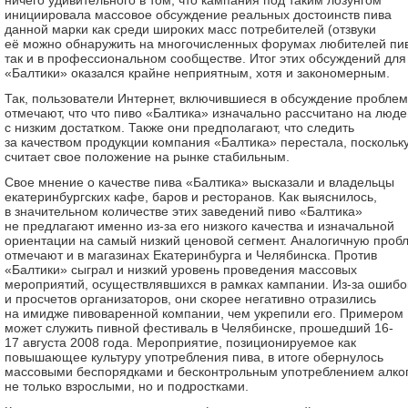
ничего удивительного в том, что кампания под таким лозунгом
инициировала массовое обсуждение реальных достоинств пива
данной марки как среди широких масс потребителей (отзвуки
её можно обнаружить на многочисленных форумах любителей пив
так и в профессиональном сообществе. Итог этих обсуждений для
«Балтики» оказался крайне неприятным, хотя и закономерным.
Так, пользователи Интернет, включившиеся в обсуждение проблем
отмечают, что что пиво «Балтика» изначально рассчитано на люде
с низким достатком. Также они предполагают, что следить
за качеством продукции компания «Балтика» перестала, поскольк
считает свое положение на рынке стабильным.
Свое мнение о качестве пива «Балтика» высказали и владельцы
екатеринбургских кафе, баров и ресторанов. Как выяснилось,
в значительном количестве этих заведений пиво «Балтика»
не предлагают именно из-за его низкого качества и изначальной
ориентации на самый низкий ценовой сегмент. Аналогичную проб
отмечают и в магазинах Екатеринбурга и Челябинска. Против
«Балтики» сыграл и низкий уровень проведения массовых
мероприятий, осуществлявшихся в рамках кампании. Из-за ошибо
и просчетов организаторов, они скорее негативно отразились
на имидже пивоваренной компании, чем укрепили его. Примером
может служить пивной фестиваль в Челябинске, прошедший 16-
17 августа 2008 года. Мероприятие, позиционируемое как
повышающее культуру употребления пива, в итоге обернулось
массовыми беспорядками и бесконтрольным употреблением алко
не только взрослыми, но и подростками.