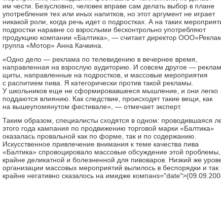
им чести. Безусловно, человек вправе сам делать выбор в плане
употребления тех или иных напитков, но этот аргумент не играет
никакой роли, когда речь идет о подростках. А на таких мероприят
подростки наравне со взрослыми бесконтрольно употребляют
продукцию компании «Балтика», — считает директор ООО»Рекла
группа «Мотор» Анна Качкина.
«Одно дело — реклама по телевидению в вечернее время,
направленная на взрослую аудиторию. И совсем другое — рекла
щиты, направленные на подростков, и массовые мероприятия
с распитием пива. Я категорически против такой рекламы.
У школьников еще не сформировавшееся мышление, и они легко
поддаются влиянию. Как следствие, происходят такие вещи, как
на вышеупомянутом фестивале», — отмечает эксперт.
Таким образом, специалисты сходятся в одном: проводившаяся л
этого года кампания по продвижению торговой марки «Балтика»
оказалась провальной как по форме, так и по содержанию.
Искусственное привлечение внимания к теме качества пива
«Балтика» спровоцировало массовые обсуждение этой проблемы,
крайне деликатной и болезненной для пивоваров. Низкий же уров
организации массовых мероприятий вылилось в беспорядки и так
крайне негативно сказалось на имидже компанs="date">(09.09.200