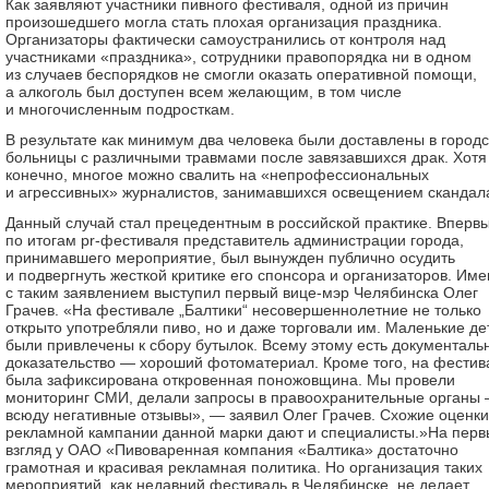
Как заявляют участники пивного фестиваля, одной из причин
произошедшего могла стать плохая организация праздника.
Организаторы фактически самоустранились от контроля над
участниками «праздника», сотрудники правопорядка ни в одном
из случаев беспорядков не смогли оказать оперативной помощи,
а алкоголь был доступен всем желающим, в том числе
и многочисленным подросткам.
В результате как минимум два человека были доставлены в город
больницы с различными травмами после завязавшихся драк. Хотя
конечно, многое можно свалить на «непрофессиональных
и агрессивных» журналистов, занимавшихся освещением скандал
Данный случай стал прецедентным в российской практике. Вперв
по итогам pr-фестиваля представитель администрации города,
принимавшего мероприятие, был вынужден публично осудить
и подвергнуть жесткой критике его спонсора и организаторов. Им
с таким заявлением выступил первый вице-мэр Челябинска Олег
Грачев. «На фестивале „Балтики“ несовершеннолетние не только
открыто употребляли пиво, но и даже торговали им. Маленькие де
были привлечены к сбору бутылок. Всему этому есть документаль
доказательство — хороший фотоматериал. Кроме того, на фестив
была зафиксирована откровенная поножовщина. Мы провели
мониторинг СМИ, делали запросы в правоохранительные органы
всюду негативные отзывы», — заявил Олег Грачев. Схожие оценки
рекламной кампании данной марки дают и специалисты.»На перв
взгляд у ОАО «Пивоваренная компания «Балтика» достаточно
грамотная и красивая рекламная политика. Но организация таких
мероприятий, как недавний фестиваль в Челябинске, не делает