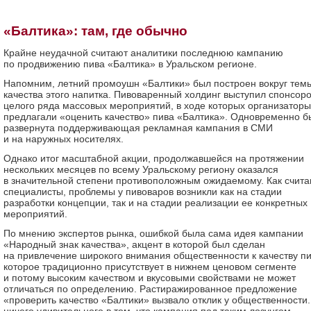
«Балтика»: там, где обычно
Крайне неудачной считают аналитики последнюю кампанию
по продвижению пива «Балтика» в Уральском регионе.
Напомним, летний промоушн «Балтики» был построен вокруг тем
качества этого напитка. Пивоваренный холдинг выступил спонсор
целого ряда массовых мероприятий, в ходе которых организаторы
предлагали «оценить качество» пива «Балтика». Одновременно б
развернута поддерживающая рекламная кампания в СМИ
и на наружных носителях.
Однако итог масштабной акции, продолжавшейся на протяжении
нескольких месяцев по всему Уральскому региону оказался
в значительной степени противоположным ожидаемому. Как счит
специалисты, проблемы у пивоваров возникли как на стадии
разработки концепции, так и на стадии реализации ее конкретных
мероприятий.
По мнению экспертов рынка, ошибкой была сама идея кампании
«Народный знак качества», акцент в которой был сделан
на привлечение широкого внимания общественности к качеству пи
которое традиционно присутствует в нижнем ценовом сегменте
и потому высоким качеством и вкусовыми свойствами не может
отличаться по определению. Растиражированное предложение
«проверить качество «Балтики» вызвало отклик у общественности.