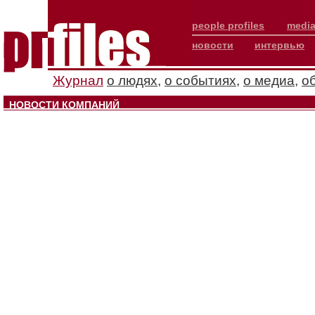
people profiles
media
новости
интервью
Журнал
о людях
,
о событиях
,
о медиа
,
о
НОВОСТИ КОМПАНИЙ