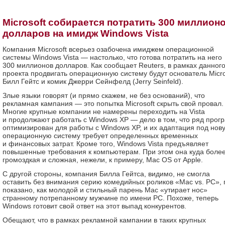
Microsoft собирается потратить 300 миллион
долларов на имидж Windows Vista
Компания Microsoft всерьез озабочена имиджем операционной
системы Windows Vista — настолько, что готова потратить на него
300 миллионов долларов. Как сообщает Reuters, в рамках данног
проекта продвигать операционную систему будут основатель Micro
Билл Гейтс и комик Джерри Сейнфелд (Jerry Seinfeld).
Злые языки говорят (и прямо скажем, не без оснований), что
рекламная кампания — это попытка Microsoft скрыть свой провал.
Многие крупные компании не намерены переходить на Vista
и продолжают работать с Windows XP — дело в том, что ряд прог
оптимизирован для работы с Windows XP, и их адаптация под нов
операционную систему требует определенных временных
и финансовых затрат. Кроме того, Windows Vista предъявляет
повышенные требования к компьютерам. При этом она куда боле
громоздкая и сложная, нежели, к примеру, Mac OS от Apple.
С другой стороны, компания Билла Гейтса, видимо, не смогла
оставить без внимания серию комедийных роликов «Mac vs. PC», 
показано, как молодой и стильный парень Mac «утирает нос»
странному потрепанному мужчине по имени РС. Похоже, теперь
Windows готовит свой ответ на этот выпад конкурентов.
Обещают, что в рамках рекламной кампании в таких крупных