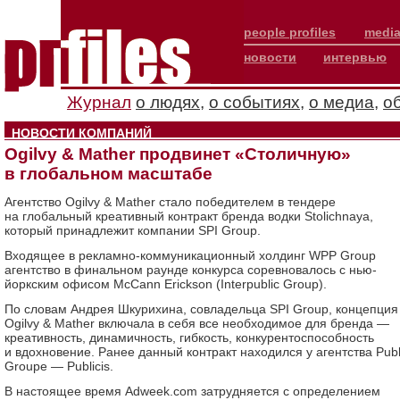
people profiles
media
новости
интервью
Журнал
о людях
,
о событиях
,
о медиа
,
о
НОВОСТИ КОМПАНИЙ
Ogilvy & Mather продвинет «Столичную»
в глобальном масштабе
Агентство Ogilvy & Mather стало победителем в тендере
на глобальный креативный контракт бренда водки Stolichnaya,
который принадлежит компании SPI Group.
Входящее в рекламно-коммуникационный холдинг WPP Group
агентство в финальном раунде конкурса соревновалось с нью-
йоркским офисом McCann Erickson (Interpublic Group).
По словам Андрея Шкурихина, совладельца SPI Group, концепция
Ogilvy & Mather включала в себя все необходимое для бренда —
креативность, динамичность, гибкость, конкурентоспособность
и вдохновение. Ранее данный контракт находился у агентства Publ
Groupe — Publicis.
В настоящее время Adweek.com затрудняется с определением