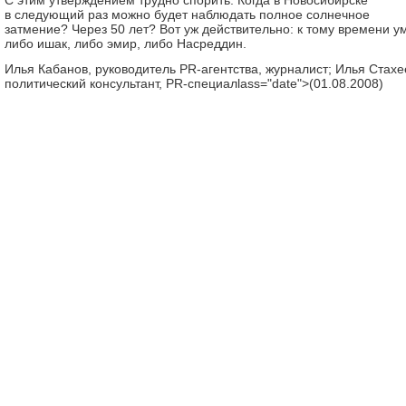
С этим утверждением трудно спорить. Когда в Новосибирске
в следующий раз можно будет наблюдать полное солнечное
затмение? Через 50 лет? Вот уж действительно: к тому времени у
либо ишак, либо эмир, либо Насреддин.
Илья Кабанов, руководитель PR-агентства, журналист; Илья Стахе
политический консультант, PR-специалlass="date">(01.08.2008)