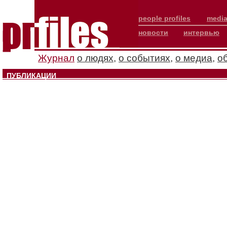
people profiles
media
новости
интервью
Журнал
о людях
,
о событиях
,
о медиа
,
о
ПУБЛИКАЦИИ