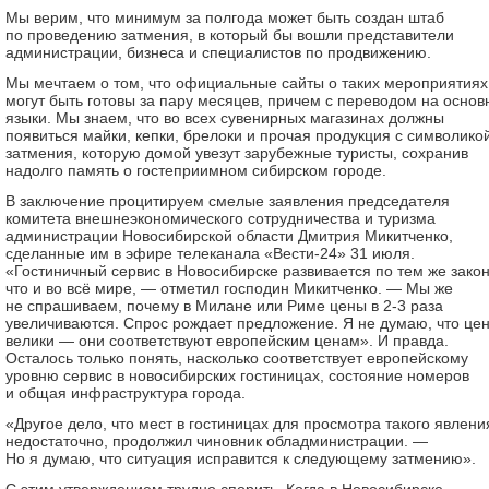
Мы верим, что минимум за полгода может быть создан штаб
по проведению затмения, в который бы вошли представители
администрации, бизнеса и специалистов по продвижению.
Мы мечтаем о том, что официальные сайты о таких мероприятиях
могут быть готовы за пару месяцев, причем с переводом на осно
языки. Мы знаем, что во всех сувенирных магазинах должны
появиться майки, кепки, брелоки и прочая продукция с символико
затмения, которую домой увезут зарубежные туристы, сохранив
надолго память о гостеприимном сибирском городе.
В заключение процитируем смелые заявления председателя
комитета внешнеэкономического сотрудничества и туризма
администрации Новосибирской области Дмитрия Микитченко,
сделанные им в эфире телеканала «Вести-24» 31 июля.
«Гостиничный сервис в Новосибирске развивается по тем же зако
что и во всё мире, — отметил господин Микитченко. — Мы же
не спрашиваем, почему в Милане или Риме цены в 2-3 раза
увеличиваются. Спрос рождает предложение. Я не думаю, что це
велики — они соответствуют европейским ценам». И правда.
Осталось только понять, насколько соответствует европейскому
уровню сервис в новосибирских гостиницах, состояние номеров
и общая инфраструктура города.
«Другое дело, что мест в гостиницах для просмотра такого явлени
недостаточно, продолжил чиновник обладминистрации. —
Но я думаю, что ситуация исправится к следующему затмению».