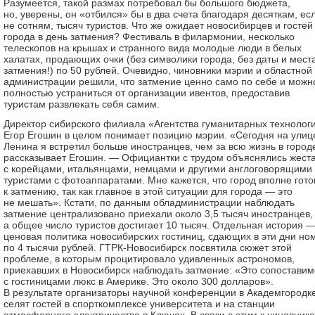
Разумеется, такой размах потребовал бы большого бюджета,
но, уверены, он «отбился» бы в два счета благодаря десяткам, ес
не сотням, тысяч туристов. Что же ожидает новосибирцев и гостей
города в день затмения? Фестиваль в филармонии, несколько
телескопов на крышах и странного вида молодые люди в белых
халатах, продающих очки (без символики города, без даты и мест
затмения!) по 50 рублей. Очевидно, чиновники мэрии и областной
администрации решили, что затмение ценно само по себе и можн
полностью устраниться от организации ивентов, предоставив
туристам развлекать себя самим.
Директор сибирского филиала «Агентства гуманитарных технолог
Егор Егошин в целом понимает позицию мэрии. «Сегодня на улиц
Ленина я встретил больше иностранцев, чем за всю жизнь в город
рассказывает Егошин. — Официантки с трудом объяснялись жест
с корейцами, итальянцами, немцами и другими англоговорящими
туристами с фотоаппаратами. Мне кажется, что город вполне гото
к затмению, так как главное в этой ситуации для города — это
не мешать». Кстати, по данным обладминистрации наблюдать
затмение централизовано приехали около 3,5 тысяч иностранцев,
а общее число туристов достигает 10 тысяч. Отдельная история —
ценовая политика новосибирских гостиниц, сдающих в эти дни но
по 4 тысячи рублей. ГТРК-Новосибирск посвятила сюжет этой
проблеме, в которым процитировало удивленных астрономов,
приехавших в Новосибирск наблюдать затмение: «Это сопоставим
с гостиницами люкс в Америке. Это около 300 долларов».
В результате организаторы научной конференции в Академгородк
селят гостей в спорткомплексе университета и на станции