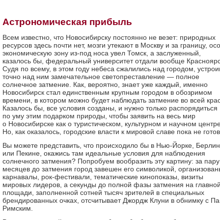
Астрономическая прибыль
Всем известно, что Новосибирску постоянно не везет: природных
ресурсов здесь почти нет, мозги утекают в Москву и за границу, ос
экономическую зону из-под носа увел Томск, а заслуженный,
казалось бы, федеральный университет отдали вообще Красноярс
Судя по всему, в этом году небеса сжалились над городом, устрои
точно над ним замечательное светопреставление — полное
солнечное затмение. Как, вероятно, знает уже каждый, именно
Новосибирск стал единственным крупным городом в обозримом
времени, в котором можно будет наблюдать затмение во всей крас
Казалось бы, все условия созданы, и нужно только распорядиться
по уму этим подарком природы, чтобы заявить на весь мир
о Новосибирске как о туристическом, культурном и научном центре
Но, как оказалось, городские власти к мировой славе пока не гото
Вы можете представить, что происходило бы в Нью-Йорке, Берли
или Пекине, окажись там идеальные условия для наблюдения
солнечного затмения? Попробуем вообразить эту картину: за пару
месяцев до затмения город завешен его символикой, организован
карнавалы, рок-фестивали, тематические кинопоказы, визиты
мировых лидеров, а секунды до полной фазы затмения на главно
площади, заполненной сотней тысяч зрителей в специальных
брендированных очках, отсчитывает Джордж Клуни в обнимку с П
Римским.