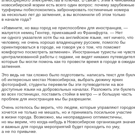
атмосферного электричества в Ключах. В связи с этим к чиновник
новосибирской мэрии есть всего один вопрос: почему зарубежные
турфирмы побеспокоились забронировать гостиничные номера
за несколько лет до затмения, а вы вспомнили об этом только
в начале года?
«Извините, но ваш город не приспособлен для иностранцев, —
жалуется немец Гюнтер, приехавший из Франкфурта. — Нет
ни одного указателя хотя бы на английском языке, нет ничего, что
человеку, не очень хорошо владеющему русским, помогло бы
ориентироваться в городе, не говоря уж о том, что поможет
комфортно посмотреть затмение». Иностранные туристы не чувст
централизованной работы с гидами, не видят никаких путеводител
которые бы могли помочь как-то провести время в городе в ожида
затмения.
Это ведь не так сложно было подготовить: написать текст для букл
об интересных местах Новосибирска, выбрать дюжину ярких
фотографий, студенты перевели бы эти путеводители на все
доступные языки на добровольных началах. Разложить эти буклет
во всех гостиницах, поставить стойки в метро — и большую часть
проблем для иностранцев мы бы разрешили.
Очень хотелось бы верить, что людям, которые управляют городо
хочется не только не мешать, но и принимать посильное участие
в жизни города. Возможно, мы неоправданно оптимистичны,
но мы верим, что когда-нибудь в Новосибирске организация знач
и важных для города мероприятий будет проходить по уму,
а не по привычке.