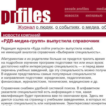
people profiles
media
новости
интервью
Журнал
о людях
,
о событиях
,
о медиа
,
о
НОВОСТИ КОМПАНИЙ
«РДВ-медиа-групп» выпустила справочник
Редакция журнала «Куда пойти учиться» выпустила новый,
не имеющий аналогов справочник «Выбираем специальность».
Абитуриентам и их родителям больше не придется тратить время
на подробное изучение программ подготовки тех или иных вузов:
достаточно найти интересующую специальность — и перед вами
перечень учебных заведений, где эту специальность можно получи
В издании представлены самые популярные специальности
и направления подготовки: юридические, педагогические,
финансовые, журналистские, технические, медицинские и др.
Справочник снабжен удобной системой поиска. В алфавитном
указателе специальностей есть информация о том, какая
квалификация будет присвоена вам по окончании вуза. Здесь же
дается ссылка на страницу с учебными заведениями, в которых ес
нужная специальность или направление. Заинтересовал конкретн