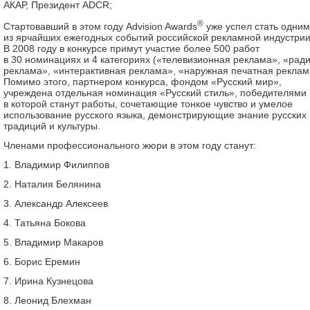
АКАР, Президент ADCR;
®
Стартовавший в этом году Advision Awards
уже успел стать одним
из ярчайших ежегодных событий российской рекламной индустрии
В 2008 году в конкурсе примут участие более 500 работ
в 30 номинациях и 4 категориях («телевизионная реклама», «рад
реклама», «интерактивная реклама», «наружная печатная реклам
Помимо этого, партнером конкурса, фондом «Русский мир»,
учреждена отдельная номинация «Русский стиль», победителями
в которой станут работы, сочетающие тонкое чувство и умелое
использование русского языка, демонстрирующие знание русских
традиций и культуры.
Членами профессионального жюри в этом году станут:
1. Владимир Филиппов
2. Наталия Белянина
3. Александр Алексеев
4. Татьяна Бокова
5. Владимир Макаров
6. Борис Еремин
7. Ирина Кузнецова
8. Леонид Блехман