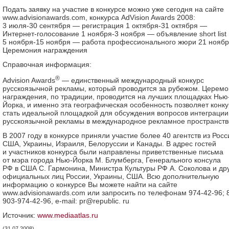
Подать заявку на участие в конкурсе можно уже сегодня на сайте
www.advisionawards.com, конкурса AdVision Awards 2008:
3 июля-30 сентября — регистрация 1 октября-31 октября —
Интернет-голосование 1 ноября-3 ноября — объявление short list
5 ноября-15 ноября — работа профессионального жюри 21 нояб
Церемония награждения
Справочная информация:
®
Advision Awards
— единственный международный конкурс
русскоязычной рекламы, который проводится за рубежом. Церем
награждения, по традиции, проводится на лучших площадках Нью
Йорка, и именно эта географическая особенность позволяет конку
стать идеальной площадкой для обсуждения вопросов интеграции
русскоязычной рекламы в международное рекламное пространств
В 2007 году в конкурсе приняли участие более 40 агентств из Росс
США, Украины, Израиля, Белоруссии и Канады. В адрес гостей
и участников конкурса были направлены приветственные письма
от мэра города Нью-Йорка М. Блумберга, Генерального консула
РФ в США С. Гармонина, Министра Культуры РФ А. Соколова и др
официальных лиц России, Украины, США. Всю дополнительную
информацию о конкурсе Вы можете найти на сайте
www.advisionawards.com или запросить по телефонам 974-42-96; 
903-974-42-96, e-mail: pr@republic. ru
Источник:
www.mediaatlas.ru
(31.07.2008)