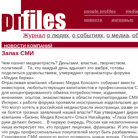
people profiles
media
новости
интервью
Журнал
о людях
,
о событиях
,
о медиа
,
о
НОВОСТИ КОМПАНИЙ
Запах СМИ
Чем пахнет медиаотрасль? Деньгами, властью, творчеством,
политикой... Те, кто каждый день вдыхает это амбре, готовы
поделиться удовольствием, утверждают организаторы форума
«Медиа биржа».
Отраслевая компания «Бизнес Медиа Консалт» собирает вместе
инвесторов, любопытствующих капиталистов и профессионалов 
для концентрированного обмена потребностями, изданиями,
мнениями, опытом, знакомствами в области покупки\продажи СМИ
Интерес к работе форума проявили иностранные издательские до
Что могут хотеть в российской медиаотрасли иностранцы, разве о
не боятся грозных заявлений нашей власти? Как утверждает дире
компании «Бизнес Медиа Консалт» Ольга Нагайцева: «Глаза боят
руки делают бизнес... В первую очередь, Россия как незаполненн
ниша интересует тех, кто продает лицензии, франшизы. И это знач
что ряды профессиональных покупателей могут быть разбавлены.
Старожилов СМИ запросто могут подвинуть новые игроки. Особен