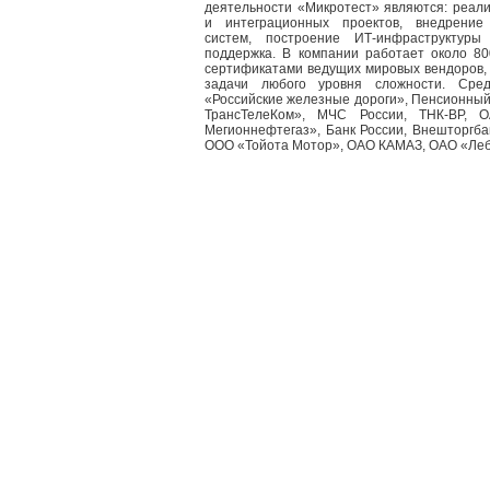
деятельности «Микротест» являются: реал
и интеграционных проектов, внедрение
систем, построение ИТ-инфраструктуры
поддержка. В компании работает около 8
сертификатами ведущих мировых вендоров,
задачи любого уровня сложности. Ср
«Российские железные дороги», Пенсионны
ТрансТелеКом», МЧС России, ТНК-ВР, 
Мегионнефтегаз», Банк России, Внешторгб
ООО «Тойота Мотор», ОАО КАМАЗ, ОАО «Лебед