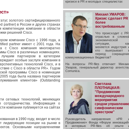
кризисе в PR и молодых специалистах
ест»
Михаил УМАРОВ:
Кризис сделает PR
татус золотого сертифицированного
более
d partner) в России и других странах
востребованным
м компетенции компании в области
жки решений Cisco.
Что происходит с PR
отраслью в сложно
ром компании Cisco c 1996 года, а
экономической
ситуации, ка
fied partner имеет с 2001 года. На
меняется индустрия 
ва с Cisco компания многократно
кто выигрывает 
ммы Cisco в различных номинациях.
период сокращени
 лучшим партнером в категории
коммуникационных бюджетов?
верждает особые заслуги компании в
рспективных технологий Cisco, и в
На вопросы PR-files отвечает Михаи
Умаров, генеральный директор агентств
твие с Сisco в области PR». Годом
Comunica.
ской программы Cisco в номинации
ам 2005 года была названа партнером
уживания клиентов» (Outstanding
Светлана
ПЛОТНИЦКАЯ:
"Продвижение
международного
ти сетевых технологий, меняющих
мероприятия
и сотрудничества. Информация о
сродни управлени
сти компании публикуется на сайтах
симфоническим
оркестром"
нованная в 1990 году, входит в число
Руководитель направления «PR 
Продвижение» Фонда «Форум инноваций
ет лидирующие позиции на рынке в
в интервью PR-files об опыте 
ектов. Основными направлениями