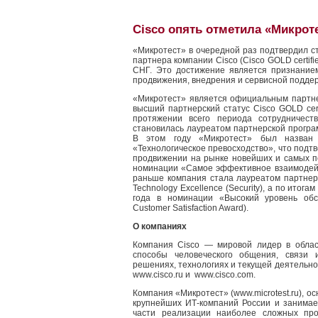
Cisco опять отметила «Микрот
«Микротест» в очередной раз подтвердил с
партнера компании Cisco (Cisco GOLD certifie
СНГ. Это достижение является признание
продвижения, внедрения и сервисной поддер
«Микротест» является официальным партне
высший партнерский статус Cisco GOLD certi
протяжении всего периода сотрудничест
становилась лауреатом партнерской програ
В этом году «Микротест» был назван
«Технологическое превосходство», что подт
продвижении на рынке новейших и самых пе
номинации «Самое эффективное взаимодейс
раньше компания стала лауреатом партнер
Technology Excellence (Security), а по итог
года в номинации «Высокий уровень обсл
Customer Satisfaction Award).
О компаниях
Компания Cisco — мировой лидер в облас
способы человеческого общения, связи 
решениях, технологиях и текущей деятельно
www.cisco.ru и www.cisco.com.
Компания «Микротест» (www.microtest.ru), ос
крупнейших ИТ-компаний России и занима
части реализации наиболее сложных про