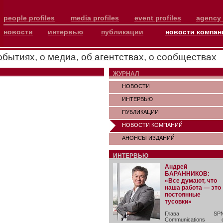
people profiles
media profiles
event profiles
agency 
новости
интервью
публикации
новости компан
обытиях
,
о медиа
,
об агентствах
,
о сообществах
ЖУРНАЛ
НОВОСТИ
ИНТЕРВЬЮ
ПУБЛИКАЦИИ
НОВОСТИ КОМПАНИЙ
АНОНСЫ ИЗДАНИЙ
ИНТЕРВЬЮ
Андрей
БАРАННИКОВ:
«Все думают, что
наша работа — это
постоянные
тусовки»
Глава SP
Communications 