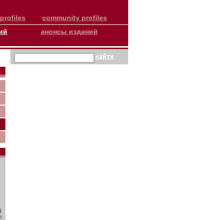
profiles
community profiles
ий
анонсы изданий
N
о