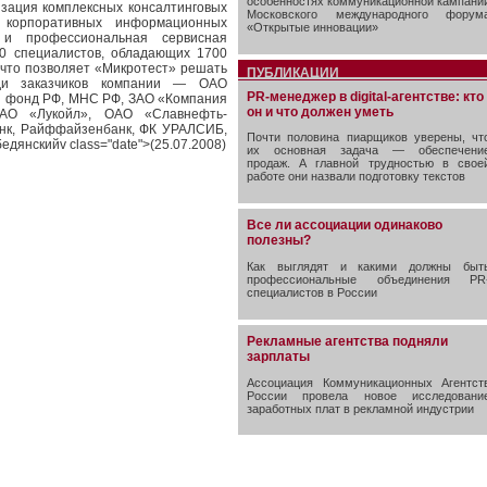
особенностях коммуникационной кампани
изация комплексных консалтинговых
Московского международного форум
 корпоративных информационных
«Открытые инновации»
 и профессиональная сервисная
00 специалистов, обладающих 1700
 что позволяет «Микротест» решать
ПУБЛИКАЦИИ
еди заказчиков компании — ОАО
PR-менеджер в digital-агентстве: кто
й фонд РФ, МНС РФ, ЗАО «Компания
он и что должен уметь
ОАО «Лукойл», ОАО «Славнефть-
анк, Райффайзенбанк, ФК УРАЛСИБ,
Почти половина пиарщиков уверены, чт
янскийv class="date">(25.07.2008)
их основная задача — обеспечени
продаж. А главной трудностью в свое
работе они назвали подготовку текстов
Все ли ассоциации одинаково
полезны?
Как выглядят и какими должны быт
профессиональные объединения PR
специалистов в России
Рекламные агентства подняли
зарплаты
Ассоциация Коммуникационных Агентст
России провела новое исследовани
заработных плат в рекламной индустрии