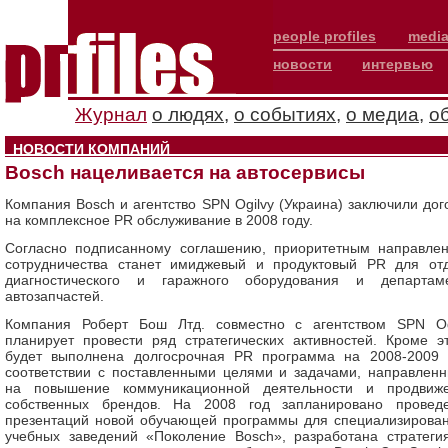
people profiles
media
новости
интервью
Журнал
о людях
,
о событиях
,
о медиа
,
о
НОВОСТИ КОМПАНИЙ
Bosch нацеливается на автосервисы
Компания Bosch и агентство SPN Ogilvy (Украина) заключили дог
на комплексное PR обслуживание в 2008 году.
Согласно подписанному соглашению, приоритетным направле
сотрудничества станет имиджевый и продуктовый PR для от
диагностического и гаражного оборудования и департам
автозапчастей.
Компания Роберт Бош Лтд. совместно с агентством SPN Og
планирует провести ряд стратегических активностей. Кроме эт
будет выполнена долгосрочная PR программа на 2008-2009 г
соответствии с поставленными целями и задачами, направлен
на повышение коммуникационной деятельности и продвиж
собственных брендов. На 2008 год запланировано провед
презентаций новой обучающей программы для специализирова
учебных заведений «Поколение Bosch», разработана стратеги