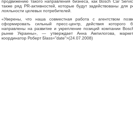
продвижению такого направления бизнеса, как Bosch Car Servic
также ряд PR-активностей, которые будут задействованы для р
лояльности целевых потребителей.
«Уверены, что наша совместная работа с агентством позв
сформировать сильный пресс-центр, действия которого б
направлены на развитие и укрепление позиций компании Bosc
рынке Украины», — утверждает Анна Ампилогова, маркет
координатор Роберт Бlass="date">(24.07.2008)