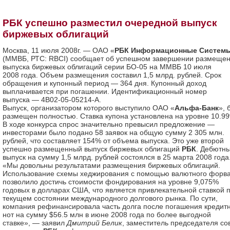
РБК успешно разместил очередной выпуск
биржевых облигаций
Москва, 11 июля 2008г. — ОАО «
РБК Информационные Систем
(ММВБ, РТС: RBCI) сообщает об успешном завершении размеще
выпуска биржевых облигаций серии БО-05 на ММВБ 10 июля
2008 года. Объем размещения составил 1,5 млрд. рублей. Срок
обращения и купонный период — 364 дня. Купонный доход
выплачивается при погашении. Идентификационный номер
выпуска — 4В02-05-05214-А.
Выпуск, организатором которого выступило ОАО «
Альфа-Банк
», 
размещен полностью. Ставка купона установлена на уровне 10.9
В ходе конкурса спрос значительно превысил предложение —
инвесторами было подано 58 заявок на общую сумму 2 305 млн.
рублей, что составляет 154% от объема выпуска. Это уже второй
успешно размещенный выпуск биржевых облигаций
РБК
. Дебютн
выпуск на сумму 1,5 млрд. рублей состоялся в 25 марта 2008 года
«Мы довольны результатами размещения биржевых облигаций.
Использование схемы хеджирования с помощью валютного форв
позволило достичь стоимости фондирования на уровне 9,075%
годовых в долларах США, что является привлекательной ставкой 
текущем состоянии международного долгового рынка. По сути,
компания рефинансировала часть долга после погашения кредит
нот на сумму $56.5 млн в июне 2008 года по более выгодной
ставке», — заявил
Дмитрий Белик
, заместитель председателя со