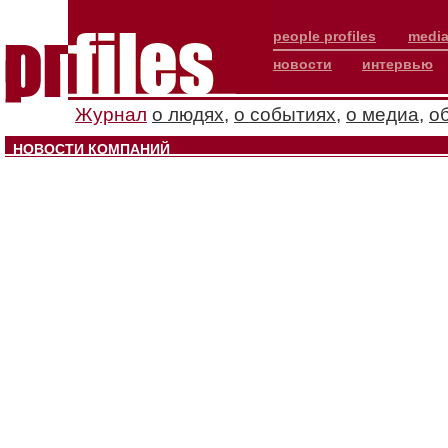
people profiles
media
новости
интервью
Журнал
о людях
,
о событиях
,
о медиа
,
о
НОВОСТИ КОМПАНИЙ