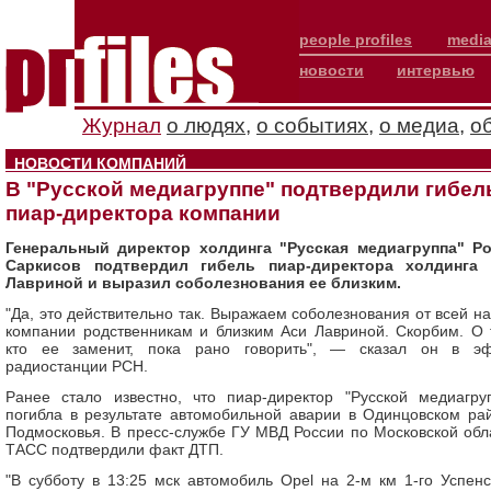
people profiles
media
новости
интервью
Журнал
о людях
,
о событиях
,
о медиа
,
о
НОВОСТИ КОМПАНИЙ
В "Русской медиагруппе" подтвердили гибел
пиар-директора компании
Генеральный директор холдинга "Русская медиагруппа" Р
Саркисов подтвердил гибель пиар-директора холдинга
Лавриной и выразил соболезнования ее близким.
"Да, это действительно так. Выражаем соболезнования от всей н
компании родственникам и близким Аси Лавриной. Скорбим. О 
кто ее заменит, пока рано говорить", — сказал он в э
радиостанции РСН.
Ранее стало известно, что пиар-директор "Русской медиагру
погибла в результате автомобильной аварии в Одинцовском ра
Подмосковья. В пресс-службе ГУ МВД России по Московской обл
ТАСС подтвердили факт ДТП.
"В субботу в 13:25 мск автомобиль Opel на 2-м км 1-го Успенс