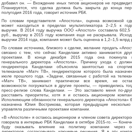
добавил он. — Вхождение иных типов акционеров не предвидит
Планируется, что сделка должна быть закрыта до конца пер
полугодия 2016 года, говорит источник РБК.
По словам представителя «Апостола», оценка возможной сд
может находиться в пределах мультипликатора 2–2,5 к год
выручке. В 2014 году выручка ООО «Апостол» составила 602,5
руб., выручку в 2015 году компания еще не раскрывала. Исход
выручки 2014 года, компания может быть оценена в 1,2–1,5 млрд 
По словам источника, близкого к сделке, желание продать «Апос
связано с тем, что сейчас Канделаки активно занимается дру
проектами. В конце декабря 2015 года она покинула 
генерального директора «Апостола». Причину ухода с должн
гендиректора Канделаки объясняла занятостью на спорти
телеканале «Матч ТВ», гендиректором которого была назначе
июле прошлого года. «Задачи, связанные с работой на телека
«Матч ТВ», занимают практически все время, не оста
возможности погружаться в другие проекты, — приводились тог
пресс-релизе слова Канделаки. — Это заставило меня по-дру
расставить приоритеты, хотя я и остаюсь акционером компан
Исполняющим обязанности генерального директора «Апостола» 
назначена Юлия Вострикова, которая предыдущие несколько
управляла различными проектами компании.
«В «Апостоле» я остаюсь акционером и членом совета директоро
говорила в интервью РБК Канделаки в октябре 2015-го. — Конечн
буду оказывать влияние на политику компании через с
директоров, согласовывать ключевые решения. Я в эту комп