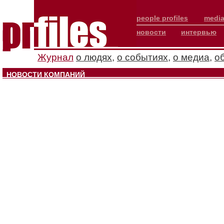
people profiles
media
новости
интервью
Журнал
о людях
,
о событиях
,
о медиа
,
о
НОВОСТИ КОМПАНИЙ