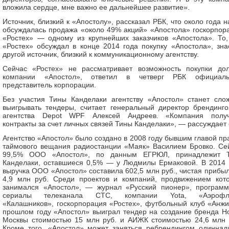
вложила сердце, мне важно ее дальнейшее развитие».
Источник, близкий к «Апостолу», рассказал РБК, что около года н
обсуждалась продажа «около 49% акций» «Апостола» госкорпор
«Ростех» — одному из крупнейших заказчиков «Апостола». То,
«Ростех» обсуждал в конце 2014 года покупку «Апостола», зна
другой источник, близкий к коммуникационному агентству.
Сейчас «Ростех» не рассматривает возможность покупки до
компании «Апостол», ответил в четверг РБК официал
представитель корпорации.
Без участия Тины Канделаки агентству «Апостол» станет сло
выигрывать тендеры, считает генеральный директор брендинго
агентства Depot WPF Алексей Андреев. «Компания полу
контракты за счет личных связей Тины Канделаки», — рассуждает 
Агентство «Апостол» было создано в 2008 году бывшим главой пр
таймового вещания радиостанции «Маяк» Василием Бровко. Се
99,5% ООО «Апостол», по данным ЕГРЮЛ, принадлежит 
Канделаки, оставшиеся 0,5% — у Людмилы Ермаковой. В 2014 
выручка ООО «Апостол» составила 602,5 млн руб., чистая прибы
4,9 млн руб. Среди проектов и компаний, продвижением кот
занимался «Апостол», — журнал «Русский пионер», програм
сериалы телеканала СТС, компании Yota, «Аэрофло
«Калашников», госкорпорация «Ростех», футбольный клуб «Анжи
прошлом году «Апостол» выиграл тендер на создание бренда Н
Москвы стоимостью 15 млн руб. и АИЖК стоимостью 24,6 млн 
Кроме того, «Апостол» может заняться ребрендингом одиннад