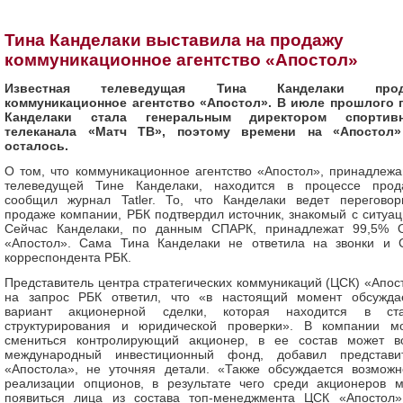
Тина Канделаки выставила на продажу
коммуникационное агентство «Апостол»
Известная телеведущая Тина Канделаки прод
коммуникационное агентство «Апостол». В июле прошлого 
Канделаки стала генеральным директором спортивн
телеканала «Матч ТВ», поэтому времени на «Апостол
осталось.
О том, что коммуникационное агентство «Апостол», принадлеж
телеведущей Тине Канделаки, находится в процессе прод
сообщил журнал Tatler. То, что Канделаки ведет перегово
продаже компании, РБК подтвердил источник, знакомый с ситуац
Сейчас Канделаки, по данным СПАРК, принадлежат 99,5%
«Апостол». Сама Тина Канделаки не ответила на звонки и
корреспондента РБК.
Представитель центра стратегических коммуникаций (ЦСК) «Апос
на запрос РБК ответил, что «в настоящий момент обсужда
вариант акционерной сделки, которая находится в ст
структурирования и юридической проверки». В компании м
смениться контролирующий акционер, в ее состав может в
международный инвестиционный фонд, добавил представи
«Апостола», не уточняя детали. «Также обсуждается возможн
реализации опционов, в результате чего среди акционеров м
появиться лица из состава топ-менеджмента ЦСК «Апостол