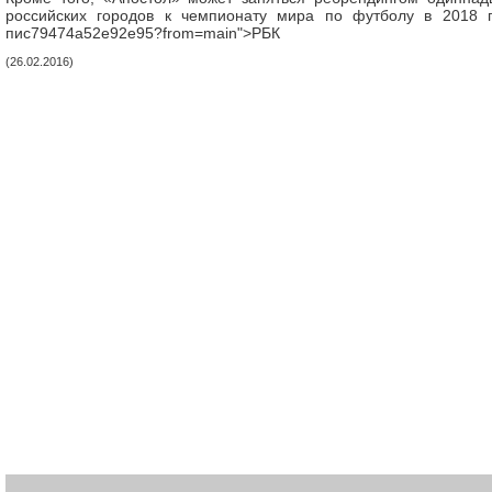
российских городов к чемпионату мира по футболу в 2018 г
пис79474a52e92e95?from=main">РБК
(26.02.2016)