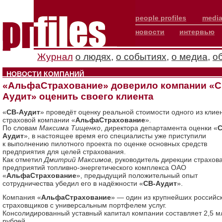
people profiles
media
новости
интервью
Журнал
о людях
,
о событиях
,
о медиа
,
о
НОВОСТИ КОМПАНИЙ
«АльфаСтрахование» доверило компании «С
Аудит» оценить своего клиента
«
СВ-Аудит
» проведёт оценку реальной стоимости одного из клие
страховой компании «
АльфаСтрахование
».
По словам
Максима Тищенко
, директора департамента оценки «
С
Аудит
», в настоящее время его специалисты уже приступили
к выполнению пилотного проекта по оценке основных средств
предприятия для целей страхования.
Как отметил
Дмитрий Максимов
, руководитель дирекции страхов
предприятий топливно-энергетического комплекса ОАО
«
АльфаСтрахование
», предыдущий положительный опыт
сотрудничества убедил его в надёжности «
СВ-Аудит
».
Компания «
АльфаСтрахование
» — один из крупнейших российс
страховщиков с универсальным портфелем услуг.
Консолидированный уставный капитал компании составляет 2,5 м
рублей.