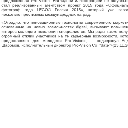
предложенная Pro-Vision. Наглядной иллюстрацией ее актуальн
стал реализованный агентством проект 2015 года «Официал
фотограф года LEGO® Россия 2015», который уже заво
несколько престижных международных наград.
«Отрадно, что инновационные технологии современного маркети
основанные на новых возможностях digital, вызывают повыше
интерес молодого поколения специалистов. Мы рады также полу
огромный отклик участников на те карьерные возможности, кот
предоставляет для молодежи Pro-Vision», — подчеркнул Ан
Шаромов, исполнительный директор Pro-Vision Co="date">(23.11.2