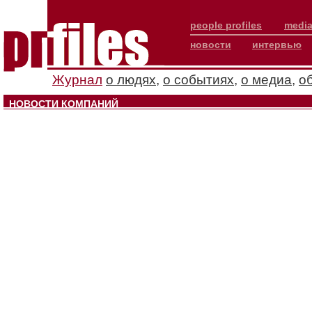
people profiles
media
новости
интервью
Журнал
о людях
,
о событиях
,
о медиа
,
о
НОВОСТИ КОМПАНИЙ