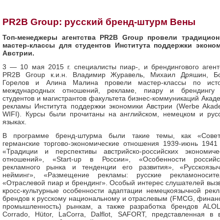
PR2B Group: русский бренд-штурм Вены
Топ-менеджеры агентства PR2B Group провели традицио
мастер-классы для студентов Института поддержки эконо
Австрии.
3 — 10 мая 2015 г. специалисты пиар-, и брендингового агент
PR2B Group к.и.н. Владимир Журавель, Михаил Дряшин, Б
Горелов и Алина Малина провели мастер-классы по ист
международных отношений, рекламе, пиару и брендингу
студентов и магистрантов факультета бизнес-коммуникаций Акад
рекламы Института поддержки экономики Австрии (Werbe Akad
WIFI). Курсы были прочитаны на английском, немецком и рус
языках.
В программе бренд-штурма были такие темы, как «Совет
германские торгово-экономические отношения 1939-июнь 1941 г
«Традиции и перспективы австрийско-российских экономиче
отношений», «Start-up в России», «Особенности российс
рекламного рынка и тенденции его развития», «Русскоязы
нейминг», «Размещение рекламы: русские рекламоносите
«Отраслевой пиар и брендинг». Особый интерес слушателей выз
кросс-культурные особенности адаптации немецкоязычной рек
брендов к русскому национальному и отраслевым (FMCG, финан
промышленность) рынкам, а также разработка брендов ALOL
Corrado, Hütor, LaCorra, Dalflot, SAFORT, представленная в 