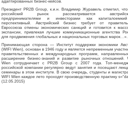
адаптированных бизнес-кейсов.
Президент PR2B Group, к.и.н. Владимир Журавель отметил, чт
российский рынок рассматривается австрийск
предпринимателями и инвесторами как капиталоемки
перспективный. Австрийский бизнес требует от правитель
Евросоюза отмены экономических санкций и готовится к масс
экспансии, привлекая лучшие коммуникационные агентства Ро
для продвижения глобальных и национальных торговых марок…».
Принимающая сторона — Институт поддержки экономики Авс
(WIFI Wien), основан в 1946 году и является непременным участн
правительственных и международных программ, направленны
расширение бизнес-знаний и развитие рыночных отношений. 
Wien сотрудничает с PR2B Group с 2007 года. Топ-менед
российской компании регулярно ведут занятия и посещают лекц
семинары в этом институте. В свою очередь, студенты и магистр
WIFI Wien каждое лето проходят производственную практику s="da
(12.05.2015)