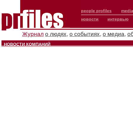
people profiles
media
новости
интервью
Журнал
о людях
,
о событиях
,
о медиа
,
о
НОВОСТИ КОМПАНИЙ