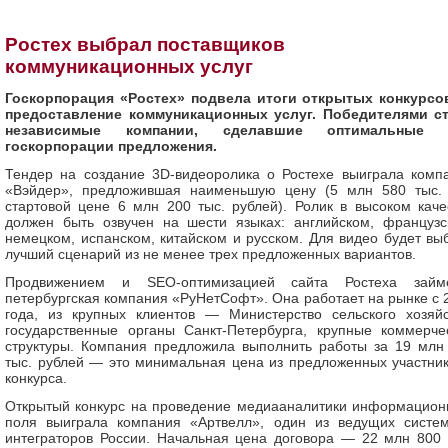
Ростех выбрал поставщиков
коммуникационных услуг
Госкорпорация «Ростех» подвела итоги открытых конкурсо
предоставление коммуникационных услуг. Победителями с
независимые компании, сделавшие оптимальные 
госкорпорации предложения.
Тендер на создание 3D-видеоролика о Ростехе выиграла комп
«Вэйдер», предложившая наименьшую цену (5 млн 580 тыс.
стартовой цене 6 млн 200 тыс. рублей). Ролик в высоком каче
должен быть озвучен на шести языках: английском, французс
немецком, испанском, китайском и русском. Для видео будет вы
лучший сценарий из не менее трех предложенных вариантов.
Продвижением и SEO-оптимизацией сайта Ростеха займ
петербургская компания «РуНетСофт». Она работает на рынке с 
года, из крупных клиентов — Министерство сельского хозяйс
государственные органы Санкт-Петербурга, крупные коммерче
структуры. Компания предложила выполнить работы за 19 млн
тыс. рублей — это минимальная цена из предложенных участни
конкурса.
Открытый конкурс на проведение медиааналитики информацион
поля выиграла компания «Артвелл», один из ведущих систе
интеграторов России. Начальная цена договора — 22 млн 800 