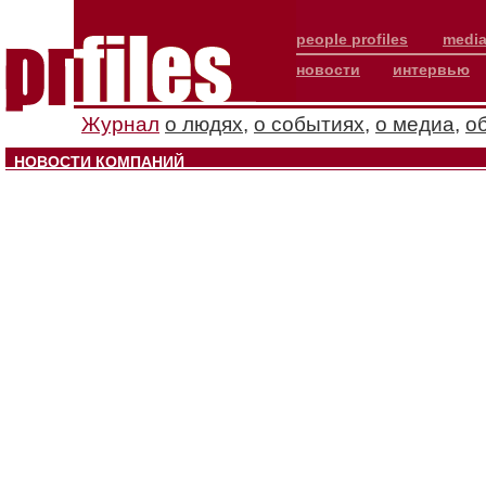
people profiles
media
новости
интервью
Журнал
о людях
,
о событиях
,
о медиа
,
о
НОВОСТИ КОМПАНИЙ