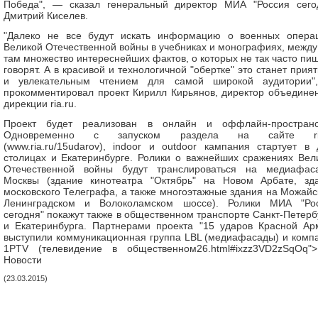
Победа", — сказал генеральный директор МИА "Россия сего
Дмитрий Киселев.
"Далеко не все будут искать информацию о военных опера
Великой Отечественной войны в учебниках и монографиях, между
там множество интереснейших фактов, о которых не так часто пиш
говорят. А в красивой и технологичной "обертке" это станет прия
и увлекательным чтением для самой широкой аудитории
прокомментировал проект Кирилл Кирьянов, директор объедине
дирекции ria.ru.
Проект будет реализован в онлайн и оффлайн-пространс
Одновременно с запуском раздела на сайте ria
(www.ria.ru/15udarov), indoor и outdoor кампания стартует в 
столицах и Екатеринбурге. Ролики о важнейших сражениях Вел
Отечественной войны будут транслироваться на медиафас
Москвы (здание кинотеатра "Октябрь" на Новом Арбате, зд
московского Телеграфа, а также многоэтажные здания на Можайс
Ленинградском и Волоколамском шоссе). Ролики МИА "Ро
сегодня" покажут также в общественном транспорте Санкт-Петерб
и Екатеринбурга. Партнерами проекта "15 ударов Красной Ар
выступили коммуникационная группа LBL (медиафасады) и комп
1PTV (телевидение в общественном26.html#ixzz3VD2zSqOq"
Новости
(23.03.2015)