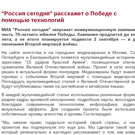
"Россия сегодня" расскажет о Победе с
помощью технологий
МИА "Россия сегодня" запускает коммуникационную кампан
честь 70-летнего юбилея Победы. Кампания продлится до к
лета, а ее итоги планируется подвести 2 сентября — в 
окончания Второй мировой войны.
На сайте агентства и на городских медиаэкранах в Москве, Са
Петербурге и Екатеринбурге появятся мультимедийные историче
зарисовки "15 ударов Красной Армии", посвященные ключ
сражениям Великой Отечественной войны. Проект в сети инте
решен в актуальной форме лонгридов. Медиаэкраны будут знако
горожан с событиями Второй мировой с помощью видеороли
Пятнадцать мультимедийных статей о Великой Отечественной в
будут опубликованы также на английском и китайском языках.
В каждой мультимедийной статье использованы различные форм
редкие кадры архивной кинохроники, подробные карты, воссозда
благодаря современным технологиям, инфографика, ауди
визуальные эффекты. Для создания проекта были использо
собственные архивы агентства и архивы Гостелерадио.
"Мы имеем право гордиться историей своей страны, и н
проектом мы подчеркнули это еще раз. Мы сделали такой про
который увлекательно и наглядно рассказывает о том, как кова