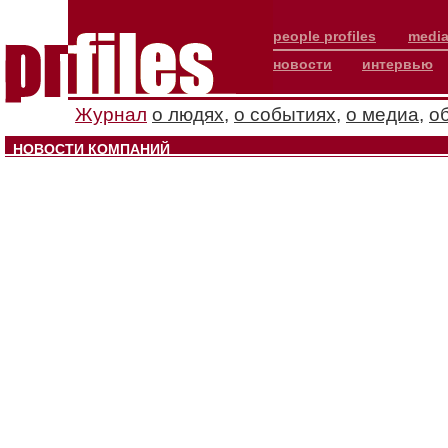
people profiles
media
новости
интервью
Журнал
о людях
,
о событиях
,
о медиа
,
о
НОВОСТИ КОМПАНИЙ