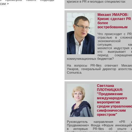
кризисе в PR и молодых специалистах
сии >
Михаил УМАРОВ:
Кризис сделает PR
более
востребованным
Что происходит с PR
отраслью в сложно
экономической
ситуации, ка
меняется индустрия 
кто выигрывает 
период сокращени
коммуникационных бюджетов?
На вопросы PR-files отвечает Михаи
Умаров, генеральный директор агентств
Comunica.
Светлана
ПЛОТНИЦКАЯ:
"Продвижение
международного
мероприятия
сродни управлени
симфоническим
оркестром"
Руководитель направления «PR 
Продвижение» Фонда «Форум инноваций
в интервью PR-files об опыте 