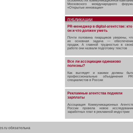
особенностях коммуникационной кампани
Московского международного форум
«Открытые инновации»
ПУБЛИКАЦИИ
PR-менеджер в digital-агентстве: кто
он и что должен уметь
Почти половина пиарщиков уверены, чт
их основная задача — обеспечени
продаж. А главной трудностью в свое
работе они назвали подготовку текстов
Все ли ассоциации одинаково
полезны?
Как выглядят и какими должны быт
профессиональные объединения PR
специалистов в России
Рекламные агентства подняли
зарплаты
Ассоциация Коммуникационных Агентст
России провела новое исследовани
заработных плат в рекламной индустрии
es.ru обязательна