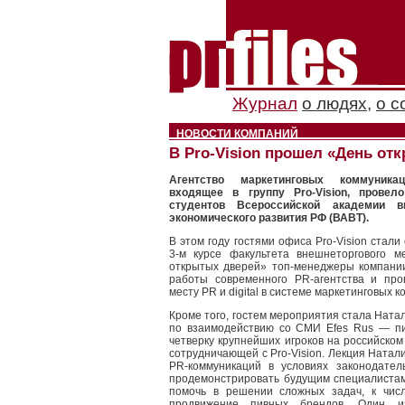
Журнал
о людях
,
о с
НОВОСТИ КОМПАНИЙ
В Pro-Vision прошел «День от
Агентство маркетинговых коммуникац
входящее в группу Pro-Vision, прове
студентов Всероссийской академии в
экономического развития РФ (ВАВТ).
В этом году гостями офиса Pro-Vision стал
3-м курсе факультета внешнеторгового 
открытых дверей» топ-менеджеры компани
работы современного PR-агентства и про
месту PR и digital в системе маркетинговых 
Кроме того, гостем мероприятия стала Ната
по взаимодействию со СМИ Efes Rus — пи
четверку крупнейших игроков на российском
сотрудничающей с Pro-Vision. Лекция Натал
PR-коммуникаций в условиях законодател
продемонстрировать будущим специалистам
помочь в решении сложных задач, к числ
продвижение пивных брендов. Один 