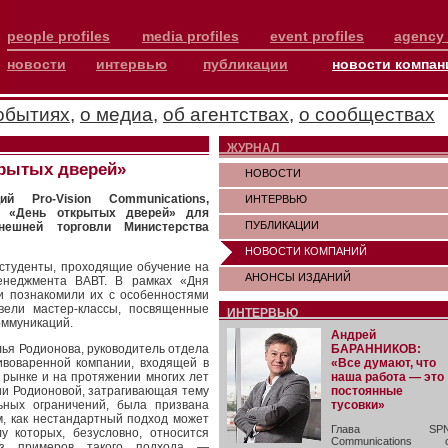
people profiles
media profiles
event profiles
agency 
новости
интервью
публикации
новости компан
обытиях
,
о медиа
,
об агентствах
,
о сообществах
ЖУРНАЛ
крытых дверей»
НОВОСТИ
ий Pro-Vision Communications,
ИНТЕРВЬЮ
ло «День открытых дверей» для
ПУБЛИКАЦИИ
нешней торговли Министерства
НОВОСТИ КОМПАНИЙ
и студенты, проходящие обучение на
АНОНСЫ ИЗДАНИЙ
менеджмента ВАВТ. В рамках «Дня
и познакомили их с особенностями
вели мастер-классы, посвященные
ИНТЕРВЬЮ
коммуникаций.
Андрей
лья Родионова, руководитель отдела
БАРАННИКОВ:
воваренной компании, входящей в
«Все думают, что
 рынке и на протяжении многих лет
наша работа — это
ии Родионовой, затрагивающая тему
постоянные
ьных ограничений, была призвана
тусовки»
, как нестандартный подход может
Глава SP
у которых, безусловно, относится
Communications 
из примеров такого подхода —