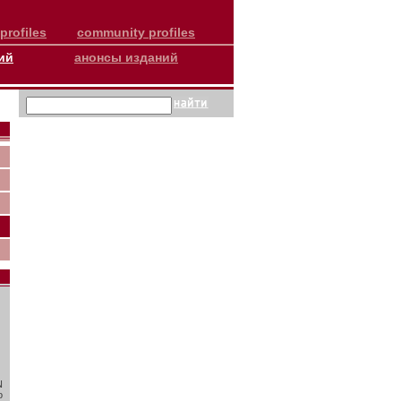
profiles
community profiles
ий
анонсы изданий
N
о