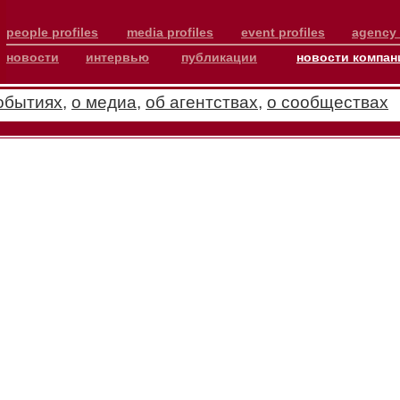
people profiles
media profiles
event profiles
agency 
новости
интервью
публикации
новости компан
обытиях
,
о медиа
,
об агентствах
,
о сообществах