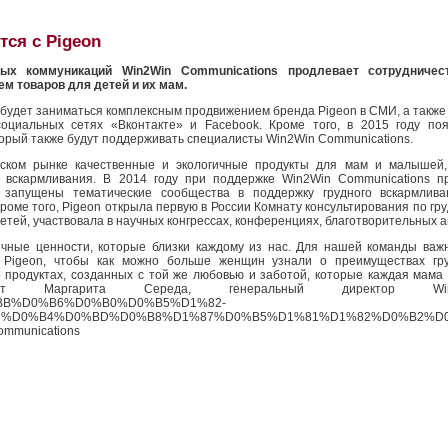
тся с Pigeon
вых коммуникаций Win2Win Communications продлевает сотрудничес
м товаров для детей и их мам.
е, будет заниматься комплексным продвижением бренда Pigeon в СМИ, а также
оциальных сетях «Вконтакте» и Facebook. Кроме того, в 2015 году по
оторый также будут поддерживать специалисты Win2Win Communications.
йском рынке качественные и экологичные продукты для мам и малышей,
о вскармливания. В 2014 году при поддержке Win2Win Communications 
запущены тематические сообщества в поддержку грудного вскармлива
роме того, Pigeon открыла первую в России Комнату консультирования по гр
тей, участвовала в научных конгрессах, конференциях, благотворительных а
ечные ценности, которые близки каждому из нас. Для нашей команды важ
 Pigeon, чтобы как можно больше женщин узнали о преимуществах гру
 продуктах, созданных с той же любовью и заботой, которые каждая мама
 Маргарита Середа, генеральный директор Win
B%D0%B6%D0%B0%D0%B5%D1%82-
3%D0%B4%D0%BD%D0%B8%D1%87%D0%B5%D1%81%D1%82%D0%B2%D0
mmunications