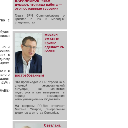
БАРАННИКОВ: «Все
думают, что наша работа —
это постоянные тусовки»
Глава SPN Communications о
кризисе в PR и молодых
тво с
специалистах
 будет
Михаил
явился
УМАРОВ:
Кризис
сделает PR
 но и
более
прошла
ния в
удному
кциях.
но и в
дного
востребованным
 дарит
Что происходит с PR-отраслью в
2Win
сложной экономической
ситуации, как меняется
%BE-
индустрия и кто выигрывает в
период сокращения
коммуникационных бюджетов?
На вопросы PR-files отвечает
Михаил Умаров, генеральный
директор агентства Comunica.
Светлана