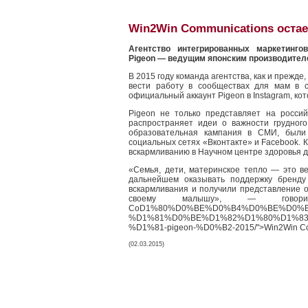
Win2Win Communications остае
Агентство интегрированных маркетинго
Pigeon — ведущим японским производителе
В 2015 году команда агентства, как и прежд
вести работу в сообществах для мам в с
официальный аккаунт Pigeon в Instagram, к
Pigeon не только представляет на росси
распространяет идеи о важности грудног
образовательная кампания в СМИ, были 
социальных сетях «Вконтакте» и Facebook. К
вскармливанию в Научном центре здоровья де
«Семья, дети, материнское тепло — это в
дальнейшем оказывать поддержку бренду
вскармливания и получили представление о
своему малышу», — говорит
CoD1%80%D0%BE%D0%B4%D0%BE%D0%B
%D1%81%D0%BE%D1%82%D1%80%D1%8
%D1%81-pigeon-%D0%B2-2015/">Win2Win Co
(02.03.2015)