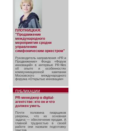
ПЛОТНИЦКАЯ:
"Продвижение
международного
мероприятия сродни
управлению
симфоническим оркестром"
Руководитель направления «PR и
Продвижение» Фонда «Форум
инноваций» в интервью PR-files
об опыте и особенностях
коммуникационной кампании
Московского международного
форума «Открытые инновации»
ПУБЛИКАЦИИ
PR-менеджер в digital-
агентстве: кто он и что
должен уметь
Почти половина пиарщиков
уверены, что их основная
задача — обеспечение продаж. А
главной трудностью в своей
работе они назвали подготовку
текстов