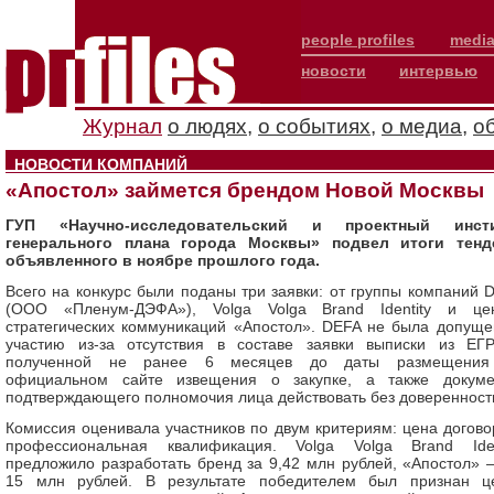
people profiles
media
новости
интервью
Журнал
о людях
,
о событиях
,
о медиа
,
о
НОВОСТИ КОМПАНИЙ
«Апостол» займется брендом Новой Москвы
ГУП «Научно-исследовательский и проектный инсти
генерального плана города Москвы» подвел итоги тенд
объявленного в ноябре прошлого года.
Всего на конкурс были поданы три заявки: от группы компаний 
(ООО «Пленум-ДЭФА»), Volga Volga Brand Identity и це
стратегических коммуникаций «Апостол». DEFA не была допуще
участию из-за отсутствия в составе заявки выписки из ЕГ
полученной не ранее 6 месяцев до даты размещения
официальном сайте извещения о закупке, а также докуме
подтверждающего полномочия лица действовать без доверенност
Комиссия оценивала участников по двум критериям: цена догово
профессиональная квалификация. Volga Volga Brand Iden
предложило разработать бренд за 9,42 млн рублей, «Апостол» 
15 млн рублей. В результате победителем был признан ц