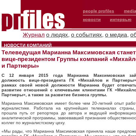
people profiles
media
новости
интервью
Журнал
о людях
,
о событиях
,
о медиа
,
о
НОВОСТИ КОМПАНИЙ
Телеведущая Марианна Максимовская станет
вице-президентом Группы компаний «Михайл
и Партнеры»
С 12 января 2015 года Марианна Максимовская зай
должность вице-президента ГК «Михайлов и Партнеры
рамках своей новой должности Марианна будет отвечат
развитие отношений с ключевыми клиентами ГК «Михайл
Партнеры», а также за развитие бизнеса группы.
Марианна Максимовская имеет более чем 20-летний опыт рабо
журналистике. Работала на крупнейших телеканалах страны,
прошла путь от репортера до автора и ведущей информацио
аналитической программы, завоевавшей признание общественнос
коллег по журналистскому цеху.
«Мы рады, что Марианна Максимовская приняла наше предлож