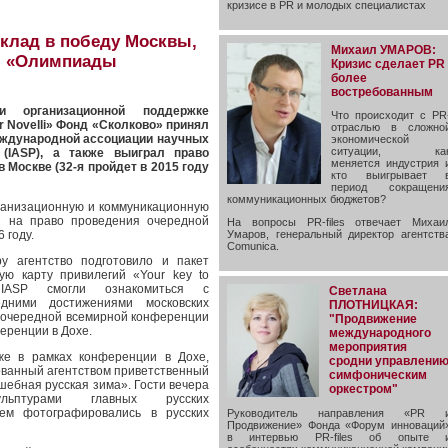
кризисе в PR и молодых специалистах
 вклад в победу Москвы,
Михаил УМАРОВ:
я «Олимпиады
Кризис сделает PR
более
востребованным
 организационной поддержке
Что происходит с PR
r Novelli» Фонд «Сколково» принял
отраслью в сложно
еждународной ассоциации научных
экономической
ситуации, ка
 (IASP), а также выиграл право
меняется индустрия 
 Москве (32-я пройдет в 2015 году
кто выигрывает 
период сокращени
коммуникационных бюджетов?
организационную и коммуникационную
и на право проведения очередной
На вопросы PR-files отвечает Михаи
 году.
Умаров, генеральный директор агентств
Comunica.
у агентство подготовило и пакет
ю карту привилегий «Your key to
IASP смогли ознакомиться с
Светлана
едними достижениями московских
ПЛОТНИЦКАЯ:
 очередной всемирной конференции
"Продвижение
еренции в Дохе.
международного
мероприятия
же в рамках конференции в Дохе,
сродни управлени
ованный агентством приветственный
симфоническим
шебная русская зима». Гости вечера
оркестром"
ьптурами главных русских
ием фотографировались в русских
Руководитель направления «PR 
Продвижение» Фонда «Форум инноваций
в интервью PR-files об опыте 