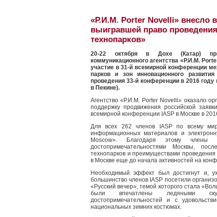
«Р.И.М. Porter Novelli» внесло
выигравшей право проведени
технопарков»
20-22 октября в Дохе (Катар) при
коммуникационного агентства «Р.И.М. Porte
участие в 31-й всемирной конференции м
парков и зон инновационного развития
проведения 33-й конференции в 2016 году в
в Пекине).
Агентство «Р.И.М. Porter Novelli» оказало 
поддержку продвижения российской заявк
всемирной конференции IASP в Москве в 2016
Для всех 262 членов IASP по всему мир
информационных материалов и электронну
Moscow». Благодаря этому члены 
достопримечательностями Москвы, посл
технопарков и преимуществами проведения
в Москве еще до начала активностей на конф
Необходимый эффект был достигнут и, у
большинство членов IASP посетили организ
«Русский вечер», темой которого стала «Вол
были впечатлены ледяными скул
достопримечательностей и с удовольств
национальных зимних костюмах.