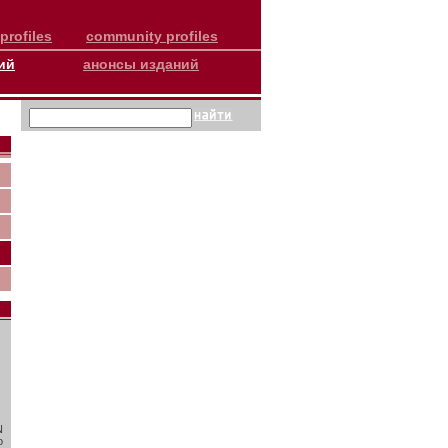
profiles
community profiles
ий
анонсы изданий
N
о