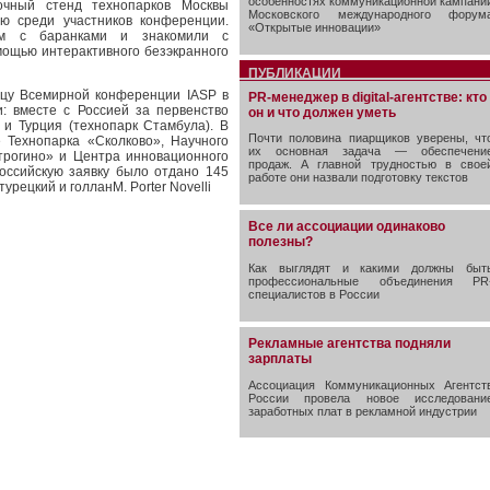
особенностях коммуникационной кампани
чный стенд технопарков Москвы
Московского международного форум
ю среди участников конференции.
«Открытые инновации»
ем с баранками и знакомили с
мощью интерактивного безэкранного
ПУБЛИКАЦИИ
ицу Всемирной конференции IASP в
PR-менеджер в digital-агентстве: кто
: вместе с Россией за первенство
он и что должен уметь
 и Турция (технопарк Стамбула). В
Почти половина пиарщиков уверены, чт
е Технопарка «Сколково», Научного
их основная задача — обеспечени
трогино» и Центра инновационного
продаж. А главной трудностью в свое
российскую заявку было отдано 145
работе они назвали подготовку текстов
турецкий и голланМ. Porter Novelli
Все ли ассоциации одинаково
полезны?
Как выглядят и какими должны быт
профессиональные объединения PR
специалистов в России
Рекламные агентства подняли
зарплаты
Ассоциация Коммуникационных Агентст
России провела новое исследовани
заработных плат в рекламной индустрии