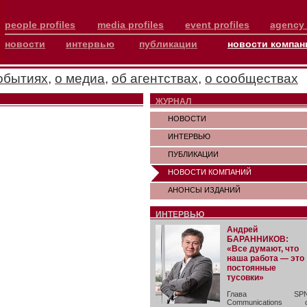
people profiles
media profiles
event profiles
agency 
новости
интервью
публикации
новости компан
обытиях
,
о медиа
,
об агентствах
,
о сообществах
ЖУРНАЛ
НОВОСТИ
ИНТЕРВЬЮ
ПУБЛИКАЦИИ
НОВОСТИ КОМПАНИЙ
АНОНСЫ ИЗДАНИЙ
ИНТЕРВЬЮ
Андрей
БАРАННИКОВ:
«Все думают, что
наша работа — это
постоянные
тусовки»
Глава SP
Communications 