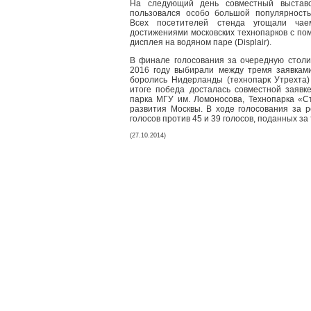
На следующий день совместный выставо
пользовался особо большой популярность
Всех посетителей стенда угощали ча
достижениями московских технопарков c по
дисплея на водяном паре (Displair).
В финале голосования за очередную стол
2016 году выбирали между тремя заявками
боролись Нидерланды (технопарк Утрехта)
итоге победа досталась совместной заявк
парка МГУ им. Ломоносова, Технопарка «С
развития Москвы. В ходе голосования за 
голосов против 45 и 39 голосов, поданных за 
(27.10.2014)