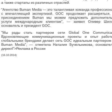
а также стартапы из различных отраслей.
"Агентство Buman Media — это талантливая команда профессион
с впечатляющей экспертизой. GOC продолжает расширяться,
присоединением Buman мы можем предложить дополнител
услуги международным клиентам", — заявил Оливер Шилл
основатель и президент GOC.
"Мы рады стать партнером сети Global One Communicat
Вдохновляющие коммуникационные проекты и опыт рабо
глобальными брендами делает сеть GOC идеальным партнером
Buman Media", — отметила Наталия Бучельникова, основате
директl">Реклама в России
(16.10.2014)