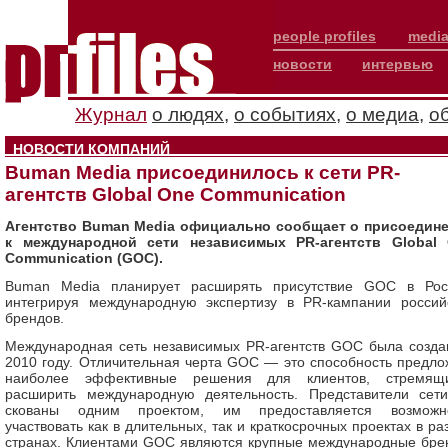
people profiles
media
новости
интервью
Журнал
о людях
,
о событиях
,
о медиа
,
о
НОВОСТИ КОМПАНИЙ
Buman Media присоединилось к сети PR-
агентств Global One Communication
Агентство Buman Media официально сообщает о присоедин
к международной сети независимых PR-агентств Global
Communication (GOC).
Buman Media планирует расширять присутствие GOC в Рос
интегрируя международную экспертизу в PR-кампании россий
брендов.
Международная сеть независимых PR-агентств GOC была созда
2010 году. Отличительная черта GOC — это способность предло
наиболее эффективные решения для клиентов, стремящ
расширить международную деятельность. Представители сет
скованы одним проектом, им предоставляется возможн
участвовать как в длительных, так и краткосрочных проектах в ра
странах. Клиентами GOC являются крупные международные бре