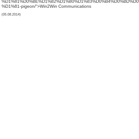
%D1%81%D0%BE%D1%82%D1%80%D1%83%D0%B4%D0%BD%D0
%D1%81-pigeon/">Win2Win Communications
(05.08.2014)