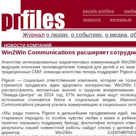
people profiles
media
новости
интервью
Журнал
о людях
,
о событиях
,
о медиа
,
о
НОВОСТИ КОМПАНИЙ
Win2Win Communications расширяет сотрудни
Агентство интегрированных маркетинговых коммуникаций Win2Wi
ведущим японским производителем товаров для детей и их мам
традиционных СМИ, команда агентства теперь поддержит Pigeon и
Pigeon — социально ответственная компания, которая не тол
стремится продвигать идеи здорового материнства. Win2Win 
распространять экспертные знания о грудном вскармливании
"Левада-Центра" за 2014 год, 67% молодых мам ищут полезн
источником становятся блоги и социальные медиа. Именн
Communications решила усилить коммуникацию в социальных сетя
«Мы рады помочь Pigeon в дальнейшем продвижении идей, ка
стараемся передать то особое чувство любви к маме и ребёнк
приятно оказывать поддержку бренду, философия которого отве
результаты нашей совместной работы найдут отклик у целевой
директор Win2Win CoD0%B0%D1%81%D1%8