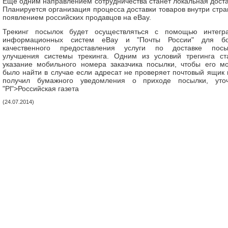
Еще одним направлением сотрудничества станет локальная доста
Планируется организация процесса доставки товаров внутри стра
появлением российских продавцов на eBay.
Трекинг посылок будет осуществляться с помощью интегр
информационных систем eBay и "Почты России" для б
качественного предоставления услуги по доставке посы
улучшения системы трекинга. Одним из условий трегинга ст
указание мобильного номера заказчика посылки, чтобы его м
было найти в случае если адресат не проверяет почтовый ящик 
получил бумажного уведомления о приходе посылки, уто
"Рl">Российская газета
(24.07.2014)