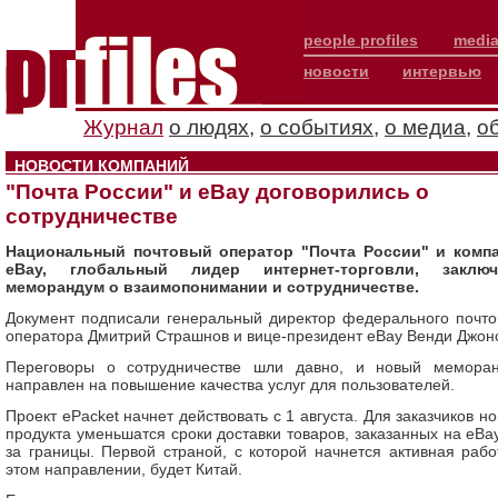
people profiles
media
новости
интервью
Журнал
о людях
,
о событиях
,
о медиа
,
о
НОВОСТИ КОМПАНИЙ
"Почта России" и eBay договорились о
сотрудничестве
Национальный почтовый оператор "Почта России" и комп
eBay, глобальный лидер интернет-торговли, заключ
меморандум о взаимопонимании и сотрудничестве.
Документ подписали генеральный директор федерального почто
оператора Дмитрий Страшнов и вице-президент eBay Венди Джон
Переговоры о сотрудничестве шли давно, и новый мемора
направлен на повышение качества услуг для пользователей.
Проект ePacket начнет действовать с 1 августа. Для заказчиков но
продукта уменьшатся сроки доставки товаров, заказанных на eBay
за границы. Первой страной, с которой начнется активная рабо
этом направлении, будет Китай.