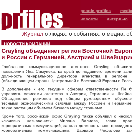
people profiles
media
новости
интервью
Журнал
о людях
,
о событиях
,
о медиа
,
о
НОВОСТИ КОМПАНИЙ
Grayling объединяет регион Восточной Евро
и России с Германией, Австрией и Швейцари
Глобальное коммуникационное агентство Grayling объяви
повышении Яна Симунека, который до недавнего времени зан
должность генерального директора агентства в регионе
(объединяющем страны Центральной и Восточной Европы и Росси
В дополнение к его текущим сферам ответственности Ян б
управлять офисами агентства в Австрии, Германии и Швейца
Объединение регионов под общим руководством обуслов
тесными экономическими связями между Россией и Германие
также растущим объемом бизнеса между странами.
Кроме того, российский офис Grayling также объявил о нескол
ключевых назначениях: Милана Валиева, глава практ
корпоративных коммуникаций, заняла должность вице-президент
корпоративным коммуникациям, Варвара Фефилова зан