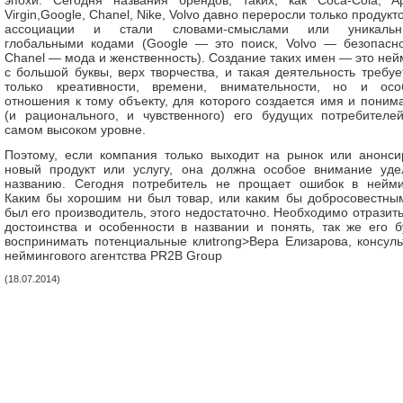
эпохи. Сегодня названия брендов, таких, как Coca-Cola, Ap
Virgin,Google, Chanel, Nike, Volvo давно переросли только продукт
ассоциации и стали словами-смыслами или уникальн
глобальными кодами (Google — это поиск, Volvo — безопасно
Chanel — мода и женственность). Создание таких имен — это ней
с большой буквы, верх творчества, и такая деятельность требуе
только креативности, времени, внимательности, но и осо
отношения к тому объекту, для которого создается имя и поним
(и рационального, и чувственного) его будущих потребителе
самом высоком уровне.
Поэтому, если компания только выходит на рынок или анонси
новый продукт или услугу, она должна особое внимание уде
названию. Сегодня потребитель не прощает ошибок в нейми
Каким бы хорошим ни был товар, или каким бы добросовестны
был его производитель, этого недостаточно. Необходимо отразить
достоинства и особенности в названии и понять, так же его б
воспринимать потенциальные клиtrong>Вера Елизарова, консуль
неймингового агентства PR2B Group
(18.07.2014)