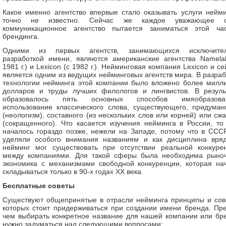
Какое именно агентство впервые стало оказывать услуги нейми
точно не известно. Сейчас же каждое уважающее с
коммуникационное агентство пытается заниматься этой ча
брендинга.
Одними из первых агентств, занимающихся исключите
разработкой имени, являются американские агентства Namela
1981 г.) и Lexicon (с 1982 г.). Нейминговая компания Lexicon и се
является одним из ведущих нейминговых агентств мира. В разраб
технологии нейминга этой компании было вложено более милл
долларов и труды лучших филологов и лингвистов. В резуль
образовалось пять основных способов имяобразован
использование классического слова, существующего, придуман
(неологизм), составного (из нескольких слов или корней) или сжа
(сокращенного). Что касается изучения нейминга в России, то
началось гораздо позже, нежели на Западе, потому что в ССС
уделяли особого внимания названиям и как дисциплина вря
нейминг мог существовать при отсутствии реальной конкуре
между компаниями. Для такой сферы была необходима рыно
экономика с механизмами свободной конкуренции, которая на
складываться только в 90-х годах XX века.
Бесплатные советы
Существуют общепринятые в отрасли нейминга принципы и сов
которых стоит придерживаться при создании имени бренда. Пр
чем выбирать конкретное название для нашей компании или бр
нужно задуматься над следующими вопросами: