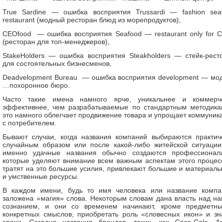
True Sardine — ошибка восприятия Trussardi — fashion sea
restaurant (модный ресторан блюд из морепродуктов),
CEOfood — ошибка восприятия Seafood — restaurant only for 
(ресторан для топ-менеджеров),
StakeHolders — ошибка восприятия Steakholders — стейк-рест
для состоятельных бизнесменов,
Deadvelopment Bureau — ошибка восприятия development — мо
…похоронное бюро.
Часто такие имена намного ярче, уникальнее и коммерч
эффективнее, чем разрабатываемые по стандартным методика
это намного облегчает продвижение товара и упрощает коммуник
с потребителем.
Бывают случаи, когда названия компаний выбираются практич
случайным образом или после какой-либо житейской ситуации
именно удачные названия обычно создаются профессионал
которые уделяют внимание всем важным аспектам этого процес
тратят на это большие усилия, привлекают большие и материаль
и умственные ресурсы.
В каждом имени, будь то имя человека или название компа
заложена «магия» слова. Некоторым словам дана власть над н
сознанием, и они со временем начинают, кроме предметн
конкретных смыслов, приобретать роль «словесных икон» и зн