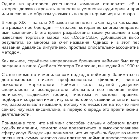
Одним из критериев успешности компании становится её 
которое должно отражать ценности и установки аудитории и пр
или косвенным образом указывать на характерные черты товара.
В конце XIX — начале XX веков появляется такая наука как маркет
а в рамках неё брендинг — отрасль, которая во многом опираетс
имя компании. В это время разработаны такие успешные и ши
известные торговые марки как «Coca-Cola», добившиеся высо
результата во многом за счет названия. Однако и в этот пе
названия давались интуитивно, простым описательно-ассоциати
методом.
Как важное, серьёзное направление брендинга нейминг был впе
расценен в книге Джеймса Уолтера Томпсона, вышедшей в 1900 го
С этого момента изменился сам подход к неймингу. Заниматься 
деятельностью начали профессионалы: филологи, лингви
психологи, маркетологи. Нейминг стал научной дисципли
специалисты и исследователи объясняли все явления нейм
логически, выдвигали теории, гипотезы и методы правиль
подбора и создания имён, изучали историю, ставили опыты и, кон
же, разрабатывали названия, потому что несмотря на то, что ней
сейчас научная дисциплина, в первую очередь это практический
деятельности.
Понимание того, что нейминг способен сильным образом влият
судьбу компании, помогло ему превратиться в высокооплачива
сферу услуг. Владельцы понимали, что их прибыль будет во много
превышать сумму, которую они платят за нейминг профессионала