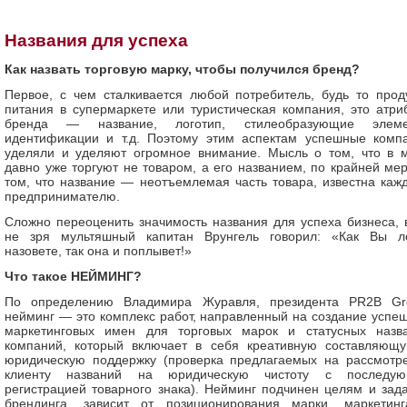
Названия для успеха
Как назвать торговую марку, чтобы получился бренд?
Первое, с чем сталкивается любой потребитель, будь то прод
питания в супермаркете или туристическая компания, это атри
бренда — название, логотип, стилеобразующие элеме
идентификации и т.д. Поэтому этим аспектам успешные комп
уделяли и уделяют огромное внимание. Мысль о том, что в 
давно уже торгуют не товаром, а его названием, по крайней мер
том, что название — неотъемлемая часть товара, известна каж
предпринимателю.
Сложно переоценить значимость названия для успеха бизнеса, 
не зря мультяшный капитан Врунгель говорил: «Как Вы л
назовете, так она и поплывет!»
Что такое НЕЙМИНГ?
По определению Владимира Журавля, президента PR2B Gr
нейминг — это комплекс работ, направленный на создание успе
маркетинговых имен для торговых марок и статусных назв
компаний, который включает в себя креативную составляющ
юридическую поддержку (проверка предлагаемых на рассмотр
клиенту названий на юридическую чистоту с последу
регистрацией товарного знака). Нейминг подчинен целям и зад
брендинга, зависит от позиционирования марки, маркетин