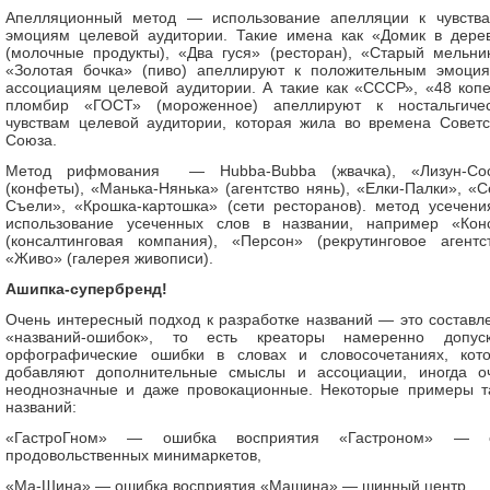
Апелляционный метод — использование апелляции к чувств
эмоциям целевой аудитории. Такие имена как «Домик в дере
(молочные продукты), «Два гуся» (ресторан), «Старый мельни
«Золотая бочка» (пиво) апеллируют к положительным эмоци
ассоциациям целевой аудитории. А такие как «СССР», «48 копе
пломбир «ГОСТ» (мороженное) апеллируют к ностальгиче
чувствам целевой аудитории, которая жила во времена Советс
Союза.
Метод рифмования — Hubba-Bubba (жвачка), «Лизун-Со
(конфеты), «Манька-Нянька» (агентство нянь), «Елки-Палки», «С
Съели», «Крошка-картошка» (сети ресторанов). метод усечен
использование усеченных слов в названии, например «Кон
(консалтинговая компания), «Персон» (рекрутинговое агентст
«Живо» (галерея живописи).
Ашипка-супербренд!
Очень интересный подход к разработке названий — это составл
«названий-ошибок», то есть креаторы намеренно допус
орфографические ошибки в словах и словосочетаниях, кот
добавляют дополнительные смыслы и ассоциации, иногда о
неоднозначные и даже провокационные. Некоторые примеры т
названий:
«ГастроГном» — ошибка восприятия «Гастроном» — с
продовольственных минимаркетов,
«Ма-Шина» — ошибка восприятия «Машина» — шинный центр,