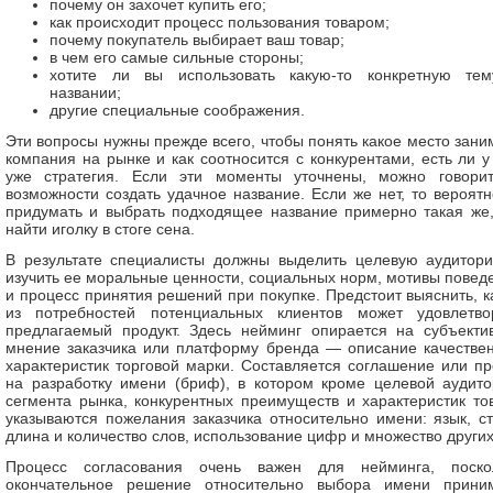
почему он захочет купить его;
как происходит процесс пользования товаром;
почему покупатель выбирает ваш товар;
в чем его самые сильные стороны;
хотите ли вы использовать какую-то конкретную те
названии;
другие специальные соображения.
Эти вопросы нужны прежде всего, чтобы понять какое место зани
компания на рынке и как соотносится с конкурентами, есть ли у
уже стратегия. Если эти моменты уточнены, можно говори
возможности создать удачное название. Если же нет, то вероятн
придумать и выбрать подходящее название примерно такая же,
найти иголку в стоге сена.
В результате специалисты должны выделить целевую аудитор
изучить ее моральные ценности, социальных норм, мотивы повед
и процесс принятия решений при покупке. Предстоит выяснить, к
из потребностей потенциальных клиентов может удовлетво
предлагаемый продукт. Здесь нейминг опирается на субъекти
мнение заказчика или платформу бренда — описание качестве
характеристик торговой марки. Составляется соглашение или пр
на разработку имени (бриф), в котором кроме целевой аудито
сегмента рынка, конкурентных преимуществ и характеристик то
указываются пожелания заказчика относительно имени: язык, ст
длина и количество слов, использование цифр и множество других
Процесс согласования очень важен для нейминга, поско
окончательное решение относительно выбора имени прини