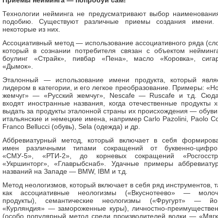
Приемы нейминга — попробуй сам!
Технологии нейминга не предусматривают выбор наименовани
подобию. Существуют различные приемы создания имени.
некоторые из них.
Ассоциативный метод — использование ассоциативного ряда (сло
который в сознании потребителя связан с объектом неймин
боулинг «Страйк», пивбар «Пена», масло «Коровка», сига
«Дымок».
Эталонный — использование имени продукта, который явля
лидером в категории, и его легкое преобразование. Примеры: «Н
жемчуг» — «Русский жемчуг», Nescafe — Ruscafe и т.д. Сюд
входят иностранные названия, когда отечественные продукты х
выдать за продукты эталонной страны их происхождения — обуви
итальянские и немецкие имена, например Carlo Pazolini, Paolo Co
Franco Bellucci (обувь), Sela (одежда) и др.
Аббревиатурный метод, который включает в себя формиров
имен различными типами сокращений от буквенно-цифро
«СМУ-5», «РТИ-2», до корневых сокращений «Росгосстр
«Укршинторг», «Главрыбснаб». Удачные примеры аббревиату
названий на Западе — BMW, IBM и т.д.
Метод неологизмов, который включает в себя ряд инструментов, т
как ассоциативные неологизмы («Вкуснотеево» — моло
продукты), семантические неологизмы («Фругурт» — йог
«Курляндия» — замороженные куры), личностно-преимуществе
(особо популярный метод среди производителей водки — «Мягк