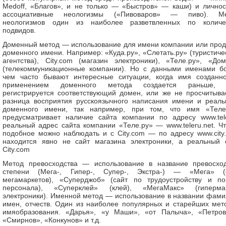
Medoff, «Благов», и не только — «Быстров» — каши) и личнос
ассоциативные неологизмы («Пивоваров» — пиво). Ме
неологизмов один из наиболее разветвленных по количе
подвидов.
Доменный метод — использование для имени компании или прод
доменного имени. Например: «Куда.ру», «Слетать.ру» (туристиче
агентства), City.com (магазин электроники), «Теле.ру», «Дом
(телекоммуникационные компании). Но с данными именами б
чем часто бывают интересные ситуации, когда имя созданн
применением доменного метода создается раньше, 
регистрируется соответствующий домен, или же не просчитыва
разница восприятия русскоязычного написания имени и реаль
доменного имени, так например, при том, что имя «Теле
предусматривает наличие сайта компании по адресу www.tele
реальный адрес сайта компании «Теле.ру» — www.teleru.net. Чт
подобное можно наблюдать и с Сity.com — по адресу www.city
находится явно не сайт магазина электроники, а реальный 
City.com
Метод превосходства — использование в название превосхо
степени (Мега-, Гипер-, Супер-, Экстра-) — «Мега» (
мегамаркетов), «Суперджоб» (сайт по трудоустройству и по
персонала), «Суперклей» (клей), «МегаМакс» (гиперма
электроники). Именной метод — использование в названии фами
имен, отчеств. Один из наиболее популярных и старейших мет
имяобразования. «Дарья», «у Маши», «от Палыча», «Петров
«Смирнов», «Конкунов» и т.д.