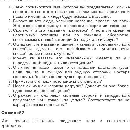
Легко произносится имя, которое вы предлагаете? Если нет
вероятнее всего это негативно отразиться на запоминаем
нашего имени, или люди будут искажать название.
Бывает ли что люди, услышав название, просят написать 
Это тоже свидетельствует о сложном восприятии названия.
Сколько у этого названия трактовок? И есть ли среди н
негативным оттенком или со смыслом, абсолютн
сочетаемым с нашей категорией продукта или услуги?
Обладает ли название двумя главными свойствами, кот
способны сделать его незабываемым: уникальност
способностью вызвать чувства?
Можно ли назвать его интересным? Имеется ли у 
определенный подтекст или ассоциации?
Отлично ли наше название от названий ваших конкурен
Если да, то в лучшую или худшую сторону? Постара
взглянуть объективно или лучше протестировать.
Примут ли его наши потенциальные клиенты?
Несет ли имя смысловую нагрузку? Доносит ли оно более
одно позитивное сообщение?
Отражает ли оно наши сильные стороны и выгоды, кот
предлагает наш товар или услуга? Соответствует ли н
корпоративным ценностям?
Он живой?
Имя должно выполнять следующие цели и соответство
критериям: