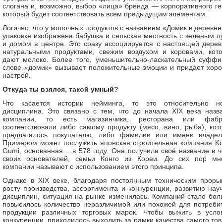
слогана и, возможно, выбор «лица» бренда — корпоративного ге
который будет соответствовать всем предыдущим элементам.
Логично, что у молочных продуктов с названием «Домик в деревне
упаковке изображена бабушка и сельская местность с зеленым л
и домом в центре. Это сразу ассоциируется с настоящей дерев
натуральными продуктами, свежим воздухом и коровами, кот
дают молоко. Более того, уменьшительно-ласкательный суффи
слове «домик» вызывает положительные эмоции и придает хор
настрой.
Откуда ты взялся, такой умный?
Что касается истории нейминга, то это относительно н
дисциплина. Это связано с тем, что до начала XIX века назв
компании, то есть магазинчика, ресторана или фабр
соответствовали либо самому продукту (мясо, вино, рыба), кот
предлагалось покупателю, либо фамилии или имени владел
Примером может послужить японская строительная компания K
Gumi, основанная …в 578 году. Она получила своё название в ч
своих основателей, семьи Конго из Кореи. До сих пор мн
компании называют с использованием этого принципа.
Однако в XIX веке, благодаря постоянным техническим проры
росту производства, ассортимента и конкуренции, развитию нау
дисциплин, ситуация на рынке изменилась. Компаний стало бол
повысилось количество неразличимой или похожей для потреби
продукции различных торговых марок. Чтобы выжить в усло
конкуренции, приходилось выходить за рамки качества самого тов