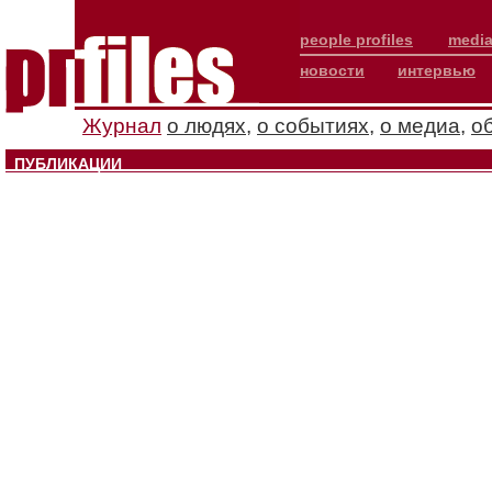
people profiles
media
новости
интервью
Журнал
о людях
,
о событиях
,
о медиа
,
о
ПУБЛИКАЦИИ