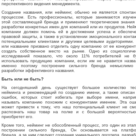
перспективного видения менеджмента.
Создание названия, или нейминг, обычно не является спонта
процессом. Есть профессионалы, которые занимаются изуче
этой составляющей бренда и применяют теоретические знания
разработки конкретных имен для компаний или их продуктов. Ней
компании должен помочь ей в достижении успеха и обеспеч
правовой защиты, а также в установлении эмоционального контак
потенциальными клиентами и другими целевыми аудиториями.
или название призвано отделить одну компанию от ее конкурент
создать собственное место на рынке. Одно из социологиче
исследований показало, что около 11% потребителей не б
использовать продукцию компании, если им не нравится назва
именно поэтому построение сильного бренда немыслимо
разработки эффективного названия.
Быть или не быть?
На сегодняшний день существует большое количество те
нейминга и рекомендаций по созданию имени, а также описан
ошибок, которых стоит избегать при выборе имени, напри
называть компанию похожим с конкурентами именем. Эта ош
может привести к тому, что наш потенциальный клиент не см
распознать наш товар на полке и с большой вероятность
приобретет его.
Кроме того, нейминг не обособленный процесс, это один из этап
построении сильного бренда, Он основывается на платф
бренда, а за ним следуют создание уникального логотипа, разраб