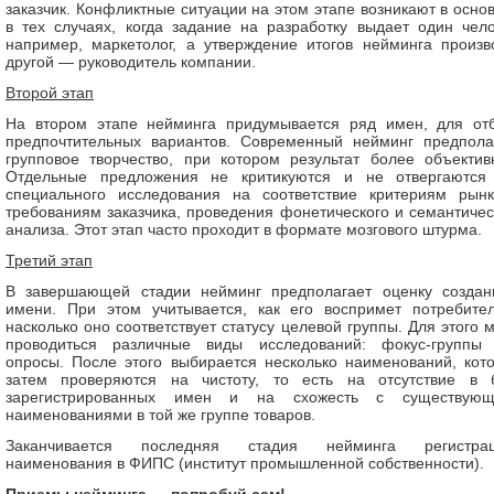
заказчик. Конфликтные ситуации на этом этапе возникают в осно
в тех случаях, когда задание на разработку выдает один чело
например, маркетолог, а утверждение итогов нейминга произв
другой — руководитель компании.
Второй этап
На втором этапе нейминга придумывается ряд имен, для от
предпочтительных вариантов. Современный нейминг предпола
групповое творчество, при котором результат более объектив
Отдельные предложения не критикуются и не отвергаются
специального исследования на соответствие критериям рын
требованиям заказчика, проведения фонетического и семантичес
анализа. Этот этап часто проходит в формате мозгового штурма.
Третий этап
В завершающей стадии нейминг предполагает оценку создан
имени. При этом учитывается, как его воспримет потребите
насколько оно соответствует статусу целевой группы. Для этого м
проводиться различные виды исследований: фокус-группы
опросы. После этого выбирается несколько наименований, кот
затем проверяются на чистоту, то есть на отсутствие в 
зарегистрированных имен и на схожесть с существую
наименованиями в той же группе товаров.
Заканчивается последняя стадия нейминга регистрац
наименования в ФИПС (институт промышленной собственности).