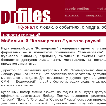
people profiles
media
новости
интервью
Журнал
о людях
,
о событиях
,
о медиа
,
о
НОВОСТИ КОМПАНИЙ
Мобильный "Коммерсантъ" ушел за paywall
Издательский дом "Коммерсант" экспериментирует с плат
форматами — в новостном приложении "Коммерсанта" 
журналов "Власть", "Деньги", "Огонек" и "Секрет Фи
бесплатно доступна лишь часть материалов, за остал
придется заплатить.
Директор по маркетингу цифровых СМИ "Коммерсанта" Анаст
Лобада уточнила Roem.ru, что бесплатно пользователям доступн
материалов в неделю. Для сравнения, у другого крупного дело
СМИ — "Ведомостей" на сайте без регистрации видны лишь во
материалов в месяц.
Купленный номер можно скачать на гаджет, и он будет доступ
оффлайне, рассказывает Лобада. Помимо новостного приложени
"Власти", "Денег", "Огонька" и "Секрета Фирмы" есть свои прилож
для планшетов с платной подпиской или покупкой отдел