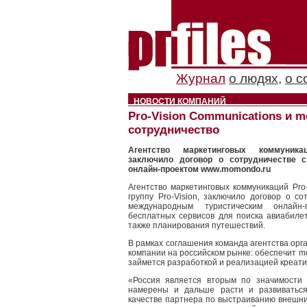
Журнал
о людях
,
о с
НОВОСТИ КОМПАНИЙ
Pro-Vision Communications и 
сотрудничество
Агентство маркетинговых коммуникац
заключило договор о сотрудничестве 
онлайн-проектом www.momondo.ru
Агентство маркетинговых коммуникаций Pro-
группу Pro-Vision, заключило договор о 
международным туристическим онлайн
бесплатных сервисов для поиска авиабилето
также планирования путешествий.
В рамках соглашения команда агентства орг
компании на российском рынке: обеспечит m
займется разработкой и реализацией креати
«Россия является вторым по значимости
намерены и дальше расти и развиваться
качестве партнера по выстраиванию внешни