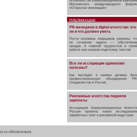
особенностях коммуникационной кампани
Московского международного форум
«Открытые инновации»
ПУБЛИКАЦИИ
PR-менеджер в digital-агентстве: кто
он и что должен уметь
Почти половина пиарщиков уверены, чт
их основная задача — обеспечени
продаж. А главной трудностью в свое
работе они назвали подготовку текстов
Все ли ассоциации одинаково
полезны?
Как выглядят и какими должны быт
профессиональные объединения PR
специалистов в России
Рекламные агентства подняли
зарплаты
Ассоциация Коммуникационных Агентст
России провела новое исследовани
заработных плат в рекламной индустрии
es.ru обязательна