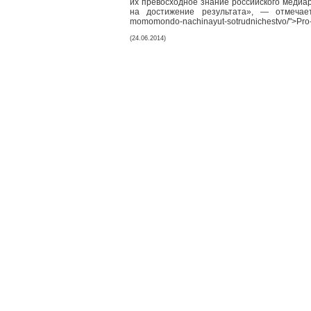
их превосходное знание российского медиа
на достижение результата», — отмечае
momomondo-nachinayut-sotrudnichestvo/">Pro
(24.06.2014)