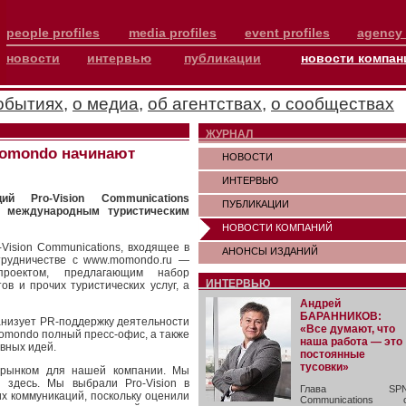
people profiles
media profiles
event profiles
agency 
новости
интервью
публикации
новости компан
обытиях
,
о медиа
,
об агентствах
,
о сообществах
ЖУРНАЛ
momondo начинают
НОВОСТИ
ИНТЕРВЬЮ
ий Pro-Vision Communications
ПУБЛИКАЦИИ
с международным туристическим
НОВОСТИ КОМПАНИЙ
Vision Communications, входящее в
АНОНСЫ ИЗДАНИЙ
сотрудничестве с www.momondo.ru —
-проектом, предлагающим набор
ИНТЕРВЬЮ
в и прочих туристических услуг, а
Андрей
БАРАННИКОВ:
анизует PR-поддержку деятельности
«Все думают, что
omondo полный пресс-офис, а также
наша работа — это
вных идей.
постоянные
тусовки»
 рынком для нашей компании. Мы
 здесь. Мы выбрали Pro-Vision в
Глава SP
х коммуникаций, поскольку оценили
Communications 