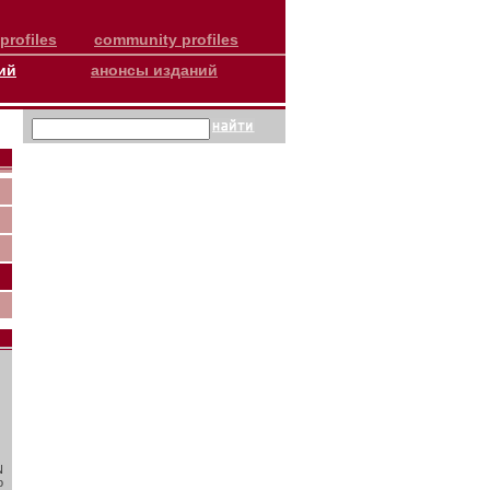
profiles
community profiles
ий
анонсы изданий
N
о