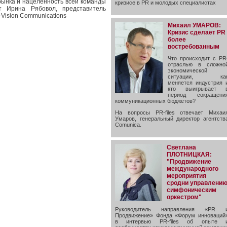
рынка и нацеленность всей команды
кризисе в PR и молодых специалистах
т Ирина Рябовол, представитель
-Vision Communications
Михаил УМАРОВ:
Кризис сделает PR
более
востребованным
Что происходит с PR
отраслью в сложно
экономической
ситуации, ка
меняется индустрия 
кто выигрывает 
период сокращени
коммуникационных бюджетов?
На вопросы PR-files отвечает Михаи
Умаров, генеральный директор агентств
Comunica.
Светлана
ПЛОТНИЦКАЯ:
"Продвижение
международного
мероприятия
сродни управлени
симфоническим
оркестром"
Руководитель направления «PR 
Продвижение» Фонда «Форум инноваций
в интервью PR-files об опыте 