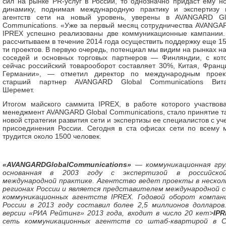
сил на рынке PR-услуг в России, то однозначно придаст ему н
динамику, поднимая международную практику и экспертизу 
агентств сети на новый уровень, уверены в AVANGARD Gl
Communications. «Уже за первый месяц сотрудничества AVANGA
IPREX успешно реализованы две коммуникационные кампании
рассчитываем в течение 2014 года осуществить поддержку еще 15
ти проектов. В первую очередь, потенциал мы видим на рынках н
соседей и основных торговых партнеров — Финляндии, с кот
сейчас российский товарооборот составляет 30%, Китая, Франц
Германии», — отметил директор по международным проек
старший партнер AVANGARD Global Communications Вит
Шеремет.
Итогом майского саммита IPREX, в работе которого участвов
менеджмент AVANGARD Global Communications, стало принятие т
новой стратегии развития сети и экспертизы ее специалистов с уч
присоединения России. Сегодня в ста офисах сети по всему 
трудится около 1500 человек.
«AVANGARDGlobalCommunications»
— коммуникационная гру
основанная в 2003 году с экспертизой в российско
международной практике. Агентство ведет проекты в нескол
регионах России и является представителем международной 
коммуникационных агентств IPREX. Годовой оборот компан
России в 2013 году составил более 2,5 миллионов долларов
версии «РИА Рейтинг» 2013 года, входит в число 20 кem>
IP
сеть коммуникационных агентств со штаб-квартирой в 