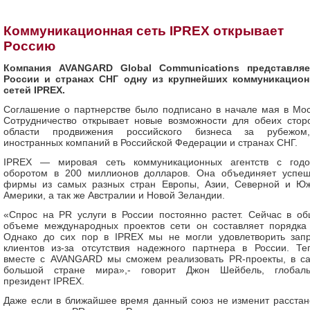
Коммуникационная сеть IPREX открывает
Россию
Компания AVANGARD Global Communications представля
России и странах СНГ одну из крупнейших коммуникацио
сетей IPREX.
Соглашение о партнерстве было подписано в начале мая в Мос
Сотрудничество открывает новые возможности для обеих стор
области продвижения российского бизнеса за рубежо
иностранных компаний в Российской Федерации и странах СНГ.
IPREX — мировая сеть коммуникационных агентств с год
оборотом в 200 миллионов долларов. Она объединяет успе
фирмы из самых разных стран Европы, Азии, Северной и Ю
Америки, а так же Австралии и Новой Зеландии.
«Спрос на PR услуги в России постоянно растет. Сейчас в о
объеме международных проектов сети он составляет порядка
Однако до сих пор в IPREX мы не могли удовлетворить зап
клиентов из-за отсутствия надежного партнера в России. Те
вместе с AVANGARD мы сможем реализовать PR-проекты, в с
большой стране мира»,- говорит Джон Шейбель, глобал
президент IPREX.
Даже если в ближайшее время данный союз не изменит расстан