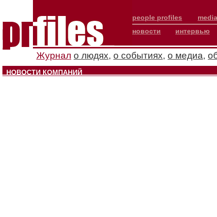
people profiles
media
новости
интервью
Журнал
о людях
,
о событиях
,
о медиа
,
о
НОВОСТИ КОМПАНИЙ