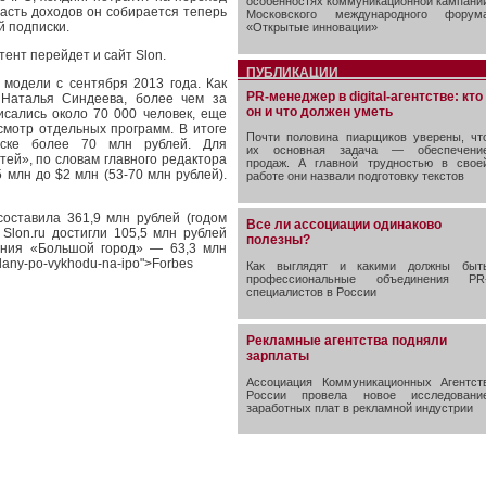
особенностях коммуникационной кампани
асть доходов он собирается теперь
Московского международного форум
й подписки.
«Открытые инновации»
ент перейдет и сайт Slon.
ПУБЛИКАЦИИ
 модели с сентября 2013 года. Как
PR-менеджер в digital-агентстве: кто
 Наталья Синдеева, более чем за
он и что должен уметь
исались около 70 000 человек, еще
смотр отдельных программ. В итоге
Почти половина пиарщиков уверены, чт
иске более 70 млн рублей. Для
их основная задача — обеспечени
тей», по словам главного редактора
продаж. А главной трудностью в свое
 млн до $2 млн (53-70 млн рублей).
работе они назвали подготовку текстов
составила 361,9 млн рублей (годом
Все ли ассоциации одинаково
Slon.ru достигли 105,5 млн рублей
полезны?
дания «Большой город» — 63,3 млн
plany-po-vykhodu-na-ipo">Forbes
Как выглядят и какими должны быт
профессиональные объединения PR
специалистов в России
Рекламные агентства подняли
зарплаты
Ассоциация Коммуникационных Агентст
России провела новое исследовани
заработных плат в рекламной индустрии