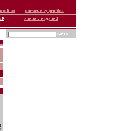
profiles
community profiles
ий
анонсы изданий
N
о