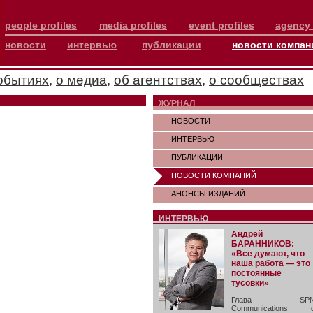
people profiles
media profiles
event profiles
agency 
новости
интервью
публикации
новости компан
обытиях
,
о медиа
,
об агентствах
,
о сообществах
ЖУРНАЛ
НОВОСТИ
ИНТЕРВЬЮ
ПУБЛИКАЦИИ
НОВОСТИ КОМПАНИЙ
АНОНСЫ ИЗДАНИЙ
ИНТЕРВЬЮ
Андрей
БАРАННИКОВ:
«Все думают, что
наша работа — это
постоянные
тусовки»
Глава SP
Communications 