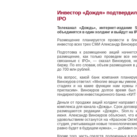
Инвестор «Дождя» подтвердил
IPO
Телеканал «Дождь», интернет-издание 
объединятся в один холдинг и выйдут на I
Размещение планируется провести в бли
инвестор всех трех СМИ Александр Винокуро
Подготовка к размещению акций начнетс
размещение, как только проведем все не
связанные с IPO», — сказал Винокуров, н
биржу. По его словам, объем размещения в 
до 700 млн рублей.
На вопрос, какой банк компания планиру
Винокуров ответил: «Многие вещи мы умеем 
стадиях и на какие функции нам нужны п
пригласим». Винокуров долгое время был
гендиректором инвестиционного банка «КИТ
Деньги от продажи акций холдинг направит 
комплекса для канала «Дождь». Срок договор
размещаются редакции «Дождя», Slon.ru 
июня. Александр Винокуров объяснил, что е
удовольствием останутся на «Красном Октя
студия, учитывающая новые технологические
равно будет в будущем нужна», — добавил о
Кроме того, часть средств, полученных в хо