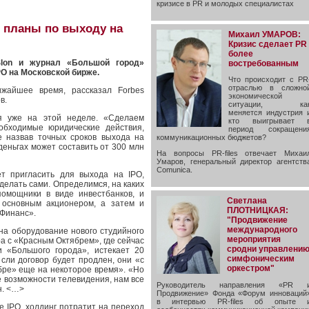
кризисе в PR и молодых специалистах
 планы по выходу на
Михаил УМАРОВ:
Кризис сделает PR
более
Slon и журнал «Большой город»
востребованным
PO на Московской бирже.
Что происходит с PR
отраслью в сложно
жайшее время, рассказал Forbes
экономической
в.
ситуации, ка
меняется индустрия 
я уже на этой неделе. «Сделаем
кто выигрывает 
обходимые юридические действия,
период сокращени
е назвав точных сроков выхода на
коммуникационных бюджетов?
деньгах может составить от 300 млн
На вопросы PR-files отвечает Михаи
Умаров, генеральный директор агентств
Comunica.
ет пригласить для выхода на IPO,
делать сами. Определимся, на каких
омощники в виде инвестбанков, и
Светлана
 основным акционером, а затем и
ПЛОТНИЦКАЯ:
 Финанс».
"Продвижение
международного
на оборудование нового студийного
мероприятия
а с «Красным Октябрем», где сейчас
сродни управлени
и «Большого города», истекает 20
симфоническим
сли договор будет продлен, они «с
оркестром"
бре» еще на некоторое время». «Но
 возможности телевидения, нам все
Руководитель направления «PR 
н. <…>
Продвижение» Фонда «Форум инноваций
в интервью PR-files об опыте 
де IPO, холдинг потратит на переход