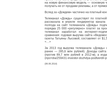
на новую финансовую модель — основную ч
получать не от продажи рекламы, а от прямо
Вслед за «Дождем» частично на платный конт
Телеканал «Дождь» существует по платной
рассказала в апреле гендиректор канала
полгода на сайт телеканала «Дождь» подп
порядка 25 000 «регулярно» платят за про
телеканал заработал на интернет-подп
сравнения: годовая выручка сайта «Ведомос
газеты Татьяны Лысовой, составляет от $1,5
<…>
За 2013 год выручка телеканала «Дождь» 
ранее — 285,6 млн рублей). Доходы сайта 
(против 89,7 млн рублей в 2012-м), а из
(протdia/259431-investor-dozhdya-podtverdil-
(06.06.2014)