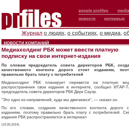
people profiles
media
новости
интервью
Журнал
о людях
,
о событиях
,
о медиа
,
о
НОВОСТИ КОМПАНИЙ
Медиахолдинг РБК может ввести платную
подписку на свои интернет-издания
По словам председатель совета директоров РБК, созд
качественного контента дорого стоит изданиям, поэ
правильно брать плату с потребителей
Медиахолдинг РБК планирует перевести на платную мо
распространения свои издания в интернете, сообщил ИТАР-
председатель совета директоров РБК Дерк Сауэр.
"Это одно из направлений, куда мы двигаемся", — сказал он.
По его словам, создание качественного контента дорого с
изданиям, поэтому правильно брать плату с потребителей. Се
издания РБК распространяются в интернеa>
(23.05.2014)