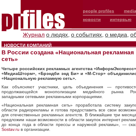
people profiles
media
новости
интервью
Журнал
о людях
,
о событиях
,
о медиа
,
о
НОВОСТИ КОМПАНИЙ
В России создана «Национальная рекламная
сеть»
Четыре российских рекламных агентства «ИнформЭкспресс»
«МедиаШторм», «Брэндби энд Би» и «М-Стор» объединили
«Национальную рекламную сеть».
Как объясняют участники, цель объединения — противост
продолжающейся монополизации медийного рынка Рос
западными сетевыми рекламными корпорациями.
«Национальная рекламная сеть» проработала систему закуп
области радиорекламы и готова предоставить все свои возможн
для отечественных рекламных агентств. В ближайшие три месяц
предложим наши возможности в области закупок интернет реклам
до конца года в области прессы и наружной рекламы», — ска
Sostav.ru
в организации.