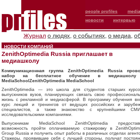
people profiles
media
новости
интервью
Журнал
о людях
,
о событиях
,
о медиа
,
о
НОВОСТИ КОМПАНИЙ
ZenithOptimedia Russia приглашает в
медиашколу
Коммуникационная группа ZenithOptimedia Russia пров
набор на бесплатное обучение в медиашкол
MediaSchoolZenithOptimedia MediaSchool
ZenithOptimedia — это школа для студентов старших курс
выпускников вузов, планирующих связать свою профессионал
жизнь с рекламной и медиасферой. В программу обучения вх
курс лекций и тренингов от ведущих российских и зарубе
специалистов, а также знакомство с крупнейшими СМ
исследовательскими компаниями.
Выпускникам MediaSchool ZenithOptimedia предостав
возможность пройти оплачиваемую стажировку в ZenithOptim
Group Russia и получить опыт работы в различных отделах агентс
Стажеры, проявившие себя с лучшей стороны, получат постоя