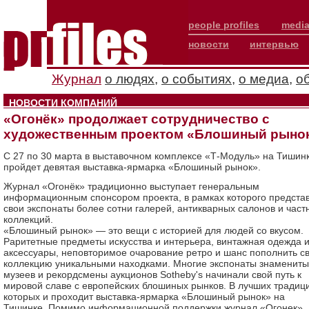
people profiles
media
новости
интервью
Журнал
о людях
,
о событиях
,
о медиа
,
о
НОВОСТИ КОМПАНИЙ
«Огонёк» продолжает сотрудничество с
художественным проектом «Блошиный рыно
С 27 по 30 марта в выставочном комплексе «Т-Модуль» на Тишин
пройдет девятая выставка-ярмарка «Блошиный рынок».
Журнал «Огонёк» традиционно выступает генеральным
информационным спонсором проекта, в рамках которого предста
свои экспонаты более сотни галерей, антикварных салонов и част
коллекций.
«Блошиный рынок» — это вещи с историей для людей со вкусом.
Раритетные предметы искусства и интерьера, винтажная одежда 
аксессуары, неповторимое очарование ретро и шанс пополнить с
коллекцию уникальными находками. Многие экспонаты знамениты
музеев и рекордсмены аукционов Sotheby's начинали свой путь к
мировой славе с европейских блошиных рынков. В лучших традиц
которых и проходит выставка-ярмарка «Блошиный рынок» на
Тишинке. Помимо информационной поддержки журнал «Огонек»