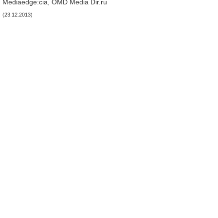
Mediaedge:cia, OMD Media Dir.ru
(23.12.2013)