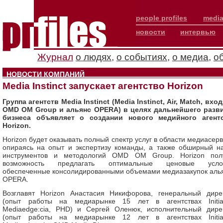
people profiles
media
новости
интервью
Журнал
о людях
,
о событиях
,
о медиа
,
о
НОВОСТИ КОМПАНИЙ
Media Instinct запускает агентство Horizon
Группа агентств Media Instinct (Media Instinct, Air, Match, вход
OMD OM Group и альянс OPERA) в целях дальнейшего разв
бизнеса объявляет о создании нового медийного агент
Horizon.
Horizon будет оказывать полный спектр услуг в области медиасерв
опираясь на опыт и экспертизу команды, а также обширный н
инструментов и методологий OMD OM Group. Horizon пол
возможность предлагать оптимальные ценовые услов
обеспеченные консолидированными объемами медиазакупок аль
OPERA.
Возглавят Horizon Анастасия Никифорова, генеральный дире
(опыт работы на медиарынке 15 лет в агентствах Initiat
Mediaedge:cia, PHD) и Сергей Оленюк, исполнительный дире
(опыт работы на медиарынке 12 лет в агентствах Initiat