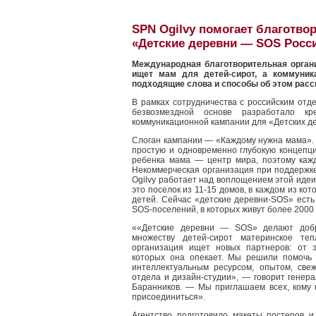
SPN Ogilvy помогает благотво
«Детские деревни — SOS Росс
Международная благотворительная орган
ищет мам для детей-сирот, а коммуник
подходящие слова и способы об этом расс
В рамках сотрудничества с российским отд
безвозмездной основе разработало к
коммуникационной кампании для «Детских д
Слоган кампании — «Каждому нужна мама».
простую и одновременно глубокую концепц
ребенка мама — центр мира, поэтому каж
Некоммерческая организация при поддержк
Ogilvy работает над воплощением этой идеи
это поселок из 11-15 домов, в каждом из ко
детей. Сейчас «детские деревни-SOS» есть
SOS-поселений, в которых живут более 2000 
««Детские деревни — SOS» делают добр
множеству детей-сирот материнское теп
организация ищет новых партнеров: от э
которых она опекает. Мы решили помочь
интеллектуальным ресурсом, опытом, све
отдела и дизайн-студии», — говорит генер
Баранников. — Мы приглашаем всех, кому 
присоединиться».
Агентство подготовило макеты постеров 