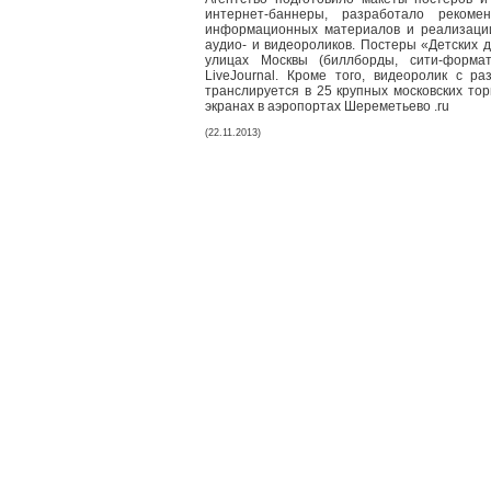
интернет-баннеры, разработало рекоме
информационных материалов и реализации
аудио- и видеороликов. Постеры «Детских
улицах Москвы (биллборды, сити-форма
LiveJournal. Кроме того, видеоролик с р
транслируется в 25 крупных московских тор
экранах в аэропортах Шереметьево .ru
(22.11.2013)