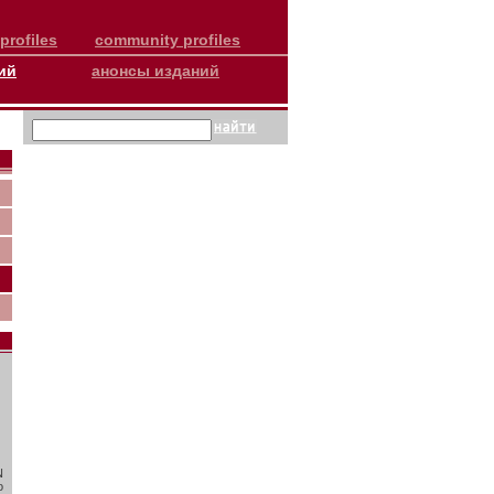
profiles
community profiles
ий
анонсы изданий
N
о