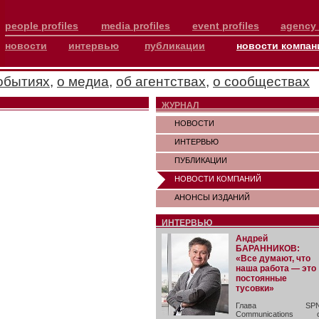
people profiles
media profiles
event profiles
agency 
новости
интервью
публикации
новости компан
обытиях
,
о медиа
,
об агентствах
,
о сообществах
ЖУРНАЛ
НОВОСТИ
ИНТЕРВЬЮ
ПУБЛИКАЦИИ
НОВОСТИ КОМПАНИЙ
АНОНСЫ ИЗДАНИЙ
ИНТЕРВЬЮ
Андрей
БАРАННИКОВ:
«Все думают, что
наша работа — это
постоянные
тусовки»
Глава SP
Communications 