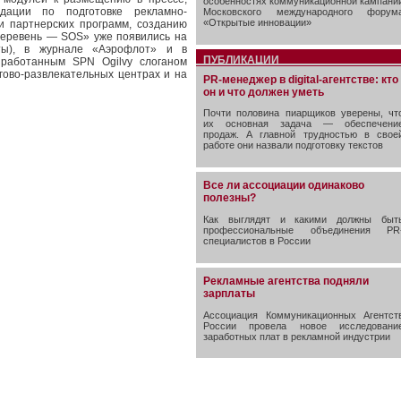
особенностях коммуникационной кампани
ндации по подготовке рекламно-
Московского международного форум
«Открытые инновации»
 партнерских программ, созданию
 деревень — SOS» уже появились на
ты), в журнале «Аэрофлот» и в
ПУБЛИКАЦИИ
азработанным SPN Ogilvy слоганом
гово-развлекательных центрах и на
PR-менеджер в digital-агентстве: кто
он и что должен уметь
Почти половина пиарщиков уверены, чт
их основная задача — обеспечени
продаж. А главной трудностью в свое
работе они назвали подготовку текстов
Все ли ассоциации одинаково
полезны?
Как выглядят и какими должны быт
профессиональные объединения PR
специалистов в России
Рекламные агентства подняли
зарплаты
Ассоциация Коммуникационных Агентст
России провела новое исследовани
заработных плат в рекламной индустрии