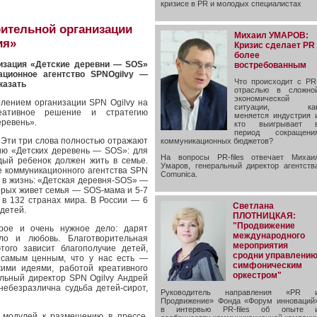
кризисе в PR и молодых специалистах
рительной организации
Михаил УМАРОВ:
ия»
Кризис сделает PR
более
изация «Детские деревни — SOS»
востребованным
ационное агентство SPNOgilvy —
Что происходит с PR
казать
отраслью в сложно
экономической
елением организации SPN Ogilvy на
ситуации, ка
реативное решение и стратегию
меняется индустрия 
еревень».
кто выигрывает 
период сокращени
 Эти три слова полностью отражают
коммуникационных бюджетов?
ию «Детских деревень — SOS»: для
На вопросы PR-files отвечает Михаи
дый ребенок должен жить в семье.
Умаров, генеральный директор агентств
е коммуникационного агентства SPN
Comunica.
 в жизнь: «Детская деревня-SOS» —
торых живет семья — SOS-мама и 5-7
 в 132 странах мира. В России — 6
Светлана
детей.
ПЛОТНИЦКАЯ:
"Продвижение
ое и очень нужное дело: дарят
международного
ло и любовь. Благотворительная
мероприятия
того зависит благополучие детей,
сродни управлени
 самым ценным, что у нас есть —
симфоническим
жими идеями, работой креативного
оркестром"
альный директор SPN Ogilvy Андрей
небезразлична судьба детей-сирот,
Руководитель направления «PR 
Продвижение» Фонда «Форум инноваций
в интервью PR-files об опыте 
и модулей к размещению в прессе,