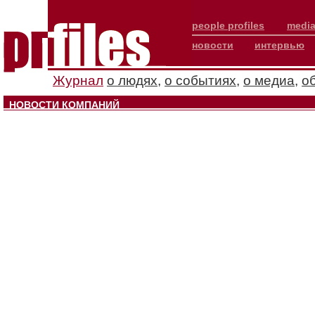
people profiles
media
новости
интервью
Журнал
о людях
,
о событиях
,
о медиа
,
о
НОВОСТИ КОМПАНИЙ