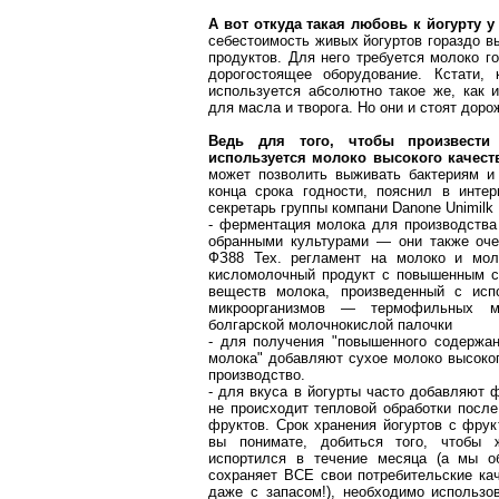
А вот откуда такая любовь к йогурту 
себестоимость живых йогуртов гораздо 
продуктов. Для него требуется молоко г
дорогостоящее оборудование. Кстати,
используется абсолютно такое же, как 
для масла и творога. Но они и стоят доро
Ведь для того, чтобы произвести 
используется молоко высокого качест
может позволить выживать бактериям и 
конца срока годности, пояснил в инте
секретарь группы компани Danone Unimilk
- ферментация молока для производства
обранными культурами — они также оче
ФЗ88 Тех. регламент на молоко и мол
кисломолочный продукт с повышенным с
веществ молока, произведенный с исп
микроорганизмов — термофильных мо
болгарской молочнокислой палочки
- для получения "повышенного содержа
молока" добавляют сухое молоко высоког
производство.
- для вкуса в йогурты часто добавляют 
не происходит тепловой обработки посл
фруктов. Срок хранения йогуртов с фрук
вы понимате, добиться того, чтобы
испортился в течение месяца (а мы об
сохраняет ВСЕ свои потребительские кач
даже с запасом!), необходимо использо