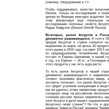
упаковку, оборудование и т.п.
Чтобы поддерживать качество выпускае
Danone, только на исследования и нове
центра во Франции ежегодно выделяет бо
этим финансируя еще локальные н
исследованию полезных свойств йогурт
Надир Хабдулин (Danone Unimilk Russia).
Во-вторых, рынок йогуртов в Росс
динамично развивающихся.
И хотя в 20
продаж йогуртов в стране снизился на
выражении он вырос на целых 42 процента
этого рынка в 2016 году составит 103,5 мл
по среднедушевому потреблению йогур
отстает от Европы (напомним, в нашей стр
в год, а в Европе — 16 кг., в Голландии и
этого продукта у нас есть куда расти.
То есть рынок йогуртов в нашей стра
динамично развивающихся и маржинал
сегмент экономики фактически замер, 
эксперты полагают, что рынок йогуртов
что грядет усиление конкуренции и нешут
как же удалось этому заморскому продукт
солидную нишу на российском молочном 
сознании россиян прочно закрепилась и
силе йогурта в деле нашего оздоровления
йогуртного моря страны"? На эти и дру
раздела "новости России" журнала "Бирже