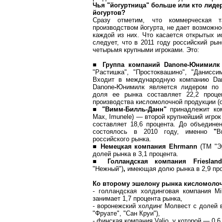
Чья "йогуртница" больше или кто лиде
йогуртов?
Сразу отметим, что коммерческая т
производством йогурта, не дает возможн
каждой из них. Что касается открытых и
следует, что в 2011 году российский ры
четырьмя крупными игроками. Это:
■ Группа компаний
Danone-Юнимил
"Растишка", "Простоквашино", "Даниссим
Входит в международную компанию D
Danone
-
Юнимилк является лидером по 
доля ее рынка составляет 22,2 проце
производства кисломолочной продукции (о
■
"Вимм-Билль-Данн"
принадлежит ком
Max, Imunele) — второй крупнейший игрок
составляет 18,6 процента. До объедине
состоялось в 2010 году, именно
"
В
российского рынка.
■
Немецкая компания
Ehrmann
(ТМ "Эр
долей рынка в 3,1 процента.
■
Голландская компания Friesla
"Нежный")
,
имеющая долю рынка в 2,9 пр
Ко второму эшелону рынка кисломоло
- голландская холдинговая компания Mi
занимает 1,7 процента рынка,
- воронежский холдинг Молвест с долей в
"Фруате", "Сан Круи"),
- финская компания Valio, у которой — 0,6 р