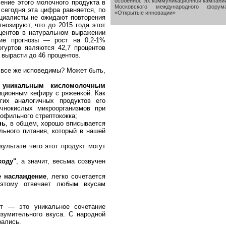
особенностях коммуникационной кампани
ение этого молочного продукта в
Московского международного форум
о сегодня эта цифра равняется, по
«Открытые инновации»
пециалисты не ожидают повторения
гнозируют, что до 2015 года этот
оцентов в натуральном выражении
кие прогнозы — рост на 0,2-1%
огуртов являются 42,7 процентов
 вырасти до 46 процентов.
и все же исповедимы? Может быть,
уникальным кисломолочным
ционным кефиру с ряженкой. Как
угих аналогичных продуктов его
чнокислых микроорганизмов при
офильного стрептококка;
нь
, в общем, хорошо вписывается
льного питания, который в нашей
езультате чего этот продукт могут
ходу"
, а значит, весьма созвучен
е наслаждение
, легко сочетается
этому отвечает любым вкусам
рт — это уникальное сочетание
зумительного вкуса. С народной
рались.