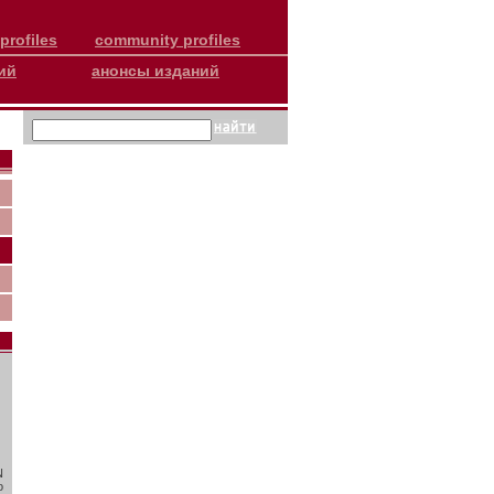
profiles
community profiles
ий
анонсы изданий
N
о