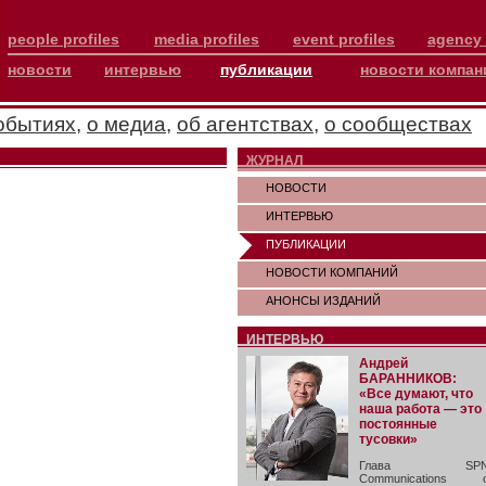
people profiles
media profiles
event profiles
agency 
новости
интервью
публикации
новости компан
обытиях
,
о медиа
,
об агентствах
,
о сообществах
ЖУРНАЛ
НОВОСТИ
ИНТЕРВЬЮ
ПУБЛИКАЦИИ
НОВОСТИ КОМПАНИЙ
АНОНСЫ ИЗДАНИЙ
ИНТЕРВЬЮ
Андрей
БАРАННИКОВ:
«Все думают, что
наша работа — это
постоянные
тусовки»
Глава SP
Communications 