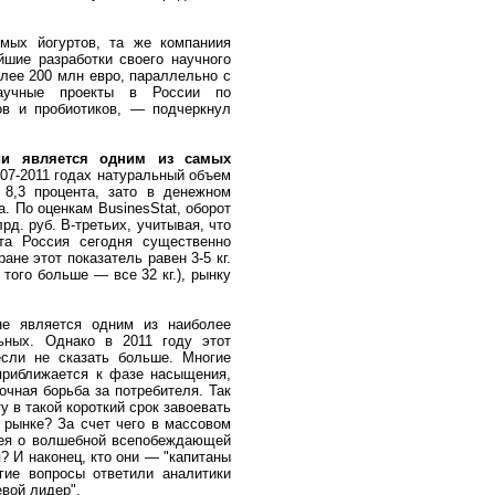
мых йогуртов, та же компаниия
йшие разработки своего научного
лее 200 млн евро, параллельно с
аучные проекты в России по
ов и пробиотиков, — подчеркнул
ии является одним из самых
07-2011 годах натуральный объем
 8,3 процента, зато в денежном
. По оценкам BusinesStat, оборот
рд. руб. В-третьих, учитывая, что
та Россия сегодня существенно
ане этот показатель равен 3-5 кг.
 того больше — все 32 кг.), рынку
не является одним из наиболее
ьных. Однако в 2011 году этот
если не сказать больше. Многие
 приближается к фазе насыщения,
очная борьба за потребителя. Так
у в такой короткий срок завоевать
рынке? За счет чего в массовом
дея о волшебной всепобеждающей
? И наконец, кто они — "капитаны
гие вопросы ответили аналитики
вой лидер".