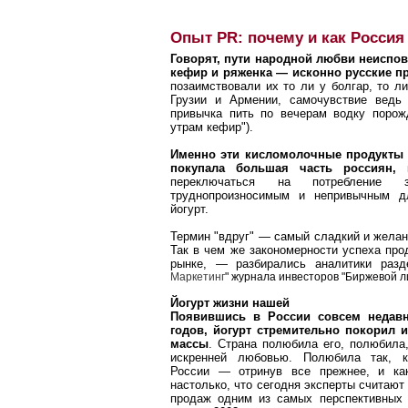
Опыт PR: почему и как Россия
Говорят, пути народной любви неиспов
кефир и ряженка — исконно русские 
позаимствовали их то ли у болгар, то л
Грузии и Армении, самочувствие ведь 
привычка пить по вечерам водку порож
утрам кефир").
Именно эти кисломолочные продукты е
покупала большая часть россиян,
к
переключаться на потребление
труднопроизносимым и непривычным 
йогурт.
Термин "вдруг" — самый сладкий и желан
Так в чем же закономерности успеха про
рынке, — разбирались аналитики разд
Маркетинг
" журнала инвесторов "Биржевой л
Йогурт жизни нашей
Появившись в России совсем недавн
годов, йогурт стремительно покорил 
массы
. Страна полюбила его, полюбила,
искренней любовью. Полюбила так, к
России — отринув все прежнее, и ка
настолько, что сегодня эксперты считают
продаж одним из самых перспективных 