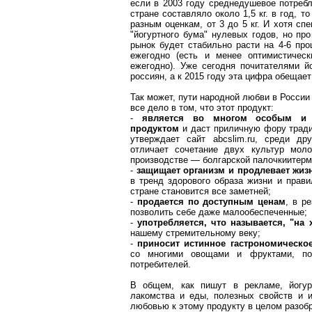
если в 2003 году среднедушевое потребл
стране составляло около 1,5 кг. в год, т
разным оценкам, от 3 до 5 кг. И хотя с
"йогуртного бума" нулевых годов, но про
рынок будет стабильно расти на 4-6 пр
ежегодно (есть и менее оптимистичес
ежегодно). Уже сегодня почитателями й
россиян, а к 2015 году эта цифра обещает
Так может, пути народной любви в Росси
все дело в том, что этот продукт:
-
является во многом особым и 
продуктом
и даст приличную фору тради
утверждает сайт abcslim.ru, среди др
отличает сочетание двух культур моло
производстве — болгарской палочкиитерм
-
защищает организм и продлевает жиз
в тренд здорового образа жизни и прави
стране становится все заметней;
-
продается по доступным ценам
, в р
позволить себе даже малообеспеченные;
-
употребляется, что называется, "на 
нашему стремительному веку;
-
приносит истинное гастрономическо
со многими овощами и фруктами, по
потребителей.
В общем, как пишут в рекламе, йогу
лакомства и еды, полезных свойств и и
любовью к этому продукту в целом разоб