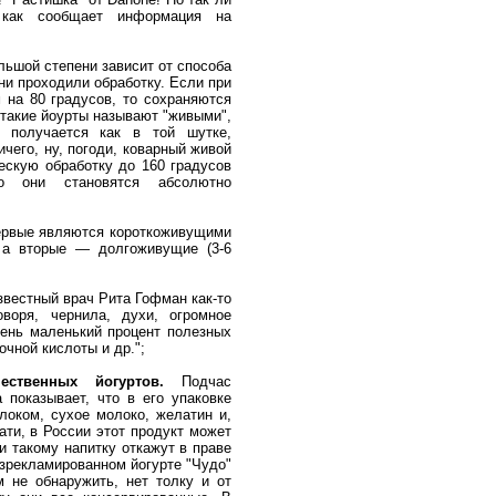
, как сообщает информация на
ольшой степени зависит от способа
они проходили обработку. Если при
 на 80 градусов, то сохраняются
такие йоурты называют "живыми",
о получается как в той шутке,
чего, ну, погоди, коварный живой
ескую обработку до 160 градусов
то они становятся абсолютно
ервые являются короткоживущими
, а вторые — долгоживущие (3-6
известный врач Рита Гофман как-то
оворя, чернила, духи, огромное
чень маленький процент полезных
чной кислоты и др.";
ественных йогуртов.
Подчас
 показывает, что в его упаковке
локом, сухое молоко, желатин и,
ати, в России этот продукт может
и такому напитку откажут в праве
азрекламированном йогурте "Чудо"
 не обнаружить, нет толку и от