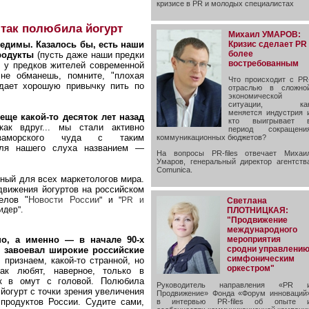
кризисе в PR и молодых специалистах
 так полюбила йогурт
Михаил УМАРОВ:
Кризис сделает PR
едимы. Казалось бы, есть наши
более
продукты
(пусть даже наши предки
востребованным
и у предков жителей современной
не обманешь, помните, "плохая
Что происходит с PR
дает хорошую привычку пить по
отраслью в сложно
экономической
ситуации, ка
меняется индустрия 
ще какой-то десяток лет назад
кто выигрывает 
ак вдруг... мы стали активно
период сокращени
 заморского чуда с таким
коммуникационных бюджетов?
для нашего слуха названием —
На вопросы PR-files отвечает Михаи
Умаров, генеральный директор агентств
Comunica.
ный для всех маркетологов мира.
движения йогуртов на российском
елов "
Новости России
" и "
PR и
Светлана
идер".
ПЛОТНИЦКАЯ:
"Продвижение
международного
мероприятия
о, а именно — в начале 90-х
сродни управлени
и завоевал широкие российские
симфоническим
 признаем, какой-то странной, но
оркестром"
ак любят, наверное, только в
к в омут с головой. Полюбила
Руководитель направления «PR 
 йогурт с точки зрения увеличения
Продвижение» Фонда «Форум инноваций
продуктов России. Судите сами,
в интервью PR-files об опыте 