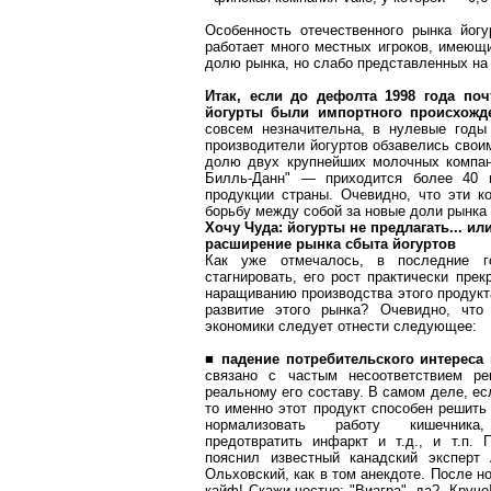
Особенность отечественного рынка йогу
работает много местных игроков, имеющ
долю рынка, но слабо представленных на
Итак, если до дефолта 1998 года по
йогурты были импортного происхожд
совсем незначительна, в нулевые годы
производители йогуртов обзавелись свои
долю двух крупнейших молочных компа
Билль-Данн" — приходится более 40 
продукции страны. Очевидно, что эти к
борьбу между собой за новые доли рынка 
Хочу Чуда: йогурты не предлагать... и
расширение рынка сбыта йогуртов
Как уже отмечалось, в последние г
стагнировать, его рост практически прек
наращиванию производства этого продукт
развитие этого рынка? Очевидно, что
экономики следует отнести следующее:
■
падение потребительского интереса к
связано с частым несоответствием р
реальному его составу. В самом деле, ес
то именно этот продукт способен решит
нормализовать работу кишечника,
предотвратить инфаркт и т.д., и т.п. 
пояснил известный канадский эксперт 
Ольховский, как в том анекдоте. После н
кайф! Скажи честно: "Виагра", да? -Круче