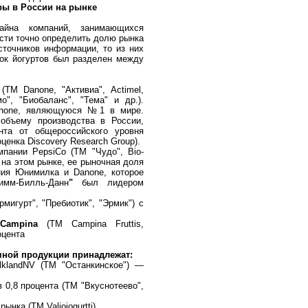
ры в России на рынке
айна компаний, занимающихся
ости точно определить долю рынка
сточников информации, то из них
нок йогуртов был разделен между
к
(ТМ Danone, "Активиа", Actimel,
о", "Биобаланс", "Тема" и др.).
anone, являющуюся №1 в мире.
объему производства в России,
нта от общероссийского уровня
ценка Discovery Research Group).
пании PepsiCo (ТМ "Чудо", Bio-
 на этом рынке, ее рыночная доля
ния Юнимилка и Danone, которое
имм-Билль-Данн
"
был лидером
мигурт", "Пребиотик", "Эрмик") с
ndCampina
(ТМ Campina Fruttis,
оцента
чной продукции принадлежат:
lklandNV (ТМ "Останкинское") —
 0,8 процента (ТМ "Вкуснотеево",
ынка (ТМ Valiojogurtti).