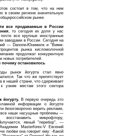
ртов состоит в том, что на нем
их в своем регионе значительную
 общероссийском рынке.
чти все продаваемые в России
ения
, то сегодня их доля у нас
 почти все крупные иностранные
ми заводами в России. Сегодня на
ний — Danone
-
Юнимилк и "Вимм-
процентов рынка кисломолочной
омпании продолжат конкурентную
и новых потребителей.
ли почему остановилось
оды рынок йогурта стал явно
ратился. Так что же препятствует
а в нашей стране, что сдерживает
 к узким местам этого сектора
 йогурту.
В первую очередь это
екламной информации о йогурте
ли безоговорочно верить рекламе,
ь все наши насущные проблемы —
 восстанавить микрофлору,
Получается, явный "перебор", —
Академии Masterforex-V Евгений
очи любви она говорит ему: -Какой
! "Растишка" от Danone! Но так ли