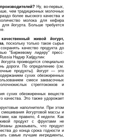
у производителей?
Ну, во-первых,
выше, чем традиционных молочных
ораздо более высокого качества и
 количество молока для кефира
и для йогурта. Больше требуется
же.
качественный живой йогурт,
ва
, поскольку только такое сырье
сохранять качество продукта до
рвью "Биржевому лидеру" пресс-
 Russia Надир Хабдулин:
 йогурта проиводится специально
нь дороги. По определению (см.
очные продукты). йогурт — это
одержанием сухих обезжиренных
ользованием смеси заквасочных
лочнокислых стрептококков и
ния сухих обезжиренных веществ
о качества. Это также удорожает
фруктовые наполнители. При этом
е смешивания йогуртовой массы и
тами, как правило, 4 недели. Как
 живой продукт с фруктами не
язаны доказывать, что продукт
ества до конца срока годности и
вать самые лучшие ингредиенты,