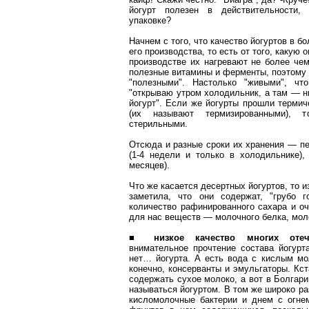
йогурт полезен в действительности
упаковке?
Начнем с того, что качество йогуртов в б
его производства, то есть от того, какую 
производстве их нагревают не более чем
полезные витамины и ферменты, поэтому 
"полезными". Настолько "живыми", чт
"открываю утром холодильник, а там — ни
йогурт". Если же йогурты прошли термич
(их называют термизированными), 
стерильными.
Отсюда и разные сроки их хранения — п
(1-4 недели и только в холодильнике)
месяцев).
Что же касается десертных йогуртов, то 
заметила, что они содержат, "грубо г
количество рафинированного сахара и о
для нас веществ — молочного белка, моло
■
низкое
качество многих отеч
внимательное прочтение состава йогурта
нет… йогурта. А есть вода с кислым мо
конечно, консерванты и эмульгаторы. Кст
содержать сухое молоко, а вот в Болгари
называться йогуртом. В том же широко р
кисломолочные бактерии и днем с огнем