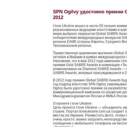
SPN Ogilvy удостоено премии 
2012
I love Ukraine вошел в число 50 лучших ком
реализованных ведущими агентствами и корп
жюри выбрало лауреатов Global SABRE Award
победителями международных конкурсов SAB
регионе EAME (страны Европы, Среднего Вос
Тихоокеанском регионе.
Торжественная церемония вручения Global 
октября в Майами в рамках международного 
Напомним, что в мае 2012 года кампания I lo
премии Gold SABRE Awards в номинации «Те
номинирована на Diamond SABRE Awards — 
SABRE Awards, впервые присуждавшуюся в 20
В 2012 году премия Global SABRE Awards буде
год подряд агентство SPN Ogilvy завоевывает
Ogilvy было удостоено премии за разработк
коммуникационной кампании по развитию до
Минздравсоцразвития России и ФМБА России
О проекте I love Ukraine
Цель проекта I love Ukraine — объединить ук
стране. Портал iloveukraine.com.ua создает
местах на Украине. Разместить фото, чтобы
очень просто: можно загрузить непосредстве
сообщение с мобильного телефона на беспл