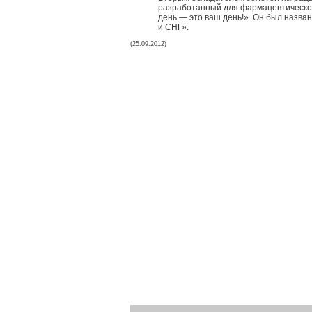
разработанный для фармацевтической
день — это ваш день!». Он был назва
и СНГ».
(25.09.2012)