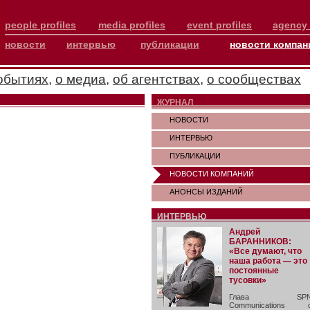
people profiles
media profiles
event profiles
agency 
новости
интервью
публикации
новости компан
обытиях
,
о медиа
,
об агентствах
,
о сообществах
ЖУРНАЛ
НОВОСТИ
ИНТЕРВЬЮ
ПУБЛИКАЦИИ
НОВОСТИ КОМПАНИЙ
АНОНСЫ ИЗДАНИЙ
ИНТЕРВЬЮ
Андрей
БАРАННИКОВ:
«Все думают, что
наша работа — это
постоянные
тусовки»
Глава SP
Communications 