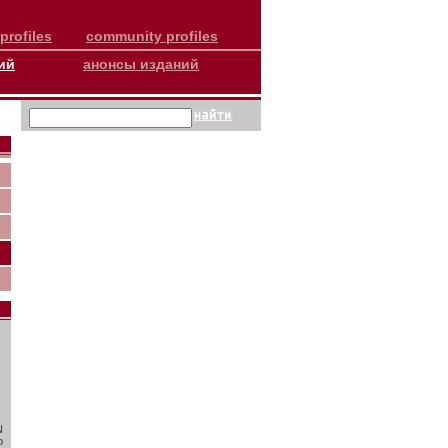
profiles
community profiles
ий
анонсы изданий
N
о