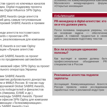
особенностях коммуникационной кампани
Московского международного форум
естве одного из ключевых каналов
«Открытые инновации»
а. Digital-поддержку проекта
 Digital Influence SPN Ogilvy.
ПУБЛИКАЦИИ
BRE Awards среди агентств
ний день самым титулованным:
PR-менеджер в digital-агентстве: кто
х премий SABRE Awards и премии
он и что должен уметь
Почти половина пиарщиков уверены, чт
реди агентств постсоветского
их основная задача — обеспечени
rds с проектом «PR-
продаж. А главной трудностью в свое
работе они назвали подготовку текстов
», реализованным для компании
E Awards в составе Ogilvy
ации «Лучшее агентство
Все ли ассоциации одинаково
полезны?
тьей SABRE Awards за проект
Как выглядят и какими должны быт
ю по продвижению автомобиля
профессиональные объединения PR
специалистов в России
киевский офис SPN Ogilvy за проект
ильного оператора Украины
Рекламные агентства подняли
емии SABRE Awards
зарплаты
звитию добровольного донорства
и и ФМБА России. В том же году
Ассоциация Коммуникационных Агентст
вручаемой Global SABRE Awards,
России провела новое исследовани
исла победителей и финалистов
заработных плат в рекламной индустрии
 (Америка, EAME и др.);
е награды SABRE Awards. Проект
им офисом SPN Ogilvy для компании
оминации «Телекоммуникации».
ы SABRE Awards стал