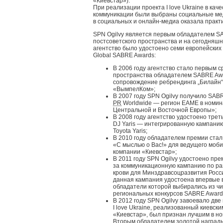
«Киевстар»).
При реализации проекта I love Ukraine в кач
коммуникации были выбраны социальные меди
в социальных и онлайн-медиа оказала практика
SPN Ogilvy является первым обладателем SA
постсоветского пространства и на сегодняш
агентство было удостоено семи европейски
Global SABRE Awards:
В 2006 году агентство стало первым с
пространства обладателем SABRE Awa
сопровождение ребрендинга „Билайн“
«ВымпелКом»;
В 2007 году SPN Ogilvy получило SABR
PR
Worldwide — регион EAME в номин
Центральной и Восточной Европы»;
В 2008 году агентство удостоено тре
DJ Yaris — интегрированную кампани
Toyota Yaris;
В 2010 году обладателем премии стал 
«С мыслью о Вас!» для ведущего моб
компании «Киевстар»;
В 2011 году SPN Ogilvy удостоено пр
за коммуникационную кампанию по ра
крови для Минздравсоцразвития Росси
данная кампания удостоена впервые 
обладатели которой выбирались из ч
региональных конкурсов SABRE Awards
В 2012 году SPN Ogilvy завоевало дв
I love Ukraine, реализованный киевск
«Киевстар», был признан лучшим в н
Вторым обладателем золотой наград