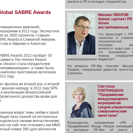
кризисе в PR и молодых специалистах
Global SABRE Awards
Михаил УМАРОВ:
Кризис сделает PR
более
муникационных кампаний,
востребованным
орациями в 2012 году. Экспертное
Что происходит с PR
s из 2600 проектов, ставших
отраслью в сложно
RE Awards в Северной Америке,
экономической
тока и Африки) и Азиатско-
ситуации, ка
меняется индустрия 
кто выигрывает 
SABRE Awards 2012 пройдет 30
период сокращени
коммуникационных бюджетов?
саммита The Holmes Report.
ve Ukraine стала обладателем
На вопросы PR-files отвечает Михаи
лекоммуникации», а также была
Умаров, генеральный директор агентств
наиболее престижную категорию
Comunica.
12 году.
т вручена во второй раз, и второй
Светлана
 данную награду: в 2011 году SPN
ПЛОТНИЦКАЯ:
у и реализацию Всероссийской
"Продвижение
бровольного донорства крови для
международного
.
мероприятия
сродни управлени
симфоническим
раинцев вокруг темы любви к своей
оркестром"
 общую базу знаний об интересных
 поделиться своими впечатлениями,
Руководитель направления «PR 
нно на сайт или отправить как MMS-
Продвижение» Фонда «Форум инноваций
атный номер 380 (для абонентов
в интервью PR-files об опыте 